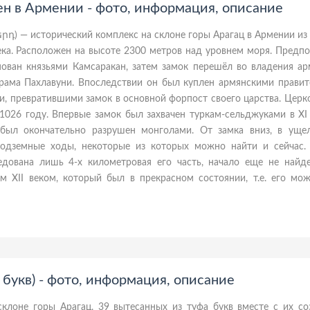
н в Армении - фото, информация, описание
րդ) — исторический комплекс на склоне горы Арагац в Армении из 
века. Расположен на высоте 2300 метров над уровнем моря. Предпо
нован князьями Камсаракан, затем замок перешёл во владения ар
грама Пахлавуни. Впоследствии он был куплен армянскими правит
и, превратившими замок в основной форпост своего царства. Церк
1026 году. Впервые замок был захвачен туркам-сельджуками в XI 
был окончательно разрушен монголами. От замка вниз, в ущел
одземные ходы, некоторые из которых можно найти и сейчас. 
дована лишь 4-х километровая его часть, начало еще не найде
м XII веком, который был в прекрасном состоянии, т.е. его мо
букв) - фото, информация, описание
склоне горы Арагац, 39 вытесанных из туфа букв вместе с их со