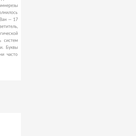
амнерезы
полнилось
 Ван — 17
етитель,
гической
ь систем
и. Буквы
ни часто