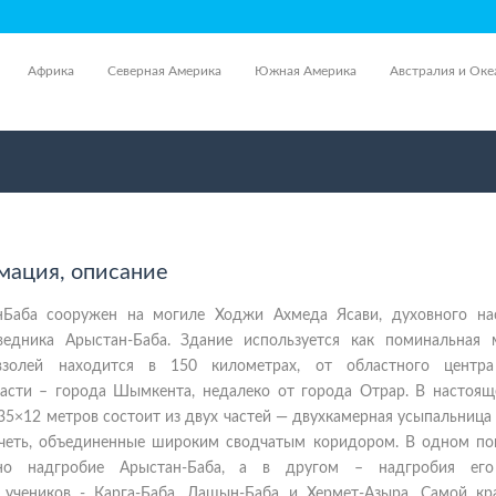
Африка
Северная Америка
Южная Америка
Австралия и Оке
мация, описание
Баба сооружен на могиле Ходжи Ахмеда Ясави, духовного нас
ведника Арыстан-Баба. Здание используется как поминальная 
взолей находится в 150 километрах, от областного цент
ласти – города Шымкента, недалеко от города Отрар. В настоящ
5×12 метров состоит из двух частей — двухкамерная усыпальница 
четь, объединенные широким сводчатым коридором. В одном п
ено надгробие Арыстан-Баба, а в другом – надгробия его
 учеников - Карга-Баба, Лашын-Баба и Хермет-Азыра. Самой кр