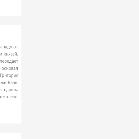
ападу от
 князей.
передает
 основал
.Григория
оже Ваан,
ая царица
комплекс.