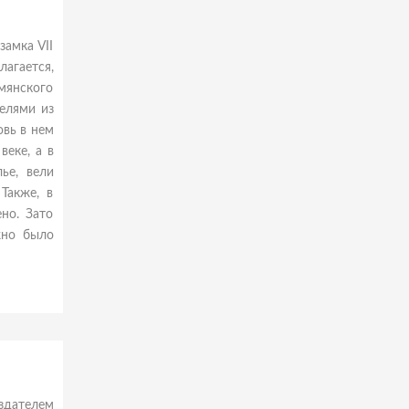
замка VII
лагается,
мянского
елями из
овь в нем
веке, а в
ье, вели
Также, в
но. Зато
жно было
здателем