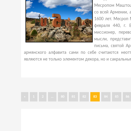
Месропом Маштоце
со всей Армении, 
1600 лет. Месроп 
февраля 440, г. 
миссионер, пере
мысли, представи
письма, святой А
армянского алфавита сами по себе считаются нео
являются не только элементом декора, но и сакральны
«
1
2
...
80
81
82
83
84
85
86