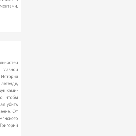
ментами.
льностей
 главной
 История
 легенде,
вушками-
о, чтобы
зал убить
сение. От
мянского
Григорий