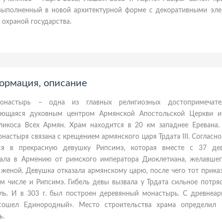
 выполненный в новой архитектурной форме с декоративными эле
 охраной государства.
ормация, описание
онастырь – одна из главных религиозных достопримечате
ляющаяся духовным центром Армянской Апостольской Церкви и
ликоса Всех Армян. Храм находится в 20 км западнее Еревана.
настыря связана с крещением армянского царя Трдата III. Согласно
лся в прекрасную девушку Рипсимэ, которая вместе с 37 де
ала в Армению от римского императора Диоклетиана, желавшег
 женой. Девушка отказала армянскому царю, после чего тот прика
ом числе и Рипсимэ. Гибель девы вызвала у Трдата сильное потря
ль. И в 303 г. был построен деревянный монастырь. С древнеар
сошел Единородный». Место строительства храма определил 
ь.