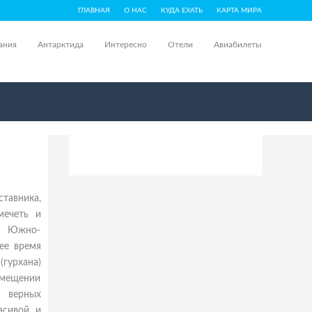
ГЛАВНАЯ
О НАС
КУДА ЕХАТЬ
КАРТА МИРА
ания
Антарктида
Интересно
Отели
Авиабилеты
тавника,
мечеть и
ра Южно-
ее время
(гурхана)
омещении
 верных
асивой и