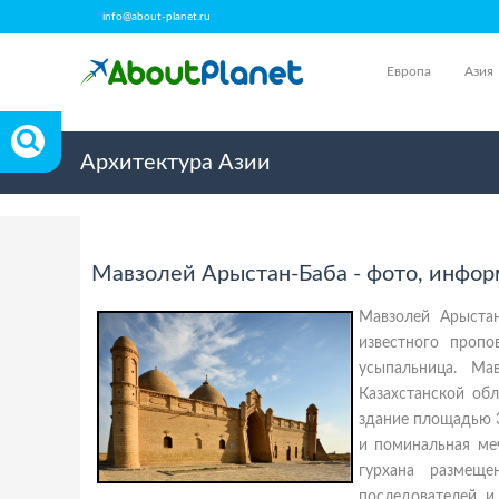
info@about-planet.ru
Европа
Азия
Архитектура Азии
Мавзолей Арыстан-Баба - фото, инфор
Мавзолей Арыстан
известного пропо
усыпальница. Ма
Казахстанской об
здание площадью 3
и поминальная ме
гурхана размещ
последователей и