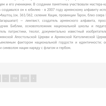
м и его учениками. В создании памятника участвовали мастера-к
а создавался он к юбилею - в 2007 году армянскому алфавиту ис
Маштоц (ок. 361/362, селение Хацик, провинции Тарон, близ озера
Вагаршапат) — лингвист, создатель армянского алфавита, просв
водчик Библии, основоположник национальной школы и педаго
тель патристики, теолог, документально известный изобретател
рмянской Апостольской Церкви и Армянской Католической Церкв
тъемлемым фактором национальной гордости и идентичности; о
м символом нации наряду с флагом и гербом.
...
114
115
»