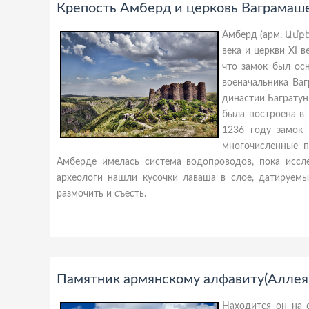
Крепость Амберд и церковь Ваграмаше
Амберд (арм. Ամբե
века и церкви XI 
что замок был ос
военачальника Ва
династии Багратун
была построена в 
1236 году замок 
многочисленные п
Амберде имелась система водопроводов, пока иссле
археологи нашли кусочки лаваша в слое, датируемы
размочить и съесть.
Памятник армянскому алфавиту(Аллея 
Находится он на 