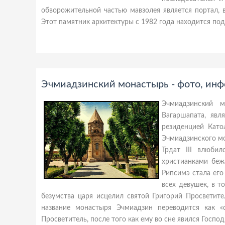
обворожительной частью мавзолея является портал,
Этот памятник архитектуры с 1982 года находится под
Эчмиадзинский монастырь - фото, инф
Эчмиадзинский м
Вагаршапата, яв
резиденцией Като
Эчмиадзинского мо
Трдат III влюби
христианками беж
Рипсимэ стала его
всех девушек, в т
безумства царя исцелил святой Григорий Просветите
название монастыря Эчмиадзин переводится как «
Просветитель, после того как ему во сне явился Господ