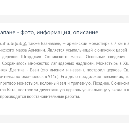
апане - фото, информация, описание
Վահանվանք), также Ваанаванк, — армянский монастырь в 7 км к з
кского марза Армении. Является усыпальницей сюникских царей и
 деревни Шгарджик Сюникского марза. Основные сведения 
. Сохранилось множество лапидарных надписей. Монастырь в Xв.
язя Дзагика - Ваан (его именем и назван), построил церковь Св
оительство окончилось в 911г.). Его дело продолжил племянник, т
притвор монастыря, колонный зал и трапезную. Позднее, Сюникск
тра Ката, построили двухэтажную церковь-усыпальницу у входа в 
 производятся восстановительные работы.