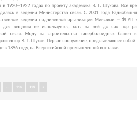
 в 1920—1922 годах по проекту академика В. Г. Шухова. Все вре
одилась в ведении Министерства связи. С 2001 года Радиобашн
йственном ведении подчинённой организации Минсвязи — ФГУП «
 для вещания не используется, хотя на ней до сих пор р
овой связи. Моду на строительство гиперболоидных башен 
архитектор В. Г. Шухов. Первое сооружение, представлявшее собой
е в 1896 году, на Всероссийской промышленной выставке.
...
114
115
»