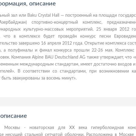
нформация, описание
ьный зал или Baku Crystal Hall — построенный на площади государ
зербайджан) спортивно-концертный комплекс, предназначе
народных культурно-массовых мероприятий. 25 января 2012 г
, что в комплексе будет проведён конкурс песни Евровиден
ельство завершено 16 апреля 2012 года. Открытие комплекса сос
а, а полуфиналы и финал конкурса прошли 22-26 мая. Комплекс
ловек. Компания Alpine BAU Deutschland AG также утверждает, что 
временным международным стандартам, имеет достаточно входов и
телей». В соответствии со стандартами, при возникновении ка
 быть эвакуированы за восемь минут».
 описание
 Москвы - новаторская для XX века гиперболоидная конс
де несущей стальной сетчатой оболочки. Расположена в Москве 