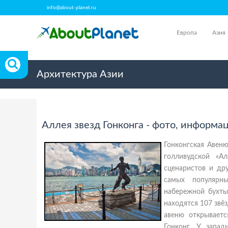
info@about-planet.ru
Европа
Азия
Архитектура Азии
Аллея звезд Гонконга - фото, информа
Гонконгская Авеню
голливудской «А
сценаристов и дру
самых популярны
набережной бухты
находятся 107 звё
авеню открывает
Гонконг. У запад