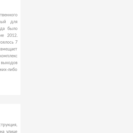
ственного
нный для
ода было
ие 2012.
тоялось 7
 вмещает
«комплекс
 выходов
ких-либо
трукция,
на улице