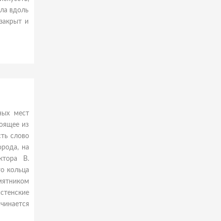
ила вдоль
закрыт и
ных мест
тоящее из
сть слово
рода, на
ктора В.
го кольца
мятником
стенские
чинается