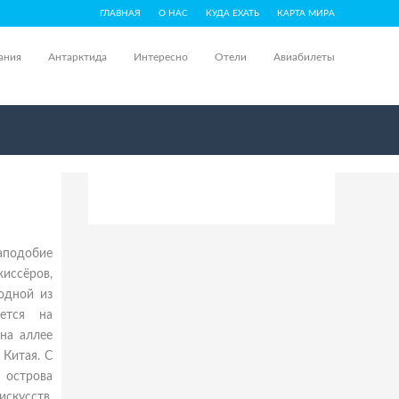
ГЛАВНАЯ
О НАС
КУДА ЕХАТЬ
КАРТА МИРА
ания
Антарктида
Интересно
Отели
Авиабилеты
наподобие
иссёров,
одной из
ается на
на аллее
 Китая. С
 острова
скусств,