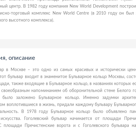
рный центр. В 1982 году компания New World Development постро
исно-торговый комплекс New World Centre (в 2010 году он был 
вого высотного комплекса).
ия, описание
вар в Москве – это одно из самых красивых и исторически цен
тот бульвар входит в знаменитое Бульварное кольцо Москвы, сос
щади, также входящие в Бульварное кольцо, в названиях которых е
я своеобразным напоминанием об оборонительной стене Белого го
 было заложено Бульварное кольцо. Именно задумки архите
хом воплотившиеся в жизнь, придали каждому бульвару Бульварно
альность. В 1978 году Бульварное кольцо было объявлено па
 искусства. Гоголевский бульвар начинается от площади Пречи
 площади Пречистенские ворота и с Гоголевского бульвара на