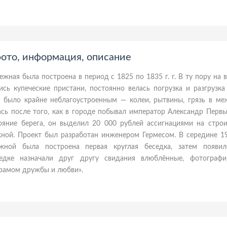
фото, информация, описание
ежная была построена в период с 1825 по 1835 г. г. В ту пору на
ись купеческие пристани, постоянно велась погрузка и разгрузка
 было крайне неблагоустроенным — колеи, рытвины, грязь в меж
сь после того, как в городе побывал император Александр Первы
тояние берега, он выделил 20 000 рублей ассигнациями на строи
ной. Проект был разработан инженером Гермесом. В середине 19
жной была построена первая круглая беседка, затем появи
седке назначали друг другу свидания влюблённые, фотографи
храмом дружбы и любви».