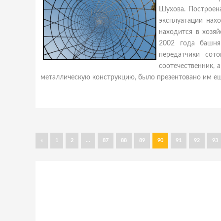
Шухова. Построена
эксплуатации нах
находится в хозя
2002 года башня
передатчики сот
соотечественник, 
металлическую конструкцию, было презентовано им ещ
«
1
2
...
87
88
89
90
91
92
93