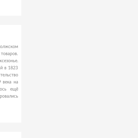
 волжском
 товаров.
сезонье.
й в 1823
тельство
 века на
лось ещё
ровались