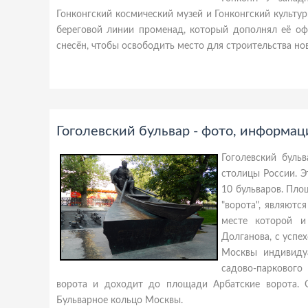
Гонконгский космический музей и Гонконгский культу
береговой линии променад, который дополнял её оф
снесён, чтобы освободить место для строительства но
Гоголевский бульвар - фото, информац
Гоголевский буль
столицы России. Э
10 бульваров. Пло
"ворота", являютс
месте которой и
Долганова, с успе
Москвы индивиду
садово-паркового
ворота и доходит до площади Арбатские ворота. С
Бульварное кольцо Москвы.