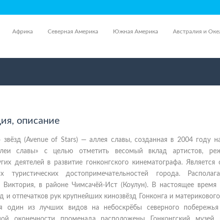
Африка
Северная Америка
Южная Америка
Австралия и Оке
ция, описание
 звёзд (Avenue of Stars) — аллея славы, созданная в 2004 году 
ллеи славы» с целью отметить весомый вклад артистов, реж
гих деятелей в развитие гонконгского кинематографа. Является 
х туристических достопримечательностей города. Располаг
 Виктория, в районе Чимсачёй-Ист (Коулун). В настоящее время 
зд и отпечатков рук крупнейших кинозвёзд Гонконга и материкового
ся один из лучших видов на небоскрёбы северного побережья
ной оконечности променада расположены Гонконгский музей и