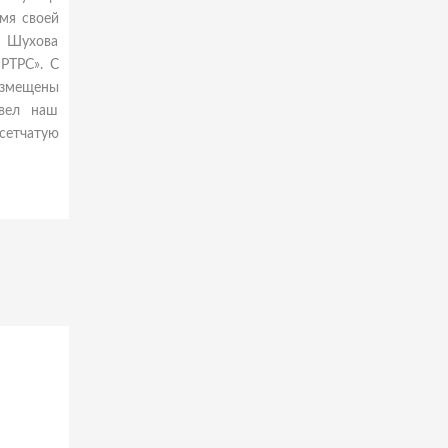
мя своей
я Шухова
РТРС». С
азмещены
ввел наш
 сетчатую