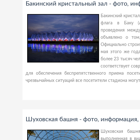
Бакинский кристальный зал - фото, и
Бакинский кристал
флага в Баку (А
проведения между
объявлено о том
Официально строит
мая этого же год
более 23 тысяч че
соответствует со
для обеспечения беспрепятственного приема посети
чрезвычайных ситуаций все посетители стадиона могут
Шуховская башня - фото, информация,
Шуховская башня
выполненная в ви