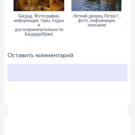
Багдад. Фотографии,
Летний дворец Петра I -
Об
информация, туры, отдых
фото, информация,
и
описание
и
достопримечательности
Багдада(Ирак)
Оставить комментарий