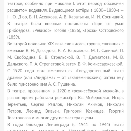
театров, особенно при Николае I. Этот период обозначен
расцветом водевиля. Выдающиеся актёры в 1830—1850-е —
Н. О. Дюр, В. Н. Асенкова, А. В. Каратыгин, И. И. Сосницкий.
В театре были впервые поставлены «Горе от ума»
Грибоедова, «Ревизор» Гоголя (1836), «Гроза» Островского
(1859).
Во второй половине XIX века сложилась труппа, связанная с
именами В. Н. Давыдова, К. А. Варламова, М. Г. Савиной, П.
М. Свободина, В. В. Стрельской, В. П. Далматова, М. В.
Дальского, П. А. Стрепетовой, затем В. Ф. Комиссаржевской.
C 1920 года стал именоваться «Государственный театр
драмы» (или «Ак-драма» — от «академический»), затем ему
было присвоено имя А. С. Пушкина.
В театре, прозванном в 1920-е «режиссёрской меккой», в
разное время работали режиссёры Вс. Мейерхольд, Игорь
Терентьев, Сергей Радлов, Николай Акимов, Николай
Петров, Леонид Вивьен, Григорий Козинцев, Георгий
Товстоногов и многие другие мастера сцены.
В годы блокады Ленинграда (с 1941 по 1944) театр