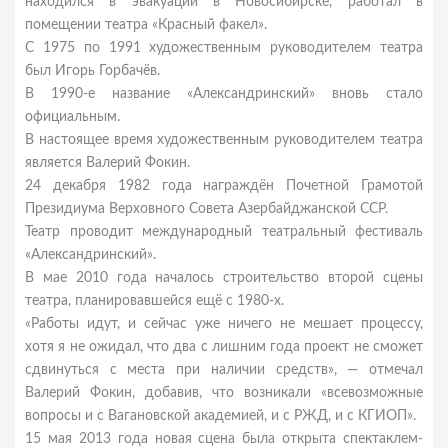
находился в эвакуации в Новосибирске, работал в
помещении театра «Красный факел».
С 1975 по 1991 художественным руководителем театра
был Игорь Горбачёв.
В 1990-е название «Александринский» вновь стало
официальным.
В настоящее время художественным руководителем театра
является Валерий Фокин.
24 декабря 1982 года награждён Почетной Грамотой
Президиума Верховного Совета Азербайджанской ССР.
Театр проводит международный театральный фестиваль
«Александринский».
В мае 2010 года началось строительство второй сцены
театра, планировавшейся ещё с 1980-х.
«Работы идут, и сейчас уже ничего не мешает процессу,
хотя я не ожидал, что два с лишним года проект не сможет
сдвинуться с места при наличии средств», — отмечал
Валерий Фокин, добавив, что возникали «всевозможные
вопросы и с Вагановской академией, и с РЖД, и с КГИОП».
15 мая 2013 года новая сцена была открыта спектаклем-