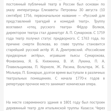
постоянный публичный театр в России был основан по
указу императрицы Елизаветы Петровны 30 августа (10
сентября) 1756, первоначальное название — «Русский для
представлений трагедий и комедий театр». Труппу
возглавил «отец русского театра» Фёдор Волков,
директором театра стал драматург А. П. Сумароков. С 1759
года театр получил статус придворного. С 1763 года, по
причине смерти Волкова, во главе труппы становится
старейший русский актёр И. А. Дмитревский. «Российские
придворные актёры», игравшие пьесы Сумарокова,
Фонвизина, Я. Б. Княжнина, В. И. Лукина, П. А.
Плавильщикова, П. Корнеля, Ж. Расина, Вольтера, Ж. Б.
Мольера, П. Бомарше, долгое время выступали в различных
театральных помещениях. С начала 1770-х годов в
репертуаре прочное место занимает комическая опера.
На месте современного здания в 1801 году был построен
деревянный театр для итальянской труппы Казасси. Через