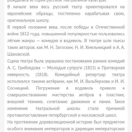
рождалась история русской театральной культуры.
В начале века весь русский театр ориентировался на
европейские образцы, постепенно нарабатывая свою,
оригинальную школу.
В первой половине века, после победы в Отечественной
войне 1812 года, повышенной популярностью пользовались
лёгкие жанры — комедия и водевиль. В театре шли пьесы
таких авторов, как М. Н. Загоскин, Н. И. Хмельницкий и А. А.
Шаховской.
Сцена театра была украшена постановками ранних комедий
А. С. Грибоедова — Молодые супруги (1815) и Притворная
неверность (1818). Комедийный репертуар театра
исполнялся такими актёрами, как М. И. Вальберхова и И. И.
Сосницкий. Погружение в водевиль привело к
совершенствованию мастерства актёров в пластике,
внешней технике, сочетанию движения и пения. Такое
изменение театральной школы стало причиной
противопоставления петербургской и московской школ.
На протяжении дореволюционной истории был предметом
особого внимания императоров и дирекции императорских