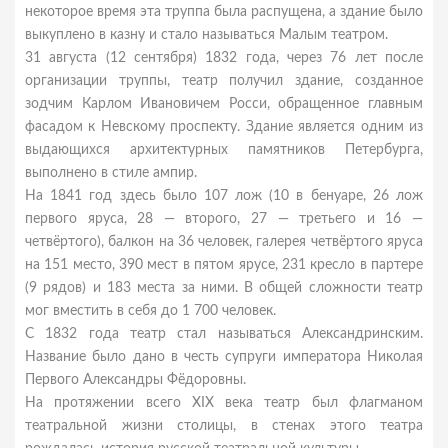
некоторое время эта труппа была распущена, а здание было
выкуплено в казну и стало называться Малым театром.
31 августа (12 сентября) 1832 года, через 76 лет после
организации труппы, театр получил здание, созданное
зодчим Карлом Ивановичем Росси, обращенное главным
фасадом к Невскому проспекту. Здание является одним из
выдающихся архитектурных памятников Петербурга,
выполнено в стиле ампир.
На 1841 год здесь было 107 лож (10 в бенуаре, 26 лож
первого яруса, 28 — второго, 27 — третьего и 16 —
четвёртого), балкон на 36 человек, галерея четвёртого яруса
на 151 место, 390 мест в пятом ярусе, 231 кресло в партере
(9 рядов) и 183 места за ними. В общей сложности театр
мог вместить в себя до 1 700 человек.
С 1832 года театр стал называться Александринским.
Название было дано в честь супруги императора Николая
Первого Александры Фёдоровны.
На протяжении всего XIX века театр был флагманом
театральной жизни столицы, в стенах этого театра