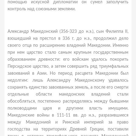
помощью искусной дипломатии он сумел заполучить
контроль над союзными землями.
Александр Македонский (356-323 до н.э.), сын Филиппа II,
взошедший на престол в 336 г. до н.э., продолжил дело
своего отца по расширению владений Македонии. Именно
при нем царство стало самым крупным государственным
образованием древности: его войскам удалось покорить
Персидское царство, а затем совершить ряд триумфальных
завоеваний в Азии. Но период расцвета Македонии был
недолгим: лишь Александру Македонскому удавалось
сохранять единство завоеванных земель, а после его смерти
отдельные области македонских владений стали
обособляться, постепенно распределяясь между бывшими
полководцами царя и другими власть имущими.
Македонские войны в 111-11 вв. до н.э., разразившиеся
между Македонией и Римской империей за право
господства на территориях Древней Греции, поставили