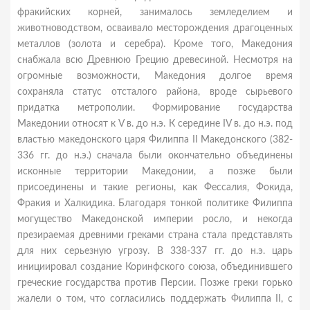
фракийских корней, занималось земледелием и
животноводством, осваивало месторождения драгоценных
металлов (золота и серебра). Кроме того, Македония
снабжала всю Древнюю Грецию древесиной. Несмотря на
огромные возможности, Македония долгое время
сохраняла статус отсталого района, вроде сырьевого
придатка метрополии. Формирование государства
Македонии относят к V в. до н.э. К середине IV в. до н.э. под
властью македонского царя Филиппа II Македонского (382-
336 гг. до н.э.) сначала были окончательно объединены
исконные территории Македонии, а позже были
присоединены и такие регионы, как Фессалия, Фокида,
Фракия и Халкидика. Благодаря тонкой политике Филиппа
могущество Македонской империи росло, и некогда
презираемая древними греками страна стала представлять
для них серьезную угрозу. В 338-337 гг. до н.э. царь
инициировал создание Коринфского союза, объединившего
греческие государства против Персии. Позже греки горько
жалели о том, что согласились поддержать Филиппа II, с