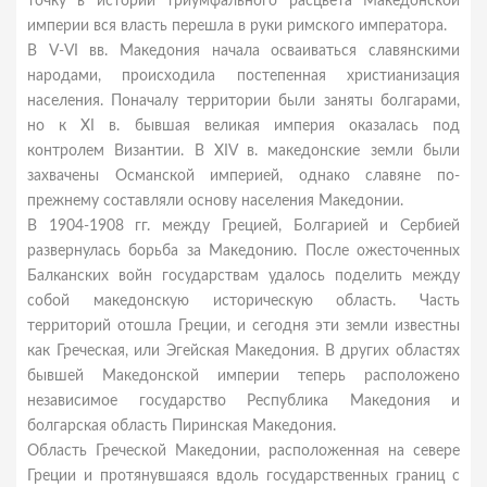
точку в истории триумфального расцвета Македонской
империи вся власть перешла в руки римского императора.
В V-VI вв. Македония начала осваиваться славянскими
народами, происходила постепенная христианизация
населения. Поначалу территории были заняты болгарами,
но к XI в. бывшая великая империя оказалась под
контролем Византии. В XIV в. македонские земли были
захвачены Османской империей, однако славяне по-
прежнему составляли основу населения Македонии.
В 1904-1908 гг. между Грецией, Болгарией и Сербией
развернулась борьба за Македонию. После ожесточенных
Балканских войн государствам удалось поделить между
собой македонскую историческую область. Часть
территорий отошла Греции, и сегодня эти земли известны
как Греческая, или Эгейская Македония. В других областях
бывшей Македонской империи теперь расположено
независимое государство Республика Македония и
болгарская область Пиринская Македония.
Область Греческой Македонии, расположенная на севере
Греции и протянувшаяся вдоль государственных границ с