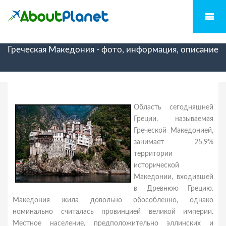
Греческая Македония - фото, информация, описание
Область сегодняшней
Греции, называемая
Греческой Македонией,
занимает 25,9%
территории
исторической
Македонии, входившей
в Древнюю Грецию.
Македония жила довольно обособленно, однако
номинально считалась провинцией великой империи.
Местное население, предположительно эллинских и