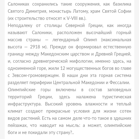
Салониках сохранились такие сооружения, как базилика
Святого Димитрия, монастырь Латому, храм Святой Софии
(их строительство относят к V-VIII вв.).
Неподалеку от столицы Северной Греции, как иногда
называют Салоники, расположен высочайший горный
массив страны — легендарный Олимп (максимальная
высота — 2918 м). Прежде он формировал естественную
границу между Македонским царством и Древней Грецией,
и, согласно древнегреческой мифологии, именно здесь, на
одноименной горе, жили 12 могущественных богов во главе
с Зевсом-громовержцем. В наши дни эта горная система
разделяет периферии Центральной Македонии и Фессалии.
Олимпийские горы включены в состав заповедных
территорий Греции, здесь налажена туристическая
инфраструктура. Высокий уровень влажности и теплый
климат создают прекрасные условия для жизни сотен
видов растений. Есть на самом деле что-то такое в здешних
пейзажах, что наводит на мысль: а может, олимпийские
боги и не покидали эту страну?..