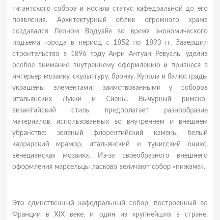
гигантского собора и носила статус кафедральной до его
появления. Архитектурный облик огромного храма
создавался Леоном Водуайе во время экономического
подъема города в период с 1852 по 1893 гг. Завершил
строительство в 1896 году Анри Антуан Ревуаль, уделив
особое внимание внутреннему оформлению и привнеся в
интерьер мозаику, скульптуру, бронзу. Купола и балюстрады
украшены элементами, заимствованными у соборов
итальянских Лукки и Сиены. Вычурный римско-
византийский стиль предполагает разнообразие
материалов, использованных во внутреннем и внешнем
убранстве: зеленый флорентийский камень, белый
каррарский мрамор, итальянский и тунисский оникс,
венецианская мозаика. Из-за своеобразного внешнего
оформления марсельцы ласково величают собор «пижама».
Это единственный кафедральный собор, построенный во
Франции в XIX веке, и один из крупнейших в стране,