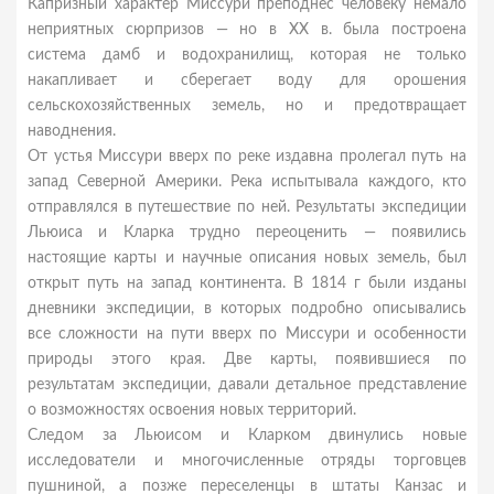
Капризный характер Миссури преподнес человеку немало
неприятных сюрпризов — но в XX в. была построена
система дамб и водохранилищ, которая не только
накапливает и сберегает воду для орошения
сельскохозяйственных земель, но и предотвращает
наводнения.
От устья Миссури вверх по реке издавна пролегал путь на
запад Северной Америки. Река испытывала каждого, кто
отправлялся в путешествие по ней. Результаты экспедиции
Льюиса и Кларка трудно переоценить — появились
настоящие карты и научные описания новых земель, был
открыт путь на запад континента. В 1814 г были изданы
дневники экспедиции, в которых подробно описывались
все сложности на пути вверх по Миссури и особенности
природы этого края. Две карты, появившиеся по
результатам экспедиции, давали детальное представление
о возможностях освоения новых территорий.
Следом за Льюисом и Кларком двинулись новые
исследователи и многочисленные отряды торговцев
пушниной, а позже переселенцы в штаты Канзас и