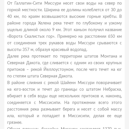
От Галлатин-Сити Миссури несет свои воды на север по
горной местности. Ширина ее долины колеблется от 30 до
40 км, по краям возвышаются высокие горные хребты. В
районе города Хелена река течет по глубокому и узкому
ущелью длиной около 9 км. Этот каньон получил название
«Ворота Скалистых гор». Примерно на расстоянии 650 км
от соединения трех рукавов воды Миссури срываются с
высоты 357 м, образуя красивый водопад.
Далее река протекает по территории штатов Монтана и
Северная Дакота, где сливается с одним из своих крупных
притоков – рекой Йеллоустоуном, после чего течет на юг
по степям штата Северная Дакота.
В районе слияния с рекой Шайенн Миссури поворачивает
на юго-восток и течет до границы со штатом Небраска,
вбирает в себя воды еще нескольких притоков и, наконец,
соединяется с Миссисипи. На протяжении всего этого
расстояния река размывает берега и несет с собой массу
ила, который и попадает в Миссисипи, делая ее еще
грязнее.