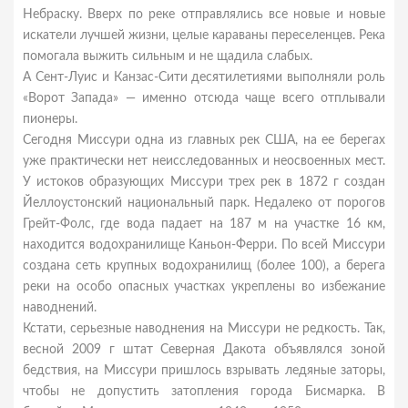
Небраску. Вверх по реке отправлялись все новые и новые
искатели лучшей жизни, целые караваны переселенцев. Река
помогала выжить сильным и не щадила слабых.
А Сент-Луис и Канзас-Сити десятилетиями выполняли роль
«Ворот Запада» — именно отсюда чаще всего отплывали
пионеры.
Сегодня Миссури одна из главных рек США, на ее берегах
уже практически нет неисследованных и неосвоенных мест.
У истоков образующих Миссури трех рек в 1872 г создан
Йеллоустонский национальный парк. Недалеко от порогов
Грейт-Фолс, где вода падает на 187 м на участке 16 км,
находится водохранилище Каньон-Ферри. По всей Миссури
создана сеть крупных водохранилищ (более 100), а берега
реки на особо опасных участках укреплены во избежание
наводнений.
Кстати, серьезные наводнения на Миссури не редкость. Так,
весной 2009 г штат Северная Дакота объявлялся зоной
бедствия, на Миссури пришлось взрывать ледяные заторы,
чтобы не допустить затопления города Бисмарка. В