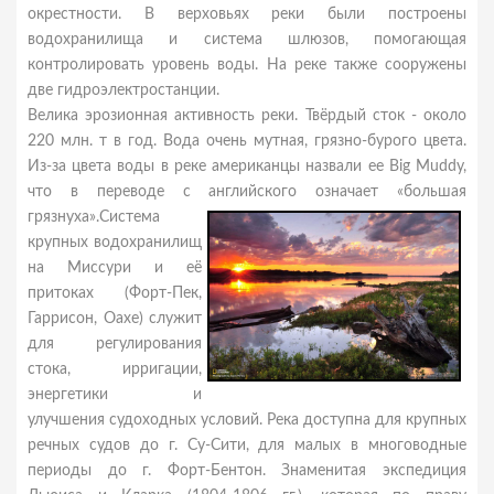
окрестности. В верховьях реки были построены
водохранилища и система шлюзов, помогающая
контролировать уровень воды. На реке также сооружены
две гидроэлектростанции.
Велика эрозионная активность реки. Твёрдый сток - около
220 млн. т в год. Вода очень мутная, грязно-бурого цвета.
Из-за цвета воды в реке американцы назвали ее Big Muddy,
что в переводе с английского означает «большая
грязнуха».Система
крупных водохранилищ
на Миссури и её
притоках (Форт-Пек,
Гаррисон, Оахе) служит
для регулирования
стока, ирригации,
энергетики и
улучшения судоходных условий. Река доступна для крупных
речных судов до г. Су-Сити, для малых в многоводные
периоды до г. Форт-Бентон. Знаменитая экспедиция