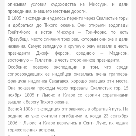
описывая условия судоходства на Миссури, и дали
проводника, знавшего местные дороги.
В 1805 г экспедиции удалось перейти через Скалистые горы
и добраться до Тихого океана. Они открыли водопады
Грейт-Фолс и исток Миссури — Три-Форкс, то есть
«Трезубец», место слияния трех рек, которым они же и дали
названия. Самую западную и крупную реку назвали в честь
президента Джеф- ферсон, среднюю — Мэдисон,
восточную — Галлатин, в честь сторонников президента.
Особенно повезло экспедиции в том, что среди
сопровождавших ее индейцев оказалась жена траппера-
француза индианка Сакагавея, хорошо знавшая эти места.
Она показала проходы через перевалы Скалистых гор. 15
ноября 1805 г Льюис и Кларк со своими соратниками
вышли к берегу Тихого океана.
Весной 1806 г экспедиция отправилась в обратный путь. На
родине их уже считали погибшими и, когда 23 сентября
1806 г Льюис и Кларк вернулись в Сент- Луис, их ждала
торжественная встреча.