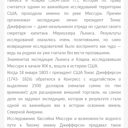
Льюиса и Кларка (1804-1806 гг.), которая по праву
считается одним из важнейших исследований территории
США, проходила именно по реке Миссури. Причем
организовал экспедицию лично президент Томас
Джефферсон — даже начальником отряда он сделал своего
секретаря капитана Мериуэзера Льюиса. Результаты
исследований оказались очень позитивными, но само
возвращение исследователей было воспринято как чудо —
ведь на родине их уже считали без вести пропавшими.
Знаменитая экспедиция Льюиса и Кларка, исследовавшая
Миссури в начале XIX в., вошла в историю США.
Когда 18 января 1803 г президент США Томас Джефферсон
(1743- 1826) обратился в Конгресс с ходатайством о
выделении 2500 долларов (немалая сумма по тем
временам!) для расширения внешней торговли, на самом
деле он задумал экспедицию, которая в результате стала
одной из важнейших вех в истории освоения земель
Северной Америки.
Исследованию бассейна Миссури и возможности водного
пути к Тихому океану Джефферсон придавал такое