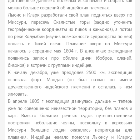
достоверные данные о полезных ископаемых и собрать как
можно больше сведений об индейских племенах.
Льюис и Кларк разработали свой план подняться вверх по
Миссури, пересечь Скалистые горы (заодно уточнить
географические координаты их пиков и каньонов), а потом
по реке Колумбии (изучив возможности судоходства по ней)
попасть в Тихий океан. Плавание вверх по Миссури
началось в середине мая 1804 г. В дневниках экспедиции
появились записи про обилие дичи (бобров, оленей,
бизонов) и встречи с группами индейцев.
К началу декабря, уже преодолев 2500 км, экспедиция
основала форт Мандан (он был назван по имени
дружественного индейского племени) и осталась в нем
зимовать.
В апреле 1805 г экспедиция двинулась дальше — теперь
уже по совершенно неизвестной территории, без планов и
карт. Вместо больших речных судов путешественники
построили небольшие челны, поскольку в верховьях
Миссури большие лодки оказались непригодны для
плавания. Индейцы немало помогли Льюису и Кларку,