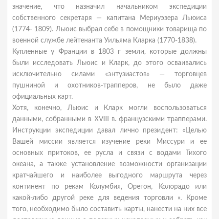
значение, что назначил начальником экспедиции
собственного секретаря — капитана Мериуэзера Льюиса
(1774- 1809). Льюис выбрал себе в помощники товарища по
военной службе лейтенанта Уильяма Кларка (1770-1838).
Купленные у Франции в 1803 г земли, которые должны
были исследовать Льюис и Кларк, до этого осваивались
исключительно силами «энтузиастов» — торговцев
пушниной и охотников-трапперов, не было даже
официальных карт.
Хотя, конечно, Льюис и Кларк могли воспользоваться
данными, собранными в XVIII в. французскими трапперами.
Инструкции экспедиции давал лично президент: «Целью
Вашей миссии является изучение реки Миссури и ее
основных притоков, ее русла и связи с водами Тихого
океана, а также установление возможности организации
кратчайшего и наиболее выгодного маршрута через
континент по рекам Колумбия, Орегон, Колорадо или
какой-либо другой реке для ведения торговли ». Кроме
того, необходимо было составить карты, нанести на них все