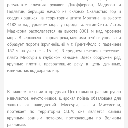
результате слияния рукавов Джефферсон, Мадисон и
Гадлатин, берущих начало на склонах Скалистых гор и
соединяющихся на территории штата Монтана на высоте
4182 м над уровнем моря у города Галлатин-Сити. Исток
Мадисона располагается на высоте 8301 м над уровнем
моря. В верховьях – горная река, местами течёт в ущельях и
образует пороги (крупнейший у г. Грейт-Фолс с падением
187 м на участке в 16 км). В среднем течении пересекает
плато Миссури в глубоком каньоне. Здесь сооружён ряд
крупных плотин, превративших реку в цепь длинных,
извилистых водохранилищ.
В нижнем течении в пределах Центральных равнин русло
извилистое, неустойчивое, широкая пойма обвалована для
защиты от наводнений. Миссури, как и Миссисипи,
протекает по территории США; она является самым
крупным водным потоком, протекающим по Великим
равнинам.