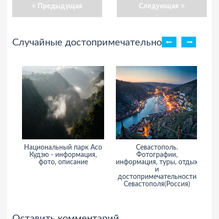
Предыдущая
Следующая
Случайные достопримечательности
Национальный парк Асо
Севастополь.
Кудзю - информация,
Фотографии,
фото, описание
информация, туры, отдых
и
и
достопримечательности
Севастополя(Россия)
Оставить комментарий