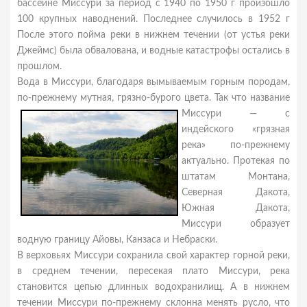
бассейне Миссури за период с 1940 по 1950 г произошло
100 крупных наводнений. Последнее случилось в 1952 г
После этого пойма реки в нижнем течении (от устья реки
Джеймс) была обвалована, и водные катастрофы остались в
прошлом.
Вода в Миссури, благодаря вымываемым горным породам,
по-прежнему мутная, грязно-бурого цвета. Так что название
Миссури — с
индейского «грязная
река» по-прежнему
актуально. Протекая по
штатам Монтана,
Северная Дакота,
Южная Дакота,
Миссури образует
водную границу Айовы, Канзаса и Небраски.
В верховьях Миссури сохранила свой характер горной реки,
в среднем течении, пересекая плато Миссури, река
становится цепью длинных водохранилищ. А в нижнем
течении Миссури по-прежнему склонна менять русло, что