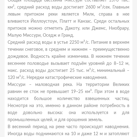
Общая площадь бассейна Миссури составляет 1370 тыс.
км², средний расход воды достигает 2600 м³/сек. Главным
левым притоком реки является Милк, справа в нее
вливаются Йеллоустоун, Платт и Канзас. Среди остальных
притоков можно отметить Дакоту, или Джемс, Hиoбpapу,
Малую Миссури, Оседж и Гранд.
Средний расход воды в устье 2250 м³/с. Питание в верхнем
течении снеговое, в среднем и нижнем – преимущественно
дождевое. Водность крайне изменчива. В нижнем течении
весеннее половодье вызывает подъём уровней до 8–12 м,
макс. расход воды достигает 25 тыс. м³/с, минимальный –
120 м³/с. Нередки катастрофические наводнения.
Миссури – маловодная река. На территории Великих
равнин ее сток не превышает 19–25 км³. При этом в воде
находится большое количество взвешенных частиц.
Несмотря на это, именно в данном районе потребность в
воде довольно высока: она используется и для
промышленных целей, и для орошения земель.
В весенний период на реке часто происходят наводнения.
Иногда воды поднимаются на 10 и даже 12 м и затопляют