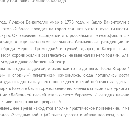
еон» у подножия Большого Каскада.
 год. Луиджи Ванвителли умер в 1773 году, и Карло Ванвителли 
 который более походит на город-сад, нет уюта и аутентичности 
нуть. Он вызывает ассоциации и с российским Петергофом, и с 
риде, а еще заставляет вспомнить безымянные резиденции в
асброда Нерона. Громоздкий и гулкий, дворец в Казерте стал
 моря короли жили и развлекались, не выезжая из него годами. Бл
 угодья и даже собственный театр.
йны шли одна за другой, и было как-то не до него. После Второй
ым и спорным) памятникам изменилось, сюда потянулись реста
удалось достичь успеха: после десятилетий небрежения здесь в
 парк в Казерте были торжественно включены в список культурного
 их «Лебединой песней итальянского барокко». И сегодня након
се-таки он чертовски прекрасен!»
нынешнее время находится вполне практическое применение. Име
дов «Звездных войн» («Скрытая угроза» и «Атака клонов»), а так