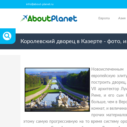
info@about-planet.ru
Европа
Азия
Королевский дворец в Казерте - фото, 
Новоиспеченным 
европейскую элит
построить дворец,
VII архитектор Л
Риме, и его сын 
больше, чем в Вер
комнат, и величин
прочих материало
этому самую прогрессивную на то время систему ор