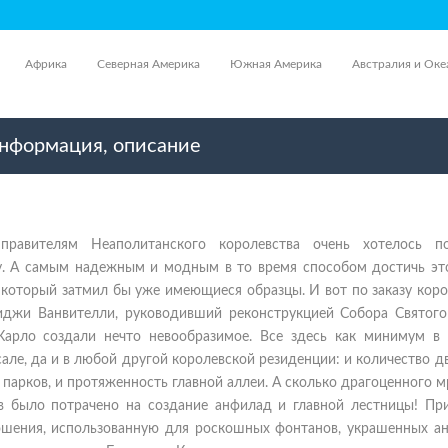
Африка
Северная Америка
Южная Америка
Австралия и Оке
информация, описание
правителям Неаполитанского королевства очень хотелось п
у. А самым надежным и модным в то время способом достичь эт
 который затмил бы уже имеющиеся образцы. И вот по заказу кор
уиджи Ванвителли, руководивший реконструкцией Собора Святого
Карло создали нечто невообразимое. Все здесь как минимум в 
сале, да и в любой другой королевской резиденции: и количество 
а парков, и протяженность главной аллеи. А сколько драгоценного 
в было потрачено на создание анфилад и главной лестницы! При
ошения, использованную для роскошных фонтанов, украшенных а