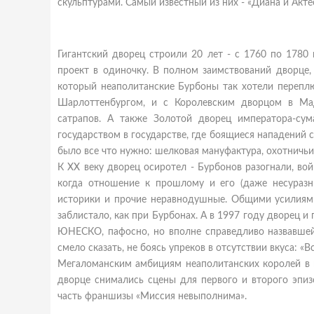
скульптурами. Самый известный из них - «Диана и Акт
Гигантский дворец строили 20 лет - с 1760 по 1780
проект в одиночку. В полном заимствований дворце,
который неаполитанские Бурбоны так хотели переплю
Шарлоттенбургом, и с Королевским дворцом в Мад
сатрапов. А также Золотой дворец императора-сум
государством в государстве, где боящиеся нападений с
было все что нужно: шелковая мануфактура, охотничьи
К ХХ веку дворец осиротел - Бурбонов разогнали, во
когда отношение к прошлому и его (даже несуразн
историки и прочие неравнодушные. Общими усилиями 
заблистало, как при Бурбонах. А в 1997 году дворец и
ЮНЕСКО, пафосно, но вполне справедливо назвавшей
смело сказать, не боясь упреков в отсутствии вкуса: «В
Мегаломанским амбициям неаполитанских королей в 
дворце снимались сцены для первого и второго эпизо
часть франшизы «Миссия невыполнима».