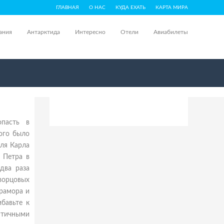
ГЛАВНАЯ
О НАС
КУДА ЕХАТЬ
КАРТА МИРА
ания
Антарктида
Интересно
Отели
Авиабилеты
опасть в
ого было
оля Карла
 Петра в
два раза
дворцовых
мрамора и
бавьте к
нтичными