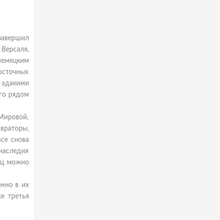
завершил
Версаля,
немецким
осточных
 эдакими
аго рядом
 Мировой,
враторы,
се снова
 наследия
ец можно
нно в их
же третья