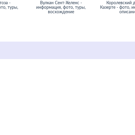
оза -
Вулкан Сент-Хеленс -
Королевский д
то, туры,
информация, фото, туры,
Казерте - фото, 
восхождение
описан