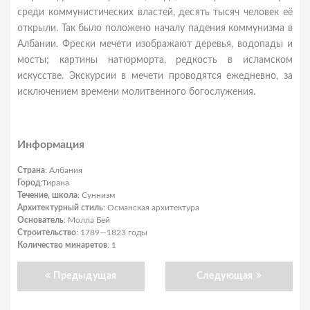
среди коммунистических властей, десять тысяч человек её
открыли. Так было положено началу падения коммунизма в
Албании. Фрески мечети изображают деревья, водопады и
мосты; картины натюрморта, редкость в исламском
искусстве. Экскурсии в мечети проводятся ежедневно, за
исключением времени молитвенного богослужения.
Информация
Страна
: Албания
Город
:Тирана
Течение, школа
: Суннизм
Архитектурный стиль
: Османская архитектура
Основатель
: Молла Бей
Строительство
: 1789—1823 годы
Количество минаретов
: 1
Предыдущая
Следующая