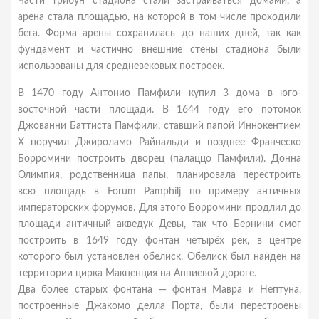
Части трибун стадиона стали застраиваться домами, а
арена стала площадью, на которой в том числе проходили
бега. Форма арены сохранилась до наших дней, так как
фундамент и частично внешние стены стадиона были
использованы для средневековых построек.
В 1470 году Антонио Памфили купил 3 дома в юго-
восточной части площади. В 1644 году его потомок
Джованни Баттиста Памфили, ставший папой Иннокентием
X поручил Джироламо Райнальди и позднее Франческо
Борромини построить дворец (палаццо Памфили). Донна
Олимпия, родственница папы, планировала перестроить
всю площадь в Forum Pamphilj по примеру античных
императорских форумов. Для этого Борромини продлил до
площади античный акведук Девы, так что Бернини смог
построить в 1649 году фонтан четырёх рек, в центре
которого был установлен обелиск. Обелиск был найден на
территории цирка Макценция на Аппиевой дороге.
Два более старых фонтана — фонтан Мавра и Нептуна,
построенные Джакомо делла Порта, были перестроены