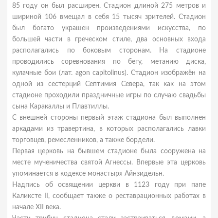
85 году он был расширен. Стадион длиной 275 метров и
шириной 106 вмещал в себя 15 тысяч зрителей. Стадион
был богато украшен произведениями искусства, по
большей части в греческом стиле, два основных входа
располагались по боковым сторонам. На стадионе
проводились соревнования по бегу, мета­нию диска,
кулачные бои (лат. agon capitolinus). Стадион изображён на
одной из сестерций Септимия Севера, так как на этом
стадионе проходили праздничные игры по случаю свадьбы
сына Каракаллы и Плавтиллы.
С внешней стороны первый этаж стадиона был выполнен
аркадами из травертина, в которых располагались лавки
торговцев, ремесленников, а также бордели.
Первая церковь на бывшем стадионе была сооружена на
месте мученичества святой Агнессы. Впервые эта церковь
упоминается в кодексе монастыря Айнзидельн.
Надпись об освящении церкви в 1123 году при папе
Каликсте II, сообщает также о реставрационных работах в
начале XII века.