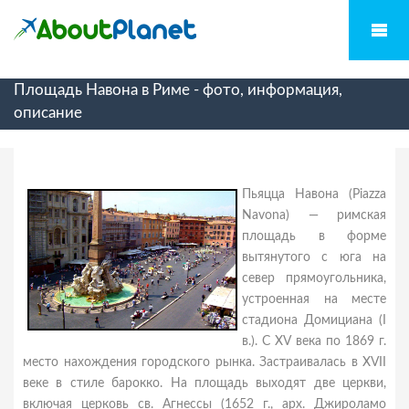
Площадь Навона в Риме - фото, информация,
описание
Пьяцца Навона (Piazza
Navona) — римская
площадь в форме
вытянутого с юга на
север прямоугольника,
устроенная на месте
стадиона Домициана (I
в.). С XV века по 1869 г.
место нахождения городского рынка. Застраивалась в XVII
веке в стиле барокко. На площадь выходят две церкви,
включая церковь св. Агнессы (1652 г., арх. Джироламо