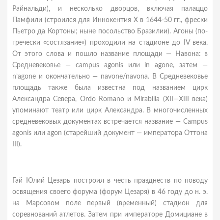
Райнальди), и несколько дворцов, включая палаццо
Памфили (строился для Иннокентия X в 1644-50 гг., фрески
Пьетро да Кортоны; ныне посольство Бразилии). Агоны (по-
гречески «состязание») проходили на стадионе до IV века.
От этого слова и пошло название площади — Навона: в
Средневековье — campus agonis или in agone, затем —
n’agone и окончательно — navone/navona. В Средневековье
площадь также была известна под названием цирк
Александра Севера, Ordo Romano и Mirabilia (XII—XIII века)
упоминают театр или цирк Александра. В многочисленных
средневековых документах встречается название — Campus
agonis или agon (старейший документ — императора Оттона
III).
Гай Юлий Цезарь построил в честь празднеств по поводу
освящения своего форума (форум Цезаря) в 46 году до н. э.
на Марсовом поле первый (временный) стадион для
соревнований атлетов. Затем при императоре Домициане в