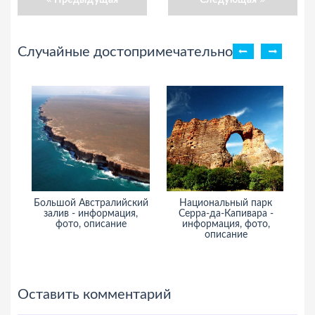
Предыдущая
Следующая
Случайные достопримечательности
Большой Австралийский
Национальный парк
залив - информация,
Серра-да-Капивара -
ин
фото, описание
информация, фото,
описание
Оставить комментарий