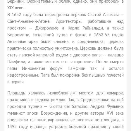
Бернини. Окончательный облик, однако, они приобрели в
XIX веке.
В 1652 году была перестроена церковь Святой Агнессы —
Сант-Аньезе-ин-Агоне. Архитекторы, работавшие над
проектом — Джироламо и Карло Райнальди, а также
Борромини, создавший купол и фасад в 1653-57 годах.
Античные арки были снесены и средневековая церковь
практически полностью уничтожена. Церковь должна была
стать папской капеллой рядом с дворцом папы — палаццо
Памфили, а также местом его захоронения. После смерти
папы Иннокентия форум Памфили так и остался
недостроенным. Папа был похоронен без пышных почестей
в церкви.
Площадь являлась излюбленным местом для ярмарок,
праздников и отдыха римлян. Так, в Средневековье на ней
проходил турнир — Giostra del Saracino. Андреа Фульвио,
гуманист эпохи Возрождения, и другие авторы XVI века
описывали пышные карнавальные шествия по площади, в
1492 году испанцы устроили большой праздник у своей