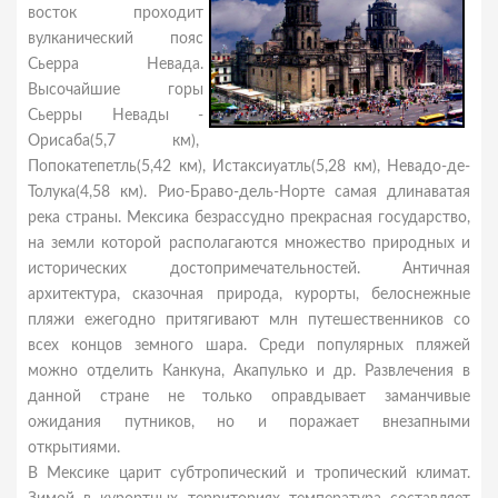
восток проходит
вулканический пояс
Сьерра Невада.
Высочайшие горы
Сьерры Невады -
Орисаба(5,7 км),
Попокатепетль(5,42 км), Истаксиуатль(5,28 км), Невадо-де-
Толука(4,58 км). Рио-Браво-дель-Норте самая длинаватая
река страны. Мексика безрассудно прекрасная государство,
на земли которой располагаются множество природных и
исторических достопримечательностей. Античная
архитектура, сказочная природа, курорты, белоснежные
пляжи ежегодно притягивают млн путешественников со
всех концов земного шара. Среди популярных пляжей
можно отделить Канкуна, Акапулько и др. Развлечения в
данной стране не только оправдывает заманчивые
ожидания путников, но и поражает внезапными
открытиями.
В Мексике царит субтропический и тропический климат.