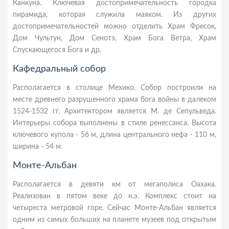
Канкуна. Ключевая достопримечательность городка
пирамида, которая служила маяком. Из других
достопримечательностей можно отделить Храм Фресок,
Дом Чультун, Дом Сенотэ, Храм Бога Ветра, Храм
Спускающегося Бога и др.
Кафедральный собор
Располагается в столице Мехико. Собор построили на
месте древнего разрушенного храма бога войны в далеком
1524-1532 гг. Архитектором является М. де Сепульведа.
Интерьеры собора выполнены в стиле ренессанса. Высота
ключевого купола - 56 м, длина центрального нефа - 110 м,
ширина - 54 м.
Монте-Альбан
Располагается в девяти км от мегаполиса Оахака.
Реализован в пятом веке до н.э. Комплекс стоит на
четыреста метровой горе. Сейчас Монте-Альбан является
одним из самых больших на планете музеев под открытым