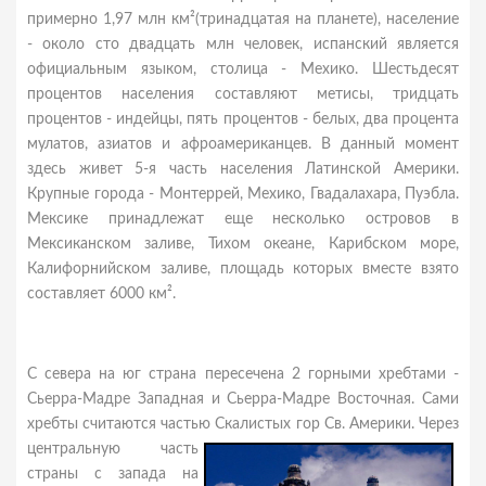
примерно 1,97 млн км²(тринадцатая на планете), население
- около сто двадцать млн человек, испанский является
официальным языком, столица - Мехико. Шестьдесят
процентов населения составляют метисы, тридцать
процентов - индейцы, пять процентов - белых, два процента
мулатов, азиатов и афроамериканцев. В данный момент
здесь живет 5-я часть населения Латинской Америки.
Крупные города - Монтеррей, Мехико, Гвадалахара, Пуэбла.
Мексике принадлежат еще несколько островов в
Мексиканском заливе, Тихом океане, Карибском море,
Калифорнийском заливе, площадь которых вместе взято
составляет 6000 км².
С севера на юг страна пересечена 2 горными хребтами -
Сьерра-Мадре Западная и Сьерра-Мадре Восточная. Сами
хребты считаются частью Скалистых гор Св. Америки.
Через
центральную часть
страны с запада на