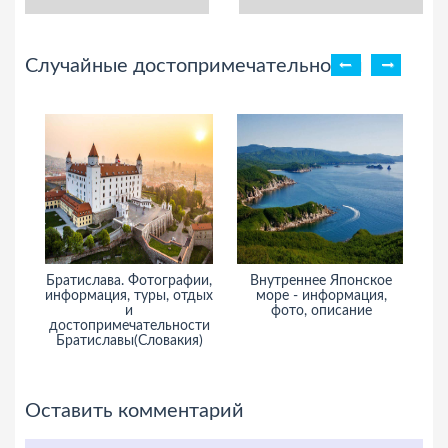
Случайные достопримечательности
фии,
Внутреннее Японское
Водопад Сан-Рафаэль -
тдых
море - информация,
информация, фото,
фото, описание
описание, туры
сти
я)
Оставить комментарий