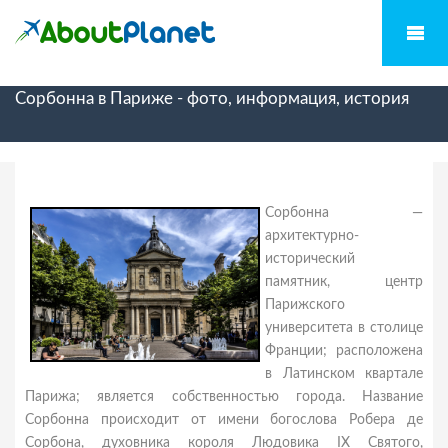
Сорбонна в Париже - фото, информация, история
Сорбонна —
архитектурно-
исторический
памятник, центр
Парижского
университета в столице
Франции; расположена
в Латинском квартале
Парижа; является собственностью города. Название
Сорбонна происходит от имени богослова Робера де
Сорбона, духовника короля Людовика IX Святого,