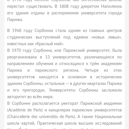
В 1790 году коллеж Сорбонна, как богословская школа,
перестал существовать. В 1808 году декретом Наполеона
его здания отданы в распоряжение университета города
Парижа.
В 1968 году Сорбонна стала одним из главных центров
студенческих выступлений под идеями «новых левых»,
известных как «Красный май».
В 1970 году Сорбонна, или Парижский университет, была
реорганизована в 13 университетов, различающихся по
направлениям обучения и относящихся к трём академиям
Парижа и парижского региона. Четыре из этих
университетов находятся в основном в исторических
зданиях Сорбонны, остальные — в других кварталах Парижа
и его пригородах. Университеты Сорбонны заслужили
авторитет во всём мире.
В Сорбонне располагается ректорат Парижской академии
(Académie de Paris) и канцелярия парижских университетов
(Chancellerie des universités de Paris). А также Национальная
школа хартий, Практическая школа высших исследований