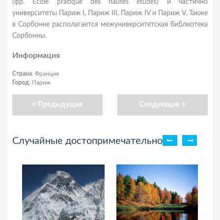
(фр. École pratique des hautes études) и частично
университеты Париж I, Париж III, Париж IV и Париж V. Также
в Сорбонне располагается межуниверситетская библиотека
Сорбонны.
Информация
Страна
: Франция
Город
: Париж
Предыдущая
Следующая
Случайные достопримечательности