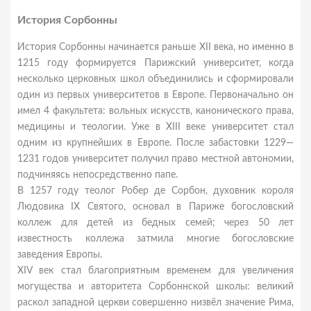
История Сорбонны
История Сорбонны начинается раньше XII века, но именно в
1215 году формируется Парижский университет, когда
несколько церковных школ объединились и сформировали
один из первых университетов в Европе. Первоначально он
имел 4 факультета: вольных искусств, канонического права,
медицины и теологии. Уже в XIII веке университет стал
одним из крупнейших в Европе. После забастовки 1229—
1231 годов университет получил право местной автономии,
подчиняясь непосредственно папе.
В 1257 году теолог Робер де Сорбон, духовник короля
Людовика IX Святого, основал в Париже богословский
коллеж для детей из бедных семей; через 50 лет
известность коллежа затмила многие богословские
заведения Европы.
XIV век стал благоприятным временем для увеличения
могущества и авторитета Сорбоннской школы: великий
раскол западной церкви совершенно низвёл значение Рима,