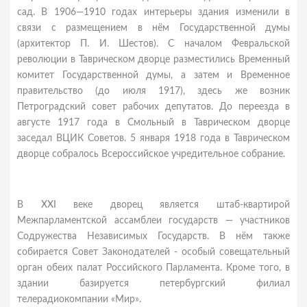
сад. В 1906—1910 годах интерьеры здания изменили в
связи с размещением в нём Государственной думы
(архитектор П. И. Шестов). С началом Февральской
революции в Таврическом дворце разместились Временный
комитет Государственной думы, а затем и Временное
правительство (до июля 1917), здесь же возник
Петроградский совет рабочих депутатов. До переезда в
августе 1917 года в Смольный в Таврическом дворце
заседал ВЦИК Советов. 5 января 1918 года в Таврическом
дворце собралось Всероссийское учредительное собрание.
В XXI веке дворец является штаб-квартирой
Межпарламентской ассамблеи государств — участников
Содружества Независимых Государств. В нём также
собирается Совет Законодателей - особый совещательный
орган обеих палат Российского Парламента. Кроме того, в
здании базируется петербургский филиал
телерадиокомпании «Мир».