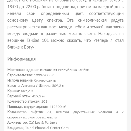
делает его похожим на огромную свечу, а каждый вечер с
18:00 до 22:00 работает подсветка, причем на каждый день
недели свой определенный цвет, соответствующий
основному цвету спектра. Эта символическая радуга
рассматривается как мост между небом и землей, как звено
между людьми в различных местах света. Находясь на
вершине Тайбэя 101 можно сказать, что «теперь я стал
ближе к Богу».
Информация
Местонахождение
: Китайская Республика Тайбэй
Строительство
: 1999-2003 г
Использование
: бизнес-центр
Высота, Антенна / Шпиль
: 509,2 м
Крыша
: 449,2 м
Верхний этаж
: 439,2 м
Количество этажей
: 101
Площадь внутри здания
: 412500 м²
Количество лифтов
: 61, включая двухэтажные челноки и 2
скоростных смотровых лифта
Архитектор
: C.Y. Lee & Partners
Владелец
: Taipei Financial Center Corp