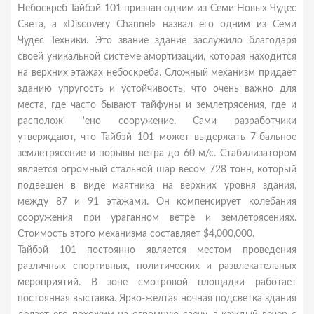
Небоскреб Тайбэй 101 признан одним из Семи Новых Чудес
Света, а «Discovery Channel» назвал его одним из Семи
Чудес Техники. Это звание здание заслужило благодаря
своей уникальной системе амортизации, которая находится
на верхних этажах небоскреба. Сложный механизм придает
зданию упругость и устойчивость, что очень важно для
места, где часто бывают тайфуны и землетрясения, где и
располож' 'ено сооружение. Сами разработчики
утверждают, что Тайбэй 101 может выдержать 7-бальное
землетрясение и порывы ветра до 60 м/с. Стабилизатором
является огромный стальной шар весом 728 тонн, который
подвешен в виде маятника на верхних уровня здания,
между 87 и 91 этажами. Он компенсирует колебания
сооружения при ураганном ветре и землетрясениях.
Стоимость этого механизма составляет $4,000,000.
Тайбэй 101 постоянно является местом проведения
различных спортивных, политических и развлекательных
мероприятий. В зоне смотровой площадки работает
постоянная выставка. Ярко-желтая ночная подсветка здания