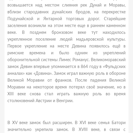
возвышается над местом слияния рек Дунай и Моравы,
вблизи стародавних дунайских бродов, на перекрестке
Подунайской и Янтарной торговых дорог. Старейшие
заселения возникли на этом месте еще в раннем каменном
веке. В позднем бронзовом веке тут находилось
укрепленное поселение людей мадьяровской культуры.
Первое укрепление на месте Девина появилось ещё в
римские времена и было одним из укреплений
оборонительной системы Лимес Романус. Великоморавский
замок Девин впервые упоминается в 864 году в «Фульдских
анналах» как «Довина». Замок играл важную роль в обороне
Великой Моравии от франков. После падения Великой
Моравии на некоторое время потерял своё значение, но в
XIII веке снова стал играть важную роль во время
столкновений Австрии и Венгрии.
В XV веке замок был расширен. В XVI веке семья Батори
значительно укрепила замок. В XVIII веке, в связи с