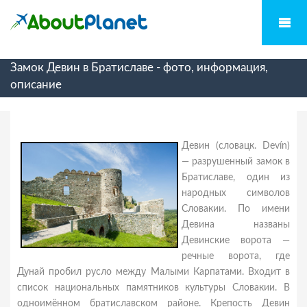
Замок Девин в Братиславе - фото, информация,
описание
Девин (словацк. Devín)
— разрушенный замок в
Братиславе, один из
народных символов
Словакии. По имени
Девина названы
Девинские ворота —
речные ворота, где
Дунай пробил русло между Малыми Карпатами. Входит в
список национальных памятников культуры Словакии. В
одноимённом братиславском районе. Крепость Девин