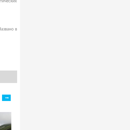
ктических
Названо в