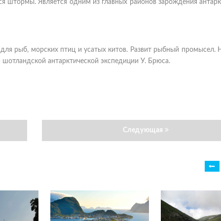
ся штормы. Является одним из главных районов зарождения антар
для рыб, морских птиц и усатых китов. Развит рыбный промысел. 
» шотландской антарктической экспедиции У. Брюса.
Следующая