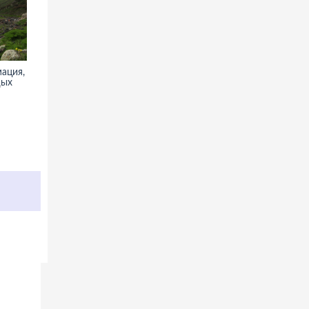
ация, фото,
Шалаховское водохранилище
дых
- фото, информация, описание