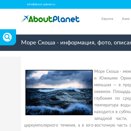
info@about-planet.ru
Европа
Азия
Море Скоша - информация, фото, описа
Море Скоша - меж
и Южными Оркней
меньшая — в пред
океаном. Площадь
глубоким по сре
температура воды
находится в субп
западной части
циркумполярного течения, а в юго-восточную часть