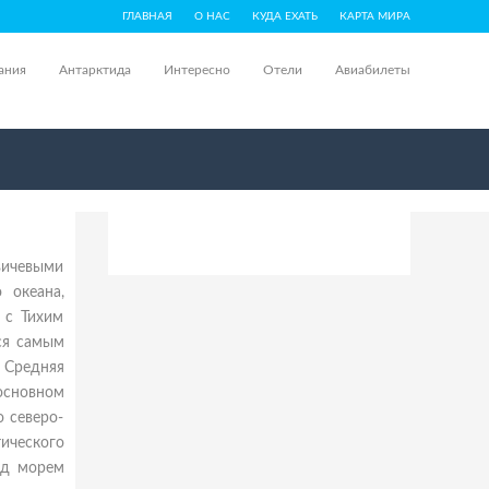
ГЛАВНАЯ
О НАС
КУДА ЕХАТЬ
КАРТА МИРА
ания
Антарктида
Интересно
Отели
Авиабилеты
вичевыми
 океана,
 с Тихим
ся самым
 Средняя
основном
 северо-
ческого
ад морем