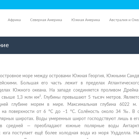
Африка
Северная Америка
Южная Америка
Австралия и Оке
ние
островное море между островами Южная Георгия, Южными Санд
скими. Большая его часть лежит в пределах Атлантического
елах Южного океана. На западе соединяется проливом Дрейка
 свыше 1,3 млн км². Глубины превышают 5 тысяч метров. Являет
дней глубине морем в мире. Максимальная глубина 6022 м.
 на поверхности от 6 °C до −1 °C. Солёность около 34 ‰. В 
олярных широтах. Воды умеренных широт господствуют лишь в его
, в средней — преобладают южные полярные воды Антаркти
 с юга поступает ещё более холодная вода из моря Уэдделла. Н