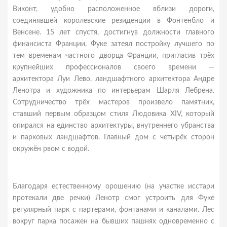
Виконт, удобно расположенное вблизи дороги,
соединявшей королевские резиденции в Фонтенбло и
Венсене. 15 лет спустя, достигнув должности главного
финансиста Франции, Фуке затеял постройку лучшего по
тем временам частного дворца Франции, пригласив трёх
крупнейших профессионалов своего времени —
архитектора Луи Лево, ландшафтного архитектора Андре
Ленотра и художника по интерьерам Шарля Лебрена.
Сотрудничество трёх мастеров произвело памятник,
ставший первым образцом стиля Людовика XIV, который
опирался на единство архитектуры, внутреннего убранства
и парковых ландшафтов. Главный дом с четырёх сторон
окружён рвом с водой.
Благодаря естественному орошению (на участке исстари
протекали две речки) Ленотр смог устроить для Фуке
регулярный парк с партерами, фонтанами и каналами. Лес
вокруг парка посажен на бывших пашнях одновременно с