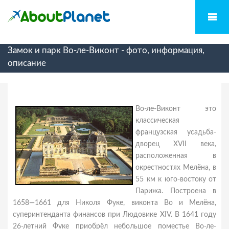
Замок и парк Во-ле-Виконт - фото, информация,
описание
Во-ле-Виконт это
классическая
французская усадьба-
дворец XVII века,
расположенная в
окрестностях Мелёна, в
55 км к юго-востоку от
Парижа. Построена в
1658—1661 для Николя Фуке, виконта Во и Мелёна,
суперинтенданта финансов при Людовике XIV. В 1641 году
26-летний Фуке приобрёл небольшое поместье Во-ле-