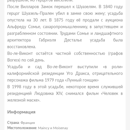
разрушили, но герцогов выселили.
После Вилларов Замок перешел к Шуазелям. В 1840 году
герцог Шуазель-Прален убил в замке свою жену; усадьба
опустела на 30 лет. В 1875 году её продали с аукциона
Альфреду Сомье, сахаропромышленнику, в запустевшем и
разграбленном состоянии. Трудами Сомье и ландшафтного
архитектора Габриэля Десталье усадьба была
восстановлена.
Во-ле-Виконт остаётся частной собственностью (графов
Вогюэ) по сей день.
Усадьба и сад Во-ле-Виконт выступили «в роли»
калифорнийской резиденции Уго Дракса, отрицательного
персонажа фильма 1979 года «Лунный гонщик»
В 1998 году в этой усадьбе, некоторое время служившей
резиденцией Людовика XIV, снимался фильм «Человек в
железной маске».
Информация
Страна
: Франция
Местоположение
: Maincy и Moisenay