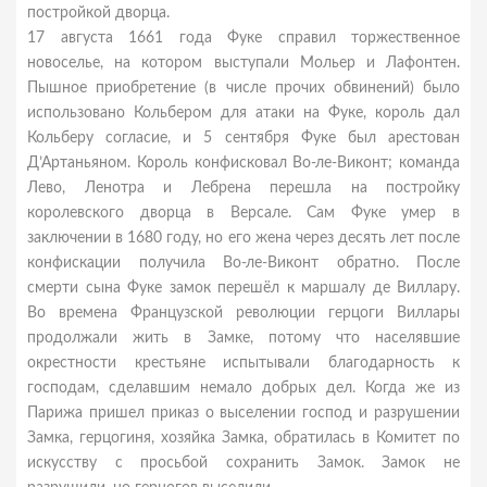
постройкой дворца.
17 августа 1661 года Фуке справил торжественное
новоселье, на котором выступали Мольер и Лафонтен.
Пышное приобретение (в числе прочих обвинений) было
использовано Кольбером для атаки на Фуке, король дал
Кольберу согласие, и 5 сентября Фуке был арестован
Д’Артаньяном. Король конфисковал Во-ле-Виконт; команда
Лево, Ленотра и Лебрена перешла на постройку
королевского дворца в Версале. Сам Фуке умер в
заключении в 1680 году, но его жена через десять лет после
конфискации получила Во-ле-Виконт обратно. После
смерти сына Фуке замок перешёл к маршалу де Виллару.
Во времена Французской революции герцоги Виллары
продолжали жить в Замке, потому что населявшие
окрестности крестьяне испытывали благодарность к
господам, сделавшим немало добрых дел. Когда же из
Парижа пришел приказ о выселении господ и разрушении
Замка, герцогиня, хозяйка Замка, обратилась в Комитет по
искусству с просьбой сохранить Замок. Замок не