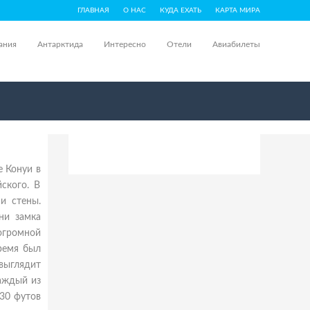
ГЛАВНАЯ
О НАС
КУДА ЕХАТЬ
КАРТА МИРА
ания
Антарктида
Интересно
Отели
Авиабилеты
е Конуи в
ского. В
 и стены.
ни замка
огромной
ремя был
выглядит
каждый из
-30 футов