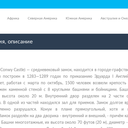
Африка
Северная Америка
Южная Америка
Австралия и Оке
ия, описание
 Conwy Castle) — средневековый замок, находится в городе-графств
л построен в 1283—1289 годах по приказанию Эдуарда I Англий
ет, работая с марта по октябрь, 1500 человек возвели крепость
жен каменной стеной с 8 круглыми башнями и бойницами. Баш
х высота около 20 м. Внутренний двор разделен на 2 части 
. В одной из частей находился зал для приемов. Замок долгое в
енно разрушался. Конуи в плане прямоугольный, хотя и 
Замок разделён на два дворика - внутренний и внешний, - причём 
 Башни многоэтажные, их высота около 70 футов (20 м), диаметр 