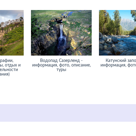
рафии,
Водопад Сазерленд -
Катунский запо
ы, отдых и
информация, фото, описание,
информация, фото
ельности
туры
ания)