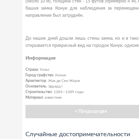
(около 10 м), толщина стен - 15 футов (примерно 4 м). 
башня замка Конуи для наблюдения за перемещение
направлении был затруднён.
До наших дней дошли лишь стены замка, но и в тако
открывается прекрасный вид на городок Конуи, однои
Информация
Страна
: Уэльс
Город-графство
: Конуи
Архитектор
: Жак де Сен-Жорж
Основатель
: Эдуард I
Строительство
: 1283—1289 годы
Материал
: известняк
Предыдущая
Случайные достопримечательности