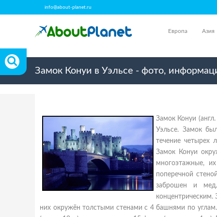
info@about-planet.ru
Европа
Азия
Замок Конуи в Уэльсе - фото, информац
Замок Конуи (англ.
Уэльсе. Замок бы
течение четырех л
Замок Конуи окру
многоэтажные, и
поперечной стеной
заброшен и медл
концентрическим. 
них окружён толстыми стенами с 4 башнями по углам.