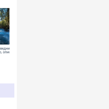
ведник -
Старый мост Мостар - фото,
, описание
информация, описание