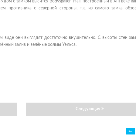
Рядом с замком высится Bodysgallen Hall, построенный в XIII веке ка
м противника с северной стороны, т.к. из самого замка обзо
м виде они выглядят достаточно внушительно. С высоты стен зам
мённый залив и зелёные холмы Уэльса.
Следующая