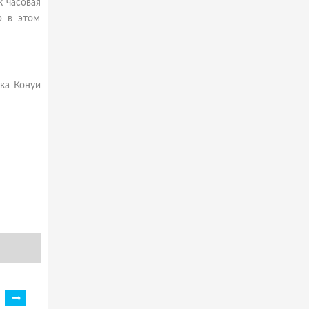
к часовая
р в этом
ка Конуи