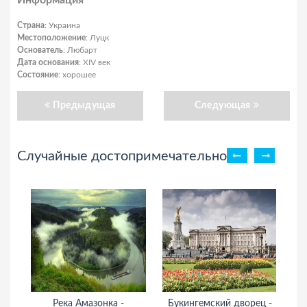
Информация
Страна
: Украина
Местоположение
: Луцк
Основатель
: Любарт
Дата основания
: XIV век
Состояние
: хорошее
Предыдущая
Следующая
Случайные достопримечательности
Река Амазонка -
Букингемский дворец -
Эм