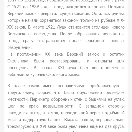
1917 по 1920) Луцк неоднократно переходил из рук в руки.
С 1921 по 1939 годы город находился в составе Польши.
Верхний замок прекратил существование. Остались руины,
которые начали охраняться законом только на рубеже XIX-
XX веков. В марте 1921 Луцк становится столицей нового
Волынского воеводства. После образования воеводства
город сразу отстраивается после серьёзных военных
разрушений.
На протяжении XX века Верхний замок и остатки
Окольника были реставрированы и открыты для
посещения. В начале XXI века был восстановлен и
небольшой кусочек Окольного замка.
В плане замок имеет неправильную, приближенную к
треугольнику, форму, что было обусловлено рельефом
местности. Периметр оборонных стен, с башнями на углах,
шел по краю возвышенности. С западной стороны
находился въезд в замок, проходивший через подъёмный
мост и надвратную башню. Высота башни, первоначально
трёхъярусной, в XVI веке была увеличена ещё на два яруса,