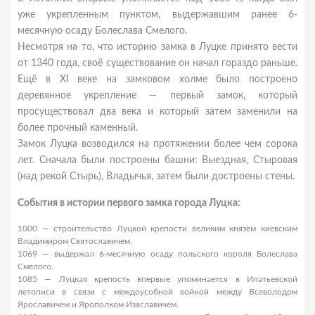
уже укрепленным пунктом, выдержавшим ранее 6-
месячную осаду Болеслава Смелого.
Несмотря на то, что историю замка в Луцке принято вести
от 1340 года, своё существование он начал гораздо раньше.
Ещё в XI веке на замковом холме было построено
деревянное укрепление — первый замок, который
просуществовал два века и который затем заменили на
более прочный каменный.
Замок Луцка возводился на протяжении более чем сорока
лет. Сначала были построены башни: Выездная, Стыровая
(над рекой Стырь), Владычья, затем были достроены стены.
События в истории первого замка города Луцка:
1000 — строительство Луцкой крепости великим князем киевским
Владимиром Святославичем.
1069 — выдержал 6-месячную осаду польского короля Болеслава
Смелого.
1085 — Луцкая крепость впервые упоминается в Ипатьевской
летописи в связи с междоусобной войной между Всеволодом
Ярославичем и Ярополком Изяславичем.