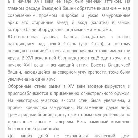
а в начале XVII века её верх был увенчан аттиком. На
главном фасаде Въездной башни обратите внимание — над
современным проёмом широкая и узкая замурованные
арки: это старинные въезд и вход (калитка) в замок,
которые были оборудованы подъёмными мостами.
Юго-восточная угловая башня, квадратная в плане,
находящаяся над рекой Стырь (укр. Стыр), и поэтому
носящая название Стыровая, первоначально тоже имела три
яруса. В XVI веке к ней был надстроен ещё один ярус, а в
начале XVII века — венчающий аттик. Высота Владычьей
башни, находящейся на северном углу крепости, тоже была
увеличена на один ярус.
Оборонные стены замка в XV веке модернизируются и
приспосабливаются к применению огнестрельного оружия.
На некоторых участках высота стен была увеличена, а
проёмы кренеляжа замурованы. Их заменили двумя либо
тремя рядами бойниц, доступ к которым осуществлялся по
деревянным крытым галереям. Весь замковый комплекс
был выстроен из кирпича.
До наших дней не сохранился княжеский дом,