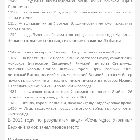
1149 — неудачная шестинедельная осада Луцка войском Юрия
Долгорукого
1150 — галицкий князь Владимир Володаревич не смог захватить
город и замок
1155 — галицкий князь Ярослав Владимирович не смог захватить
город и замок
1255 — осада Луческа войсками золотоордынского воеводы Куремсы
Знаменательные события, связанные с замком Любарта:
1349 — польский король Казимир III безуспешно осаждает Луцк
1429 — на протяжении 7 недель в замке состоялся съезд европейских
монархов (император Священной Римской империи Сигизмунд,
польский король Ягайло, датский король Эрик, великий князь
литовский Витовт, великий князь московский Василий II, гроссмейстер
прусский, папский легат, послы от византийского императора Иоанна
Палеолога, крымский хан и волошский воевода)
1431 — неудачная осада польской армией во главе с Ягайло, 26
августа подписан мир между Польшей и ВКЛ
1432 — Ягайло, король польский, даровал Луцку магдебургское право
1436 — Луцк выдерживает осаду литовских войск великого князя
Сигизмунда
В 2011 году по результатам акции «Семь чудес Украины»
Верхний замок занял первое место