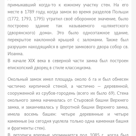
примыкавший когда-то к южному участку стен. На его
месте в 1789 году, когда замок во время разделов Польши
(1772, 1793, 1795) утратил своё оборонное значение, было
построено здание так называемого «шляхетского
(дворянского) дома». Это было одноэтажное здание,
перекрытое наклонной крышей с заломами. Также был
разрушен находящийся в центре замкового двора собор св.
Иоанна.
В начале XIX века в северной части замка был построен
епископский дворец в стиле классицизма.
Окольный замок имел площадь около 6 га и был обнесен
частично кирпичной стеной, а частично — деревянной,
сооруженной из срубов-городень (всего их было 69). Стена
окольного замка начиналась от Стыровой башни Верхнего
замка, и заканчивалась у Воротной башни Верхнего замка,
имела восемь башен: четыре деревянные и четыре
каменные (на сегодня уцелела только одна каменная башня
и фрагменты стен).
В летописи впервые упоминается под 1085 г., когда был