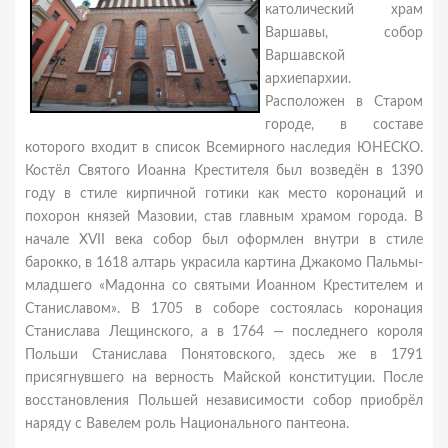
католический храм
Варшавы, собор
Варшавской
архиепархии.
Расположен в Старом
городе, в составе
которого входит в список Всемирного наследия ЮНЕСКО.
Костёл Святого Иоанна Крестителя был возведён в 1390
году в стиле кирпичной готики как место коронаций и
похорон князей Мазовии, став главным храмом города. В
начале XVII века собор был оформлен внутри в стиле
барокко, в 1618 алтарь украсила картина Джакомо Пальмы-
младшего «Мадонна со святыми Иоанном Крестителем и
Станиславом». В 1705 в соборе состоялась коронация
Станислава Лещинского, а в 1764 — последнего короля
Польши Станислава Понятовского, здесь же в 1791
присягнувшего на верность Майской конституции. После
восстановления Польшей независимости собор приобрёл
наряду с Вавелем роль Национального пантеона.