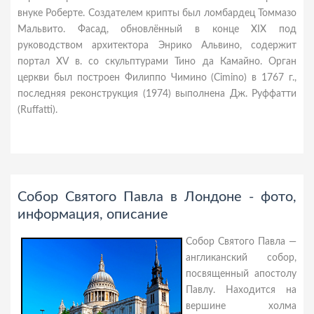
внуке Роберте. Создателем крипты был ломбардец Томмазо
Мальвито. Фасад, обновлённый в конце XIX под
руководством архитектора Энрико Альвино, содержит
портал XV в. со скульптурами Тино да Камайно. Орган
церкви был построен Филиппо Чимино (Cimino) в 1767 г.,
последняя реконструкция (1974) выполнена Дж. Руффатти
(Ruffatti).
Собор Святого Павла в Лондоне - фото,
информация, описание
Собор Святого Павла —
англиканский собор,
посвященный апостолу
Павлу. Находится на
вершине холма