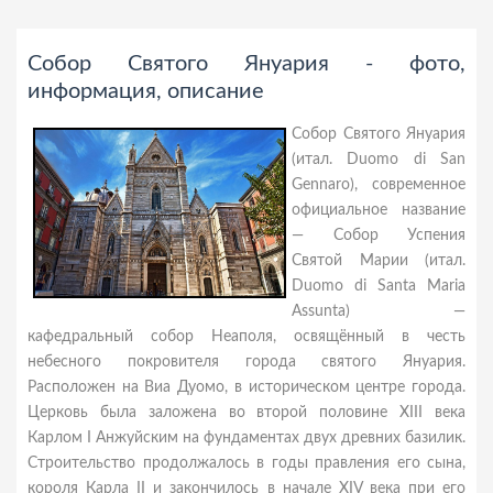
Собор Святого Януария - фото,
информация, описание
Собор Святого Януария
(итал. Duomo di San
Gennaro), современное
официальное название
— Собор Успения
Святой Марии (итал.
Duomo di Santa Maria
Assunta) —
кафедральный собор Неаполя, освящённый в честь
небесного покровителя города святого Януария.
Расположен на Виа Дуомо, в историческом центре города.
Церковь была заложена во второй половине XIII века
Карлом I Анжуйским на фундаментах двух древних базилик.
Строительство продолжалось в годы правления его сына,
короля Карла II и закончилось в начале XIV века при его