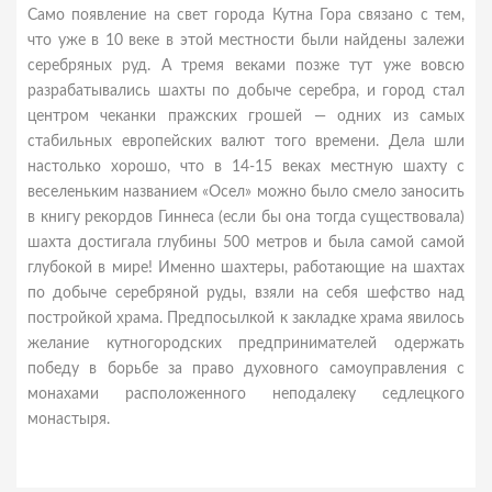
Само появление на свет города Кутна Гора связано с тем,
что уже в 10 веке в этой местности были найдены залежи
серебряных руд. А тремя веками позже тут уже вовсю
разрабатывались шахты по добыче серебра, и город стал
центром чеканки пражских грошей — одних из самых
стабильных европейских валют того времени. Дела шли
настолько хорошо, что в 14-15 веках местную шахту с
веселеньким названием «Осел» можно было смело заносить
в книгу рекордов Гиннеса (если бы она тогда существовала)
шахта достигала глубины 500 метров и была самой самой
глубокой в мире! Именно шахтеры, работающие на шахтах
по добыче серебряной руды, взяли на себя шефство над
постройкой храма. Предпосылкой к закладке храма явилось
желание кутногородских предпринимателей одержать
победу в борьбе за право духовного самоуправления с
монахами расположенного неподалеку седлецкого
монастыря.