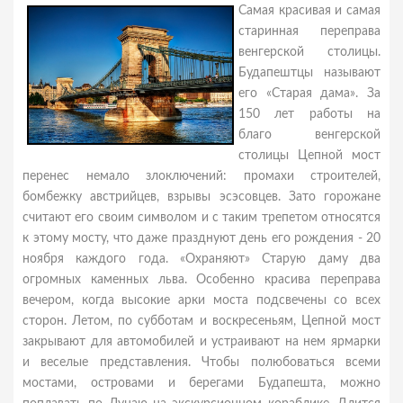
Cамая красивая и самая
старинная переправа
венгерской столицы.
Будапештцы называют
его «Старая дама». За
150 лет работы на
благо венгерской
столицы Цепной мост
перенес немало злоключений: промахи строителей,
бомбежку австрийцев, взрывы эсэсовцев. Зато горожане
считают его своим символом и с таким трепетом относятся
к этому мосту, что даже празднуют день его рождения - 20
ноября каждого года. «Охраняют» Старую даму два
огромных каменных льва. Особенно красива переправа
вечером, когда высокие арки моста подсвечены со всех
сторон. Летом, по субботам и воскресеньям, Цепной мост
закрывают для автомобилей и устраивают на нем ярмарки
и веселые представления. Чтобы полюбоваться всеми
мостами, островами и берегами Будапешта, можно