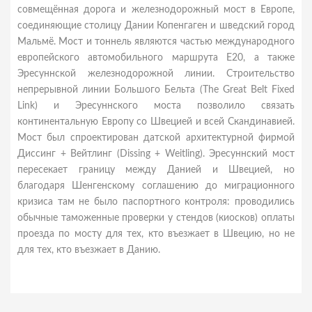
совмещённая дорога и железнодорожный мост в Европе,
соединяющие столицу Дании Копенгаген и шведский город
Мальмё. Мост и тоннель являются частью международного
европейского автомобильного маршрута E20, а также
Эресуннской железнодорожной линии. Строительство
непрерывной линии Большого Бельта (The Great Belt Fixed
Link) и Эресуннского моста позволило связать
континентальную Европу со Швецией и всей Скандинавией.
Мост был спроектирован датской архитектурной фирмой
Диссинг + Вейтлинг (Dissing + Weitling). Эресуннский мост
пересекает границу между Данией и Швецией, но
благодаря Шенгенскому соглашению до миграционного
кризиса там не было паспортного контроля: проводились
обычные таможенные проверки у стендов (киосков) оплаты
проезда по мосту для тех, кто въезжает в Швецию, но не
для тех, кто въезжает в Данию.