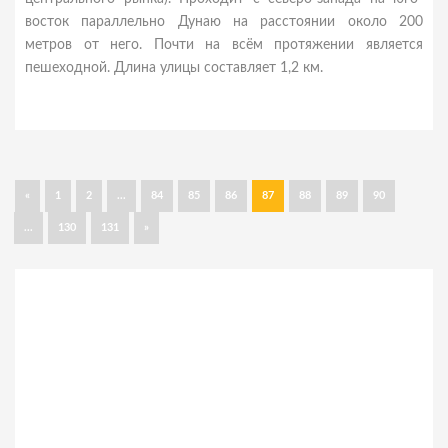
восток параллельно Дунаю на расстоянии около 200
метров от него. Почти на всём протяжении является
пешеходной. Длина улицы составляет 1,2 км.
«
1
2
...
84
85
86
87
88
89
90
...
130
131
»