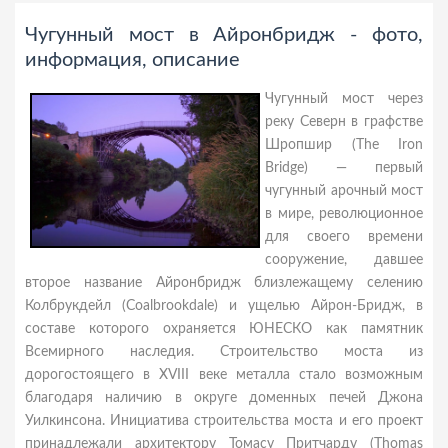
Чугунный мост в Айронбридж - фото,
информация, описание
Чугунный мост через
реку Северн в графстве
Шропшир (The Iron
Bridge) — первый
чугунный арочный мост
в мире, революционное
для своего времени
сооружение, давшее
второе название Айронбридж близлежащему селению
Колбрукдейл (Coalbrookdale) и ущелью Айрон-Бридж, в
составе которого охраняется ЮНЕСКО как памятник
Всемирного наследия. Строительство моста из
дорогостоящего в XVIII веке металла стало возможным
благодаря наличию в округе доменных печей Джона
Уилкинсона. Инициатива строительства моста и его проект
принадлежали архитектору Томасу Притчарду (Thomas