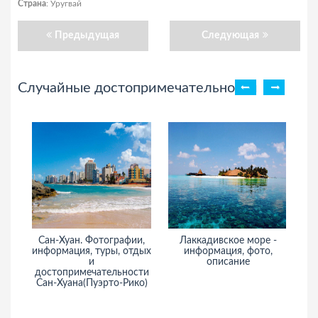
Страна
: Уругвай
Предыдущая
Следующая
Случайные достопримечательности
Сан-Хуан. Фотографии,
Лаккадивское море -
П
информация, туры, отдых
информация, фото,
и
описание
достопримечательности
Сан-Хуана(Пуэрто-Рико)