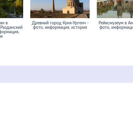
ян в
Древний город Куня-Ургенч -
Рейксмузеум в Ам
 Разданский
фото, информация, история
фото, информаци
нформация,
ие