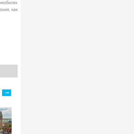
омобилях
ония, как