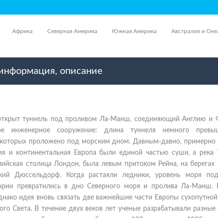
Африка
Северная Америка
Южная Америка
Австралия и Оке
 информация, описание
открыт туннель под проливом Ла-Манш, соединяющий Англию и 
ное инженерное сооружение: длина туннеля немного превы
з которых проложено под морским дном. Давным-давно, примерно 
ия и континентальная Европа были единой частью суши, а река Т
лийская столица Лондон, была левым притоком Рейна, на берегах
кий Дюссельдорф. Когда растаяли ледники, уровень моря под
рии превратились в дно Северного моря и пролива Ла-Манш. 
днако идея вновь связать две важнейшие части Европы сухопутно
го Света. В течение двух веков лет ученые разрабатывали разные