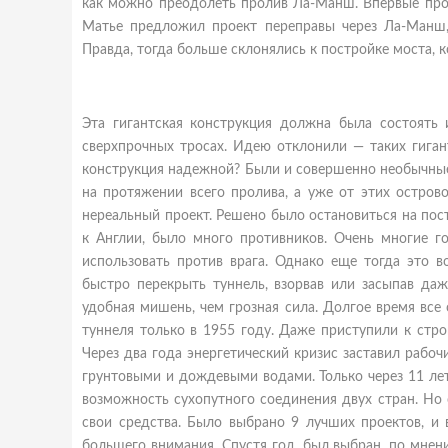
как можно преодолеть пролив Ла-Манш. Впервые прое
Матье предложил проект переправы через Ла-Манш,
Правда, тогда больше склонялись к постройке моста, 
Эта гигантская конструкция должна была состоять
сверхпрочных тросах. Идею отклонили — таких гиган
конструкция надежной? Были и совершенно необычные
на протяжении всего пролива, а уже от этих остро
нереальный проект. Решено было остановиться на пос
к Англии, было много противников. Очень многие г
использовать против врага. Однако еще тогда это в
быстро перекрыть туннель, взорвав или засыпав даж
удобная мишень, чем грозная сила. Долгое время все 
туннеля только в 1955 году. Даже приступили к стро
Через два года энергетический кризис заставил рабо
грунтовыми и дождевыми водами. Только через 11 лет
возможность сухопутного соединения двух стран. Но
свои средства. Было выбрано 9 лучших проектов, и 
большего внимания. Спустя год, был выбран, по мне