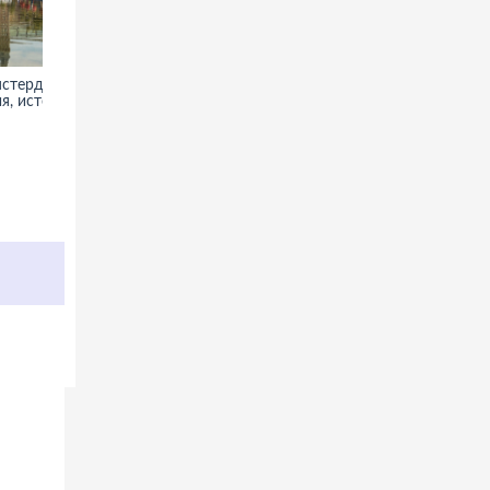
стердаме -
Охотный Ряд в Москве - фото,
я, история
информация, история