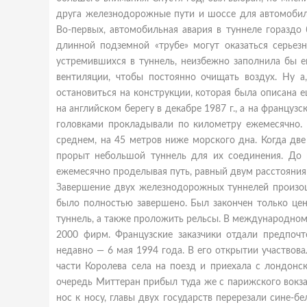
друга железнодорожные пути и шоссе для автомобил
Во-первых, автомобильная авария в туннеле гораздо 
длинной подземной «трубе» могут оказаться серьез
устремившихся в туннель, неизбежно заполнила бы е
вентиляции, чтобы постоянно очищать воздух. Ну а,
остановиться на конструкции, которая была описана е
на английском берегу в декабре 1987 г., а на фран
головками прокладывали по километру ежемесячно. В
среднем, на 45 метров ниже морского дна. Когда дв
прорыт небольшой туннель для их соединения. До 
ежемесячно проделывая путь, равный двум расстояниям
Завершение двух железнодорожных туннелей произошл
было полностью завершено. Был закончен только це
туннель, а также проложить рельсы. В международном 
2000 фирм. Французские заказчики отдали предпоч
недавно — 6 мая 1994 года. В его открытии участвова
части Королева села на поезд и приехала с лондонс
очередь Миттеран прибыл туда же с парижского вокза
нос к носу, главы двух государств перерезали сине-б