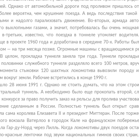
ей. Однако от автомобильной дороги под проливом пришлось отк
более вероятна, чем крушение поезда. А ведь последствия такой
ными и надолго парализовать движение. Во-вторых, армада авто
го выхлопными газами, а значит, потребовалась бы очень мощная
 в-третьих, известно, что поездка в тоннеле утомляет водителя
ще в проекте 1960 года и доработана в середине 70-х. Работы бы
цузском — на три месяца позже. Огромные машины с вращающимися 
 целом, прокладка туннеля заняла три года. Туннели прокладыв
е половинки служебного туннеля разделяло всего 100 метров, вру
момента стыковки 120 шахтных локомотива вывозили породу из
 вокруг земли. Рабочие встретились в конце 1990 г.
о 28 июня 1991 г. Однако не стоить думать, что на этом строи
нтральный туннель. А необходимо было еще прокопать второй, с
конкурсе за право получить заказ на рельсы для пролива участвов
тение сделанным в России. Полностью туннель был открыт срав
ла сама королева Елизавета II и президент Миттеран. После торж
кого вокзала Ватерлоо в городок Кале на французском побережье
ла Гар-ду-Норд через Лилль. Когда локомотивы двух поездов ост
ело-красные ленточки под звуки национальных гимнов своих стран