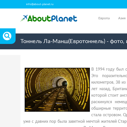
info@about-planet.ru
Европа
Азия
Тоннель Ла-Манш(Евротоннель) - фото,
В 1994 году был 
Это поразитель
километров, 38 и
лет назад, Британ
которой стоит анг
раскинулся немец
обширные террито
стала островом. О
уже с давних пор была заветной мечтой жителей Старо