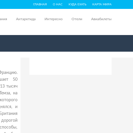
ГЛАВНАЯ
О НАС
КУДА ЕХАТЬ
КАРТА МИРА
ания
Антарктида
Интересно
Отели
Авиабилеты
Францию.
шает 50
13 тысяч
емза, на
 которого
нялся, и
Британия
й дорогой
 способы,