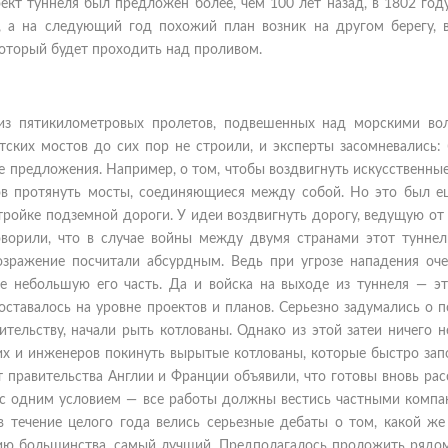
кт туннеля был предложен более, чем 100 лет назад, в 1802 году
 а на следующий год похожий план возник на другом берегу, в
который будет проходить над проливом.
 из пятикилометровых пролетов, подвешенных над морскими во
тских мостов до сих пор не строили, и эксперты засомневались: 
 предложения. Например, о том, чтобы воздвигнуть искусственные
вов протянуть мосты, соединяющиеся между собой. Но это был е
тройке подземной дороги. У идеи воздвигнуть дорогу, ведущую о
оворили, что в случае войны между двумя странами этот тунне
озражение посчитали абсурдным. Ведь при угрозе нападения оче
е небольшую его часть. Да и войска на выходе из туннеля — эт
оставалось на уровне проектов и планов. Серьезно задумались о 
ительству, начали рыть котлованы. Однако из этой затеи ничего 
чих и инженеров покинуть вырытые котлованы, которые быстро за
 правительства Англии и Франции объявили, что готовы вновь ра
 с одним условием — все работы должны вестись частными компа
в течение целого года велись серьезные дебаты о том, какой же
нию большинства, самый лучший. Предполагалось проложить рядом