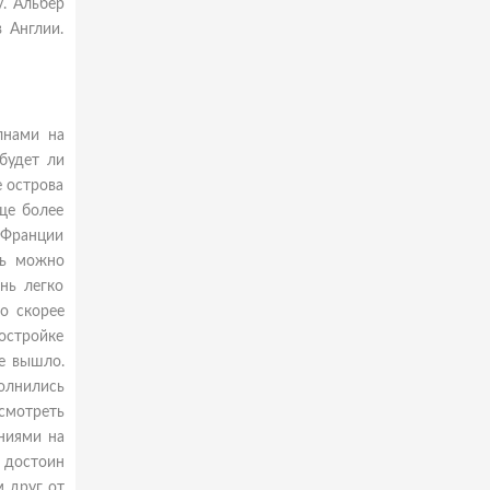
. Альбер
 Англии.
лнами на
будет ли
 острова
ще более
т Франции
ль можно
нь легко
о скорее
постройке
не вышло.
полнились
ссмотреть
ниями на
 достоин
 друг от