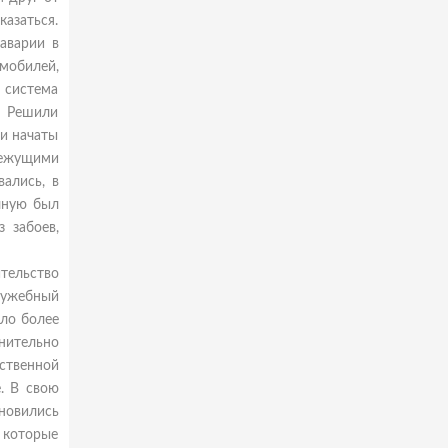
азаться.
 аварии в
мобилей,
 система
. Решили
ли начаты
режущими
ались, в
чную был
 забоев,
тельство
лужебный
ало более
нительно
ественной
. В свою
ановились
, которые