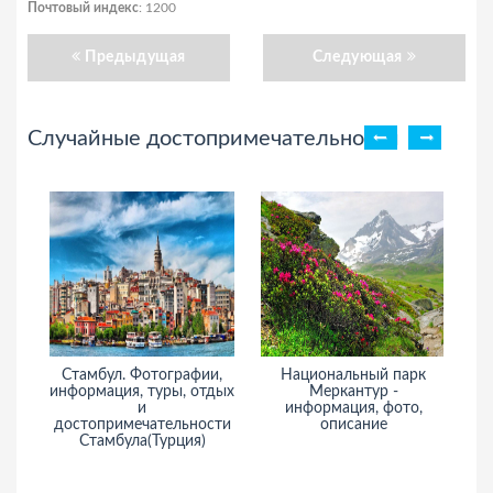
Почтовый индекс
: 1200
Предыдущая
Следующая
Случайные достопримечательности
Стамбул. Фотографии,
Национальный парк
М
информация, туры, отдых
Меркантур -
ин
и
информация, фото,
достопримечательности
описание
Стамбула(Турция)