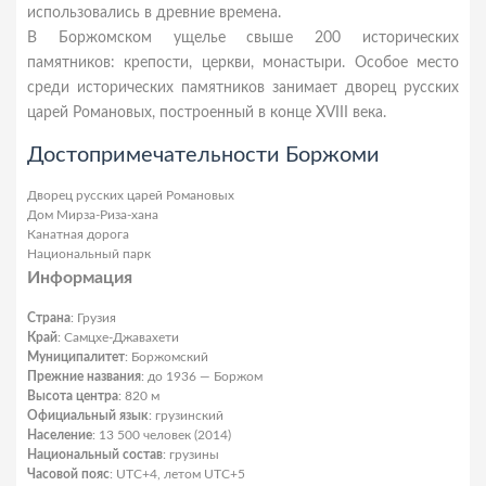
использовались в древние времена.
В Боржомском ущелье свыше 200 исторических
памятников: крепости, церкви, монастыри. Особое место
среди исторических памятников занимает дворец русских
царей Романовых, построенный в конце XVIII века.
Достопримечательности Боржоми
Дворец русских царей Романовых
Дом Мирза-Риза-хана
Канатная дорога
Национальный парк
Информация
Страна
: Грузия
Край
: Самцхе-Джавахети
Муниципалитет
: Боржомский
Прежние названия
: до 1936 — Боржом
Высота центра
: 820 м
Официальный язык
: грузинский
Население
: 13 500 человек (2014)
Национальный состав
: грузины
Часовой пояс
: UTC+4, летом UTC+5