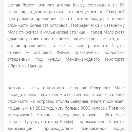
состав более крупного атолла Каафу, состоящего из 89
островов, административно относящегося к Северной
Центральной провинции (в этот атолл входит в общей
сложности более ста островов). Географически к Северному
Мале относится и мальдивская столица — город Мале (хотя
административно она и прилегающие острова не входят в
состав провинции), а также главный транспортный узел
страны — островок Хулуле, практически полностью
отведенный под нужды Международного аэропорта
Ибрагима Насира.
Большая часть обитаемых островов Северного Мале
сосредоточена в его южном и восточном регионах, в общей
сложности на островах атолла Северный Мале проживает,
по данным на 2012 год, чуть больше 8000 человек. Помимо
мальдивской столицы, здесь расположены обитаемые
острова Тулусду (столица Каафу) — промышленный центр,
занимающийся производством газированной воды,