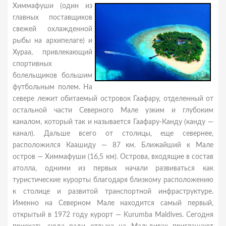
Химмафуши (один из
главных поставщиков
свежей охлажденной
рыбы на архипелаге) и
Хураа, привлекающий
спортивных
болельщиков большим
футбольным полем. На
севере лежит обитаемый островок Гаафару, отделенный от
остальной части Северного Мале узким и глубоким
каналом, который так и называется Гаафару-Канду (канду —
канал). Дальше всего от столицы, еще севернее,
расположился Каашиду — 87 км. Ближайший к Мале
остров — Химмафуши (16,5 км). Острова, входящие в состав
атолла, одними из первых начали развиваться как
туристические курорты благодаря близкому расположению
к столице и развитой транспортной инфраструктуре.
Именно на Северном Мале находится самый первый,
открытый в 1972 году курорт — Kurumba Maldives. Сегодня