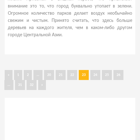
внимание это то, что город буквально утопает в зелени.
Огромное количество парков делает воздух необычайно
свежим и чистым. Принято считать, что здесь больше
деревьев на каждого жителя, чем в каком-либо другом
городе Центральной Азии.
«
1
2
...
20
21
22
23
24
25
26
...
31
32
»