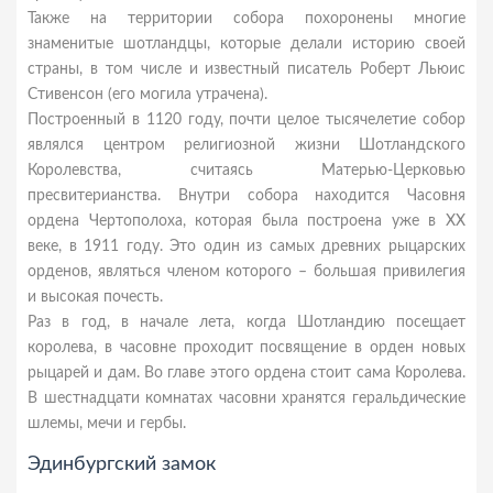
Также на территории собора похоронены многие
знаменитые шотландцы, которые делали историю своей
страны, в том числе и известный писатель Роберт Льюис
Стивенсон (его могила утрачена).
Построенный в 1120 году, почти целое тысячелетие собор
являлся центром религиозной жизни Шотландского
Королевства, считаясь Матерью-Церковью
пресвитерианства. Внутри собора находится Часовня
ордена Чертополоха, которая была построена уже в ХХ
веке, в 1911 году. Это один из самых древних рыцарских
орденов, являться членом которого – большая привилегия
и высокая почесть.
Раз в год, в начале лета, когда Шотландию посещает
королева, в часовне проходит посвящение в орден новых
рыцарей и дам. Во главе этого ордена стоит сама Королева.
В шестнадцати комнатах часовни хранятся геральдические
шлемы, мечи и гербы.
Эдинбургский замок