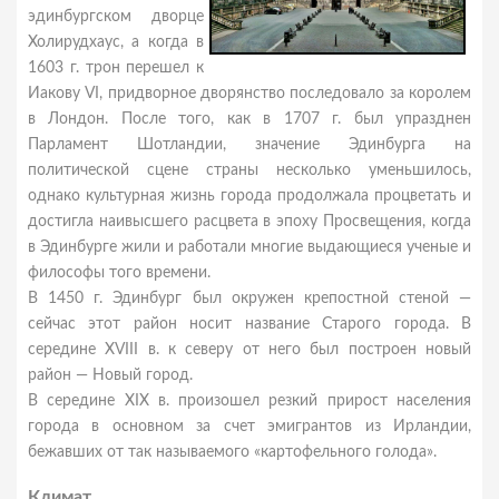
эдинбургском дворце
Холирудхаус, а когда в
1603 г. трон перешел к
Иакову VI, придворное дворянство последовало за королем
в Лондон. После того, как в 1707 г. был упразднен
Парламент Шотландии, значение Эдинбурга на
политической сцене страны несколько уменьшилось,
однако культурная жизнь города продолжала процветать и
достигла наивысшего расцвета в эпоху Просвещения, когда
в Эдинбурге жили и работали многие выдающиеся ученые и
философы того времени.
В 1450 г. Эдинбург был окружен крепостной стеной —
сейчас этот район носит название Старого города. В
середине XVIII в. к северу от него был построен новый
район — Новый город.
В середине XIX в. произошел резкий прирост населения
города в основном за счет эмигрантов из Ирландии,
бежавших от так называемого «картофельного голода».
Климат