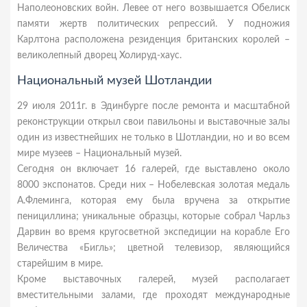
Наполеоновских войн. Левее от него возвышается Обелиск
памяти жертв политических репрессий. У подножия
Карлтона расположена резиденция британских королей –
великолепный дворец Холируд-хаус.
Национальный музей Шотландии
29 июля 2011г. в Эдинбурге после ремонта и масштабной
реконструкции открыл свои павильоны и выставочные залы
один из известнейших не только в Шотландии, но и во всем
мире музеев – Национальный музей.
Сегодня он включает 16 галерей, где выставлено около
8000 экспонатов. Среди них – Нобелевская золотая медаль
А.Флеминга, которая ему была вручена за открытие
пенициллина; уникальные образцы, которые собрал Чарльз
Дарвин во время кругосветной экспедиции на корабле Его
Величества «Бигль»; цветной телевизор, являющийся
старейшим в мире.
Кроме выставочных галерей, музей располагает
вместительными залами, где проходят международные