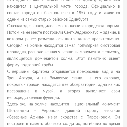
Это один из многочисленных холмов Эдинбурга, который
находится в центральной части города. Официально в
состав города он был включен в 1859 году и является
одним из самых старых районов Эдинбурга.
Сначала здесь находилось место казни и городская тюрьма.
Потом на ее месте построили Сент-Эндрюс-хаус – здание, в
котором ранее размещалось шотландское правительство.
Сегодня на холме находится самая популярная смотровая
площадка, расположенная у вершины монумента Нельсону,
являющегося доминантой холма. Этот памятник имеет
форму подзорной трубы.
С вершины Карлтона открывается прекрасный вид и на
Трон Артура, и на Замковую скалу. На его склонах,
покрытых травой, находятся две обсерватории: одна из них
превращена в музей, а вторая выполняет свои
непосредственные функции.
Здесь же, на холме, находится Национальный монумент
Шотландии – Акрополь, давший городу название
«Северные Афины» из-за сходства с Парфеноном. Он
построен в память обо всех солдатах, погибших во время