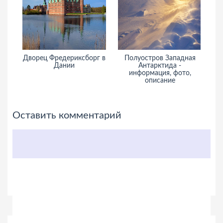
рг в
Полуостров Западная
Полуостров Лабрадор -
Б
Антарктида -
информация, фото, туры,
информация, фото,
путешествие
описание
Оставить комментарий