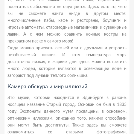
И, хотя это не самый теплый пляж, недостатка в
посетителях абсолютно не ощущается. Здесь есть то, чего
вы не сможете найти нигде в другом месте:
многочисленные пабы, кафе и рестораны, боулинги и
игровые автоматы, старомодные магазинчики и сувенирные
лавки. А с чем можно сравнить ночные костры на
прекрасном песке у самого моря!
Сюда можно приехать семьей или с друзьями и устроить
незабываемый пикник. И хотя температура моря
достаточно низкая, в жаркие дни здесь можно встретить
много людей, которые купаются в освежающей воде и
загорают под лучами теплого солнышка.
Камера обскура и мир иллюзий
Это музей, который находится в Эдинбурге в районе,
носящем название Старый город. Основан он был в 1835
году. Экспонаты данного музея посвящены, в основном,
оптическим иллюзиям, описанию того, какими способами
они могут быть достигнуты. Также здесь вы сможете
ознакомиться со старыми фотографиями,