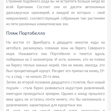
Строений подобного рода вы не встретите больше нигде во
всей Британии. Состоит она из десяти автономных
двухъярусных оранжерей, в каждой из которых – свой
микроклимат, соответствующий собранным там растениям
из пяти различных климатических зон.
Пляж Портобелло
На восток от Эдинбурга, в двадцати минутах езды на
автобусе, раскинулась пляжная зона на берегу Северного
моря. Называется она Портобелло и тянется вдоль
побережья на 5 километров. И хотя, конечно, это не пляжи
на берегу теплых южных морей, тем не менее, некогда, это
был процветающий курорт. Расцвет его припал на конец 19-
го, а спад – на начало 20-го века.
Затем, во второй половине двадцатого столетия, был новый
подъем – стала бурно развиваться индустрия развлечений,
ежегодно проводиться ярмарки. Однако к концу прошлого
века здесь не осталось почти ничего, что бы напоминало о
развлечениях, характерных для курортных зон.