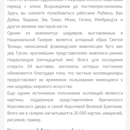
полотен великих художников с мировым именем, охватывая
период с эпохи Возрождения до постимпрессионизма.
Здесь вы сможете полюбоваться работами Рубенса, Ван
Дейка, Тициана, Эль Греко, Моне, Гогена, Рембрандта и
других великих мастеров кисти.
Одним из знаменитых шедевров, выставленных в
Национальной Галерее, является алтарный образ Святой
Троицы, написанный фламандским живописцем Хуго ван
дер Гусом, крупнейшим представителем живописи ранних
Нидерландов (пятнадцатый век). Всего для посещения
открыто 24 выставки, экспонаты которых постоянно
обновляются благодаря тому, что частные коллекционеры
предоставляют во временное пользование имеющиеся у
них шедевры мирового искусства.
Еще одним источником пополнения коллекций являются
картины, подаренные представителями британского
Королевского двора и самой Королевой Великой Британии.
Всего же в галерее насчитывается 20 000 картин, акварелей,
рисунков, гравюр.