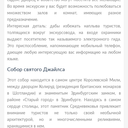
садом. Дворец и аббатство могут посетить все желающие.
Во время экскурсии у вас будет возможность полюбоваться
множеством залов и комнат, имеющих разное
предназначение.
Интересная деталь: дабы избежать наплыва туристов,
толпящихся вокруг экскурсовода, на входе охранники
выдают посетителю так называемого электронного гида.
Это приспособление, напоминающее мобильный телефон,
дающее любую интересующую вас информацию на любом
языке.
Собор святого Джайлса
Этот собор находится в самом центре Королевской Мили,
между дворцом Холируд (резиденция британских монархов
в Шотландии) и знаменитым Эдинбургским замком, в
районе «Старый город» в Эдинбурге. Находясь в самом
сердце столицы, этот памятник Средневековья привлекает
внимание туристов не только своей необычной
архитектурой, но и многочисленными реликвиями,
хранящимися в нем.