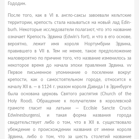
Гододин.
После того, как в VI в. англо-саксы завоевали кельтские
территории, крепость стала называться на новый лад Edin-
burh. Некоторые исследователи полагают, что это название
означает Крепость Эдвина (Edwin's fort), и что в его основе,
вероятно, лежит имя короля Нортумбрии Эдвина,
правившего в VII в. Тем не менее, такое предположение
маловероятно по причине того, что название изменилось за
некоторое время до начала эпохи правления Эдвина. vv
Первое письменное упоминание о поселении вокруг
крепости, как о самостоятельном городе, относится к
началу XII в. — в 1124 г. указом короля Давида I в Эдинбурге
была основана церковь Святого распятия (Church of the
Holy Rood). Обращение к получателям в королевской
грамоте гласит на латыни — Ecclisie Sancte Crucis
Edwinesburgensi, и такая форма названия города
свидетельствует либо о том, что в XII в. существовало
убеждение о происхождении названия от имени короля
Эдвина, либо о том, что за шесть столетий название