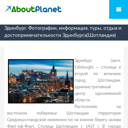
Эдинбург. Фотографии, информация, туры, отдых и
достопримечательности Эдинбурга(Шотландия)
Эдинбург (англ.
Edinburgh) — столица и
второй по величине
город Шотландии,
административный
центр одноименной
области.
Расположен на
восточном побережье Шотландии (территория
Среднешотландской низменности) на южном берегу залива
Ферт-оф-Форт. Столица Шотландии с 1437 г. В городе