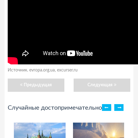
Источник. evropa.org.ua, excurser.ru
Предыдущая
Следующая
Случайные достопримечательности