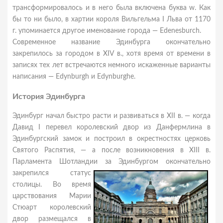
трансформировалось и в него была включена буква w. Как
бы то ни было, в хартии короля Вильгельма I Льва от 1170
г. упоминается другое именование города — Edenesburch.
Современное название Эдинбурга окончательно
закрепилось за городом в XIV в., хотя время от времени в
записях тех лет встречаются немного искаженные варианты
написания — Edynburgh и Edynburghe.
История Эдинбурга
Эдинбург начал быстро расти и развиваться в XII в. — когда
Давид I перевел королевский двор из Данфермлина в
Эдинбургский замок и построил в окрестностях церковь
Святого Распятия, — а после возникновения в XIII в.
Парламента Шотландии
за Эдинбургом окончательно
закрепился статус
столицы. Во время
царствования Марии
Стюарт королевский
двор размещался в