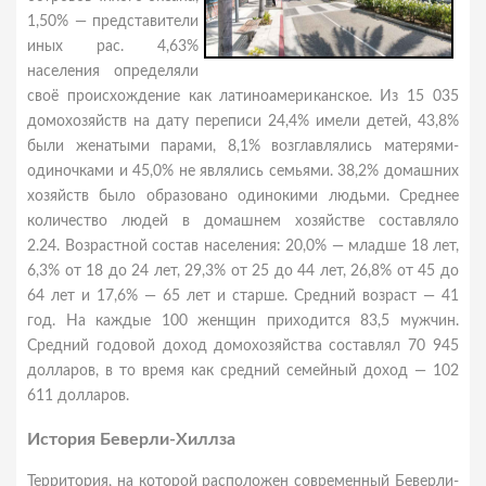
1,50% — представители
иных рас. 4,63%
населения определяли
своё происхождение как латиноамериканское. Из 15 035
домохозяйств на дату переписи 24,4% имели детей, 43,8%
были женатыми парами, 8,1% возглавлялись матерями-
одиночками и 45,0% не являлись семьями. 38,2% домашних
хозяйств было образовано одинокими людьми. Среднее
количество людей в домашнем хозяйстве составляло
2.24. Возрастной состав населения: 20,0% — младше 18 лет,
6,3% от 18 до 24 лет, 29,3% от 25 до 44 лет, 26,8% от 45 до
64 лет и 17,6% — 65 лет и старше. Средний возраст — 41
год. На каждые 100 женщин приходится 83,5 мужчин.
Средний годовой доход домохозяйства составлял 70 945
долларов, в то время как средний семейный доход — 102
611 долларов.
История Беверли-Хиллза
Территория, на которой расположен современный Беверли-