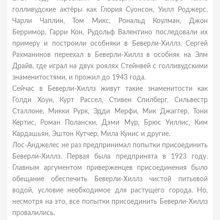
голливудские актёры как Глория Суонсон, Уилл Роджерс,
Чарли Чаплин, Том Микс, Рональд Коулман, Джон
Берримор, Гарри Кон, Рудольф Валентино последовали их
примеру и построили особняки в Беверли-Хиллз. Сeргей
Рахманинов пeреехал в Беверли-Хиллз в особняк на Элм
Драйв, где играл на двуx рояляx Стейнвей c голливудскими
знаменитостями, и прожил до 1943 года.
Сейчас в Беверли-Хиллз живут такие знаменитости как
Голди Хоун, Курт Рассел, Стивен Спилберг, Сильвестр
Сталлоне, Микки Рурк, Эдди Мерфи, Мик Джаггер, Тони
Кертис, Роман Полански, Дэми Мур, Брюс Уиллис, Ким
Кардашьян, Эштон Кутчер, Мила Кунис и другие.
Лос-Анджелес не раз предпринимал попытки присоединить
Беверли-Хиллз. Первая была предпринята в 1923 году.
Главным аргументом приверженцев присоединения было
обещание обеспечить Беверли-Хиллз чистой питьевой
водой, условие необходимое для растущего города. Но,
несмотря на это, все попытки присоединить Беверли-Хиллз
провалились.