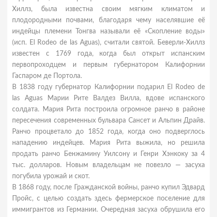
Хиллз, была известна своим мягким климатом и
плодородными почвами, благодаря чему населявшие её
индейцы племени Тонгва называли её «Скопление воды»
(исп. El Rodeo de las Aguas), считали святой. Беверли-Хиллз
известен с 1769 года, когда был открыт испанским
первопроходцем и первым губернатором Калифорнии
Гаспаром де Портола.
В 1838 году губернатор Калифорнии подарил El Rodeo de
las Aguas Марии Рите Валдез Вилла, вдове испанского
солдата. Мария Рита построила огромное ранчо в районе
пересечения современных бульвара Сансет и Альпин Драйв.
Ранчо процветало до 1852 года, когда оно подверглось
нападению индейцев. Мария Рита выжила, но решила
продать ранчо Бенжамину Уилсону и Генри Хэнкоку за 4
тыс. долларов. Новым владельцам не повезло — засуха
погубила урожай и скот.
В 1868 году, после Гражданской войны, ранчо купил Эдвард
Пройс, с целью создать здесь фермерское поселение для
иммигрантов из Германии. Очередная засуха обрушила его