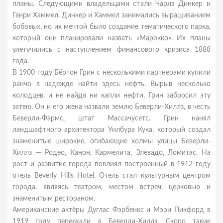
планы. Следующими владельцами стали Чарлз Динкер и
Генри Хаммел. Динкер и Хаммел занимались выращиванием
бобовых, но их мечтой было создание тематического парка,
который они планировали назвать «Марокко». Их планы
улетучились с наступлением финансового кризиса 1888
года.
В 1900 году Бёртон Грин с несколькими партнерами купили
ранчо в надежде найти здесь нефть. Вырыв несколько
колодцев, и не найдя ни капли нефти, Грин забросил эту
затею. Он и его жена назвали землю Беверли-Хиллз, в честь
Беверли-Фармс, штат Массачусетс. Грин нанял
ландшафтного архитектора Уилбура Кука, который создал
знаменитые широкие, огибающие холмы улицы Беверли-
Хиллз — Родео, Канон, Кармелита, Элевадо, Ломитас. На
рост и развитие города повлиял построенный в 1912 году
отель Beverly Hills Hotel. Отель стал культурным центром
города, являясь театром, местом встреч, церковью и
знаменитым рестораном.
Американские актёры Дуглас Фэрбенкс и Мэри Пикфорд в
1919 году переехали в Беверли-Хиллз. Скоро такие