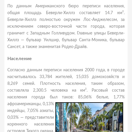
По данным Американского бюро переписи населения,
общая площадь Беверли-Хиллз составляет 14.7 км².
Беверли-Хиллз полностью окружен Лос-Анджелесом, за
исключением северo-восточной части города, которая
граничит с Западным Голливудом. Главные улицы Беверли-
Хиллз — бульвар Уилшир, бульвар Санта-Моника, бульвар
Сансет, а также знаменитая Родео-Драйв.
Население
Согласно данным переписи населения 2000 года, в городе
насчитывалось 33,784 жителей, 15,035 домохозяйств и
8,269 семей. Плотность населения, таким образом,
составляла 2,300.5 человека на км². Расовый состав
населения города был таков: 85,06% белые,
1,77%
афроамериканцы, 0,13%
индейцы, 7,05% азиаты,
0,03% — представители
коренного населения
островов Тихого океана,