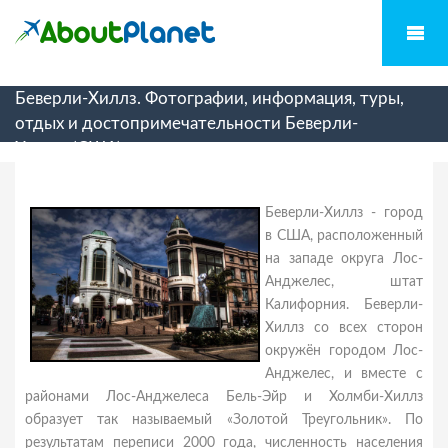
Беверли-Хиллз. Фотографии, информация, туры,
отдых и достопримечательности Беверли-
Хиллза(США)
Беверли-Хиллз - город
в США, расположенный
на западе округа Лос-
Анджелес, штат
Калифорния. Беверли-
Хиллз со всех сторон
окружён городом Лос-
Анджелес, и вместе с
районами Лос-Анджелеса Бель-Эйр и Холмби-Хиллз
образует так называемый «Золотой Треугольник». По
результатам переписи 2000 года, численность населения