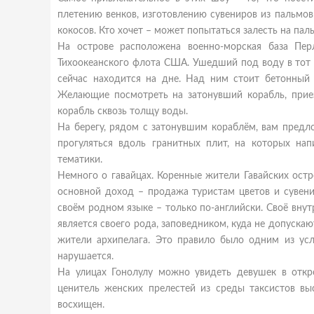
плетению венков, изготовлению сувениров из пальмов
кокосов. Кто хочет – может попытаться залесть на пал
На острове расположена военно-морская база Пер
Тихоокеанского флота США. Ушедший под воду в тот д
сейчас находится на дне. Над ним стоит бетонный
Желающие посмотреть на затонувший корабль, при
корабль сквозь толщу воды.
На берегу, рядом с затонувшим кораблём, вам пред
прогуляться вдоль гранитных плит, на которых на
тематики.
Немного о гавайцах. Коренные жители Гавайских остр
основной доход – продажа туристам цветов и сувени
своём родном языке – только по-английски. Своё внут
является своего рода, заповедником, куда не допускаю
жители архипелага. Это правило было одним из ус
нарушается.
На улицах Гонолулу можно увидеть девушек в откро
ценитель женских прелестей из среды таксистов вы
восхищен.