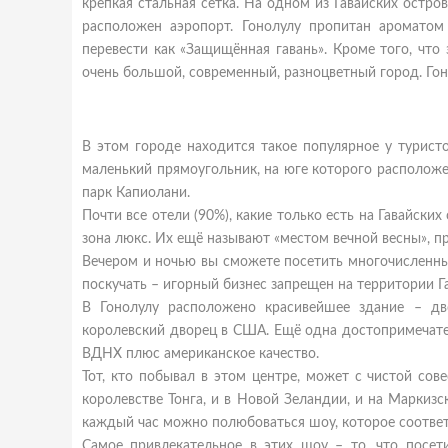
крепкая стальная сетка. На одном из Гавайских остр
расположен аэропорт. Гонолулу пропитан аромато
перевести как «Защищённая гавань». Кроме того, что
очень большой, современный, разноцветный город. Гон
В этом городе находится такое популярное у туристо
маленький прямоугольник, на юге которого расположен
парк Капиолани.
Почти все отели (90%), какие только есть на Гавайски
зона люкс. Их ещё называют «местом вечной весны», пр
Вечером и ночью вы сможете посетить многочисленны
поскучать – игорный бизнес запрещен на территории Г
В Гонолулу расположено красивейшее здание – дв
королевский дворец в США. Ещё одна достопримечате
ВДНХ плюс американское качество.
Тот, кто побывал в этом центре, может с чистой сове
королевстве Тонга, и в Новой Зеландии, и на Маркизск
каждый час можно полюбоваться шоу, которое соответ
Самое привлекательное в этих шоу – то, что посе