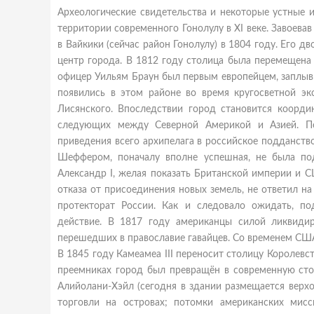
Археологические свидетельства и некоторые устные и
территории современного Гонолулу в XI веке. Завоевав
в Вайкики (сейчас район Гонолулу) в 1804 году. Его д
центр
города. В 1812 году столица была перемещена 
офицер Уильям Браун был первым европейцем, заплывш
появились в этом районе во время кругосветной эк
Лисянского. Впоследствии город становится коорди
следующих между Северной Америкой и Азией. По
приведения всего архипелага в российское подданств
Шеффером, поначалу вполне успешная, не была по
Александр I, желая показать Британской империи и 
отказа от присоединения новых земель, не ответил на
протекторат России. Как и следовало ожидать, п
действие. В 1817 году американцы силой ликвидир
перешедших в православие гавайцев. Со временем США
В 1845 году Камеамеа III переносит столицу Королевст
преемниках город был превращён в современную стол
Алийолани-Хэйл (сегодня в здании размещается верх
торговли на островах; потомки американских мис