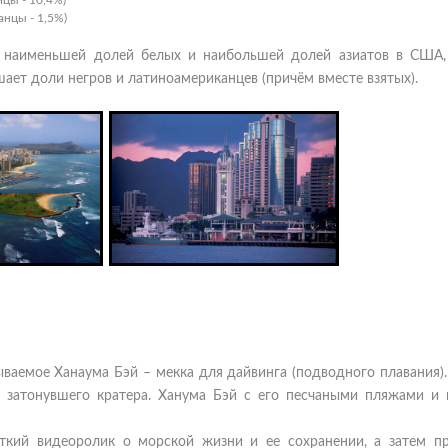
йцы - 10,4%)
анцы - 1,5%)
 с наименьшей долей белых и наибольшей долей азиатов в США,
ает доли негров и латиноамериканцев (причём вместе взятых).
ываемое Ханаума Бэй – мекка для дайвинга (подводного плавания).
е затонувшего кратера. Ханума Бэй с его песчаными пляжами и 
откий видеоролик о морской жизни и ее сохранении, а затем п