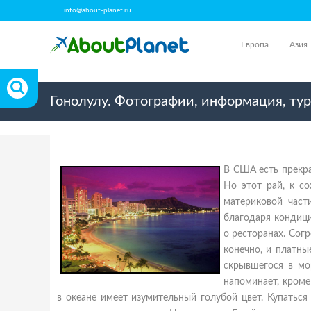
info@about-planet.ru
Европа
Азия
Гонолулу. Фотографии, информация, ту
В США есть прекра
Но этот рай, к с
материковой час
благодаря кондици
о ресторанах. Согр
конечно, и платны
скрывшегося в мо
напоминает, кроме
в океане имеет изумительный голубой цвет. Купаться