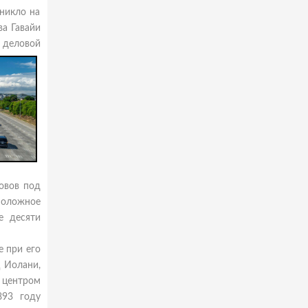
зникло на
ва Гавайи
я деловой
ровов под
положное
е десяти
е при его
 Иолани,
 центром
893 году