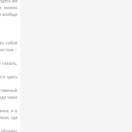
 Здесь же
ие можно
 и вообще
яет собой
востоке –
 сказать,
ся здесь
ственный
ода наше
амоа, и в
льон, где
 обучают