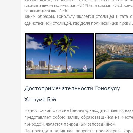
азиаты - 54,8 % (в т.ч. японцы - 19,9%, филиппинцы - 13,2%, кита
гавайцы и другие полинезийцы - 8,4 % (в т.ч гавайцы - 3,2%, само
латиноамериканцы - 5,4%
Таким образом, Гонолулу является столицей штата
единственной столицей, где доля полинезийцев превыш
Достопримечательности Гонолулу
Ханаума Бэй
На восточной окраине Гонолулу, находится место, наз
представляет собою залив, образовавшийся на мест
природой, является природным заповедником.
По приезду в залив вас попросят просмотреть кор