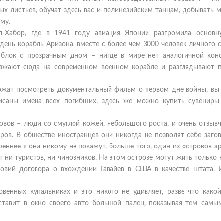
ых листьев, обучат здесь вас и полинезийским танцам, добывать 
ьму.
л-Хабор, где в 1941 году авиация Японии разгромила основн
ень корабль Аризона, вместе с более чем 3000 человек личного с
 блок с прозрачным дном – нигде в мире нет аналогичной конс
езжают сюда на современном военном корабле и разглядывают 
ложат посмотреть документальный фильм о первом дне войны, вы
писаны имена всех погибших, здесь же можно купить сувениры
овов – люди со смуглой кожей, небольшого роста, и очень отзыв
ров. В обществе иностранцев они никогда не позволят себе загов
реннее я они никому не покажут, больше того, один из островов а
т ни туристов, ни чиновников. На этом острове могут жить только
ловий договора о вхождении Гавайев в США в качестве штата. 
венных купальниках и это никого не удивляет, разве что какой
ставит в окно своего авто большой палец, показывая тем самым