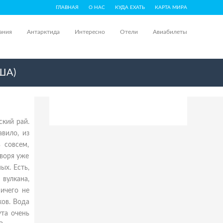
ГЛАВНАЯ
О НАС
КУДА ЕХАТЬ
КАРТА МИРА
ания
Антарктида
Интересно
Отели
Авиабилеты
США)
ский рай.
вило, из
 совсем,
оворя уже
ых. Есть,
 вулкана,
ичего не
ков. Вода
ута очень