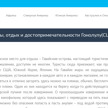
Африка
Северная Америка
Южная Америка
Австралия и Оке
ры, отдых и достопримечательности Гонолулу(
сное место для отдыха – Гавайские острова, настоящий туристиче
ожалению, доступен не многим. Туристы сюда приезжают, как пра
ти США, Южной Кореи, Японии. На Гавайях жары не ощущаешь
онерам, установленным в каждом авто и в каждом магазине, не г
еться и отлично загореть здесь можно на пляжах, обычно, бесплатн
е пляжи. Один из них находится на берегу когда-то действующего
рской пучине после извержения. О произошедшем извержении н
 кинофильма, который здесь показывают с переводом на пять язы
 можно без опасения попасть в пасть акулам – под водой протян