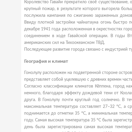
Королевство Гавайи прекратило своё существование, 
крупный пожар, в результате которого выгорела боль
послужила кампания по сжиганию зараженных домов в
Ввиду плотной застройки чайнатауна огонь быстро пе
декабре 1941 года расположенная в окрестностях гор
соединением в ходе Гавайской операции. В годы 
американских сил на Тихоокеанском ТВД.
Последующее развитие города связано с индустрией т
География и климат
Гонолулу расположен на подветренной стороне остров
представляет собой уцелевшую с древних времен часть
Согласно классификации климатов Кёппена, город на
немного, благодаря эффекту дождевой тени от Коола
друга. В Гонолулу почти круглый год солнечно. В т
максимальная температура составляет 27–32 °C, а с
поднимается до отметки 35 °C, а минимальная темпе
году. Самая высокая температура 35 °C была зарегист
день была зарегистрирована самая высокая темпера