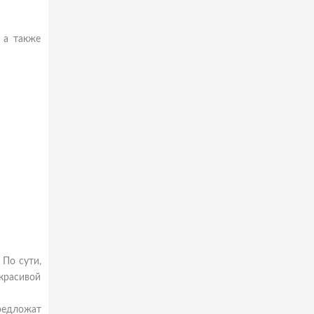
 а также
 По сути,
красивой
редложат