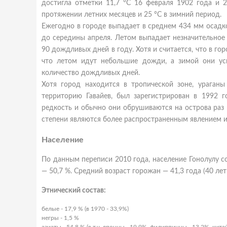
достигла отметки 11,7 °C 16 февраля 1902 года и 2
протяжении летних месяцев и 25 °C в зимний период.
Ежегодно в городе выпадает в среднем 434 мм осадко
до середины апреля. Летом выпадает незначительное 
90 дождливых дней в году. Хотя и считается, что в гор
что летом идут небольшие дожди, а зимой они уси
количество дождливых дней.
Хотя город находится в тропической зоне, ураган
территорию Гавайев, был зарегистрирован в 1992 г
редкость и обычно они обрушиваются на острова раз 
степени являются более распространенным явлением и
Население
По данным переписи 2010 года, население Гонолулу с
— 50,7 %. Средний возраст горожан — 41,3 года (40 лет
Этнический состав:
белые - 17,9 % (в 1970 - 33,9%)
негры - 1,5 %