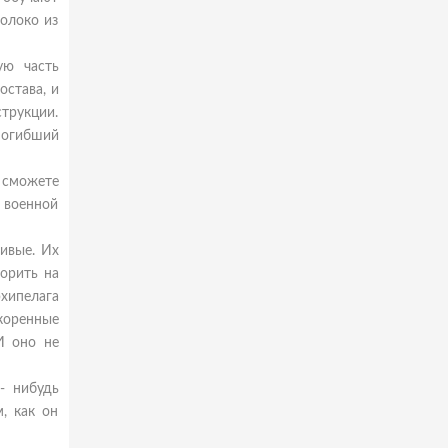
молоко из
ую часть
остава, и
трукции.
погибший
 сможете
 военной
чивые. Их
орить на
рхипелага
 коренные
И оно не
- нибудь
, как он