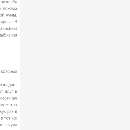
произошёл
ой пожара
ой чумы.
 крова. В
вианосным
набжения
, который
выпадает
т друг в
месячная
рмометра
ух раз в
 в тот же
пература