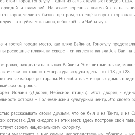
овов стоит город Гонолулу – один из самых крупных городов США.
м орхидей и пламерий. На языке коренных жителей его назван
 этот город является бизнес-центром, это ещё и ворота торговли
олулу – это уйма магазинов, небоскрёбы и Чайнатаун.
в и гостей города место, как пляж Вайкики. Гонолулу представл
ы роскошные пляжи, на севере – синяя лента канала Ала Ваи, на 
х островах, находятся на пляжах Вайкики. Это элитные пляжи, можно
актически постоянно температура воздуха здесь – от +18 до +28.
е ночные кабаре, рестораны. Но любителям игорных домов придет
авайских островов.
орец Иолани («Дворец Небесной птицы»). Этот дворец - един
льность острова – Полинезийский культурный центр. Это своего р
стью рассказывать своим друзьям, что он был и на Таити, и на С
их островах. Для каждого из этих мест, здесь построен свой пави
ствует своему национальному колориту.
тители учавствуют в них самым непосредственным образом – их