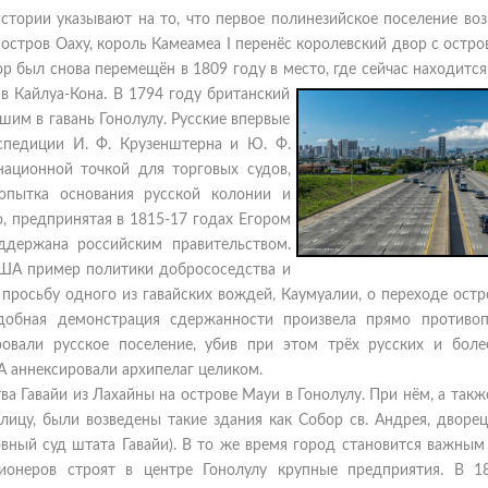
стории указывают на то, что первое полинезийское поселение во
 остров Оаху, король Камеамеа I перенёс королевский двор с остро
вор был снова перемещён в 1809 году в место, где сейчас находитс
в Кайлуа-Кона. В 1794 году британский
им в гавань Гонолулу. Русские впервые
спедиции И. Ф. Крузенштерна и Ю. Ф.
национной точкой для торговых судов,
пытка основания русской колонии и
о, предпринятая в 1815-17 годах Егором
ддержана российским правительством.
США пример политики добрососедства и
 просьбу одного из гавайских вождей, Каумуалии, о переходе ост
одобная демонстрация сдержанности произвела прямо противо
овали русское поселение, убив при этом трёх русских и боле
 аннексировали архипелаг целиком.
ва Гавайи из Лахайны на острове Мауи в Гонолулу. При нём, а такж
ицу, были возведены такие здания как Собор св. Андрея, дворец
овный суд штата Гавайи). В то же время город становится важным
сионеров строят в центре Гонолулу крупные предприятия. В 1