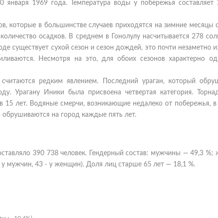
0 января 1969 года. Температура воды у побережья составляет 
в, которые в большинстве случаев приходятся на зимние месяцы 
количество осадков. В среднем в Гонолулу насчитывается 278 со
оде существует сухой сезон и сезон дождей, это почти незаметно из
ливаются. Несмотря на это, для обоих сезонов характерно од
ы считаются редким явлением. Последний ураган, который обру
оду. Урагану Иники была присвоена четвертая категория. Торна
в 15 лет. Водяные смерчи, возникающие недалеко от побережья, в
 обрушиваются на город каждые пять лет.
оставляло 390 738 человек. Гендерный состав: мужчины — 49,3 %
 у мужчин, 43 - у женщин). Доля лиц старше 65 лет — 18,1 %.