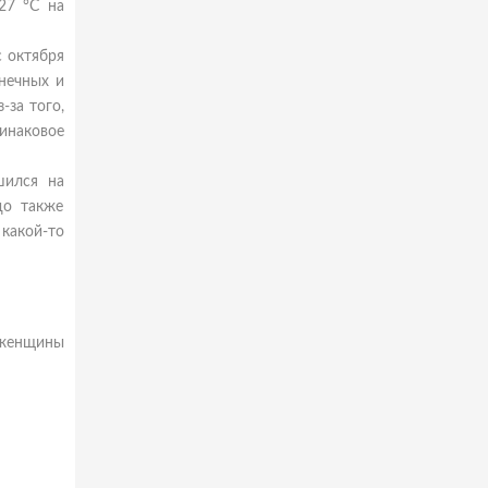
27 °C на
с октября
лнечных и
-за того,
инаковое
шился на
до также
 какой-то
; женщины