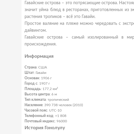
Гавайские острова – это потрясающие острова. Настоящ
значит уйма блюд в ресторанах, приготовленных из 
растения тропиков – всё это Гавайи.
Простое валяние на пляже можно чередовать с экст
дайвингом.
Гавайские острова – самый изолированный в мир
происхождения.
Информация
Страна
: США
Штат
: Гавайи
Основан
: 1906 г
Город с
: 1907 г
Площадь
: 177,2 км²
Высота центра
: 6 м
Тип климата
: тропический
Население
: 390 738 человек (2010)
Часовой пояс
: UTC-10
Телефонный код
: +1 808
Почтовый индекс
: 96000
История Гонолулу