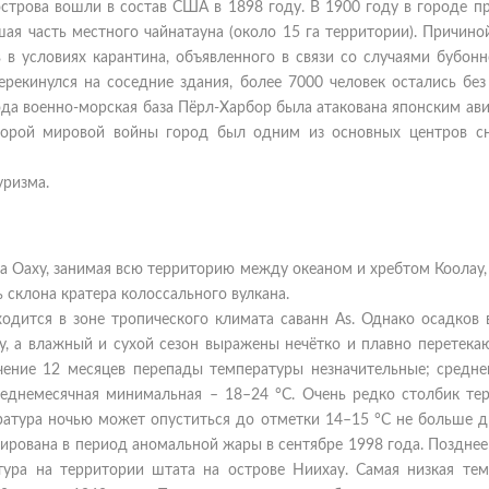
острова вошли в состав США в 1898 году. В 1900 году в городе 
шая часть местного чайнатауна (около 15 га территории). Причин
 условиях карантина, объявленного в связи со случаями бубонн
рекинулся на соседние здания, более 7000 человек остались без
ода военно-морская база Пёрл-Харбор была атакована японским а
Второй мировой войны город был одним из основных центров с
уризма.
а Оаху, занимая всю территорию между океаном и хребтом Коолау
 склона кратера колоссального вулкана.
ходится в зоне тропического климата саванн As. Однако осадков 
у, а влажный и сухой сезон выражены нечётко и плавно перетекаю
ечение 12 месяцев перепады температуры незначительные; средне
реднемесячная минимальная – 18–24 °C. Очень редко столбик те
ратура ночью может опуститься до отметки 14–15 °C не больше дв
рирована в период аномальной жары в сентябре 1998 года. Позднее
тура на территории штата на острове Ниихау. Самая низкая тем