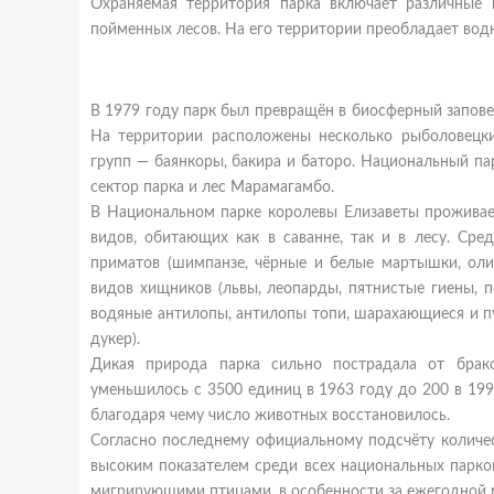
Охраняемая территория парка включает различные
пойменных лесов. На его территории преобладает водн
В 1979 году парк был превращён в биосферный запов
На территории расположены несколько рыболовецки
групп — баянкоры, бакира и баторо. Национальный па
сектор парка и лес Марамагамбо.
В Национальном парке королевы Елизаветы прожива
видов, обитающих как в саванне, так и в лесу. Сре
приматов (шимпанзе, чёрные и белые мартышки, оли
видов хищников (львы, леопарды, пятнистые гиены, 
водяные антилопы, антилопы топи, шарахающиеся и п
дукер).
Дикая природа парка сильно пострадала от бракон
уменьшилось с 3500 единиц в 1963 году до 200 в 19
благодаря чему число животных восстановилось.
Согласно последнему официальному подсчёту количес
высоким показателем среди всех национальных парко
мигрирующими птицами, в особенности за ежегодной м