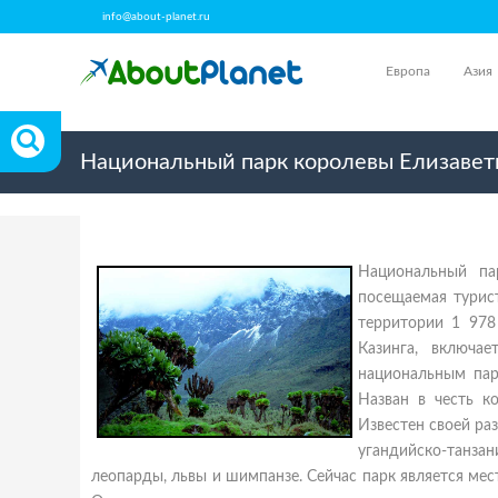
info@about-planet.ru
Европа
Азия
Национальный парк королевы Елизаветы
Национальный пар
посещаемая турис
территории 1 97
Казинга, включа
национальным пар
Назван в честь к
Известен своей ра
угандийско-танза
леопарды, львы и шимпанзе. Сейчас парк является ме