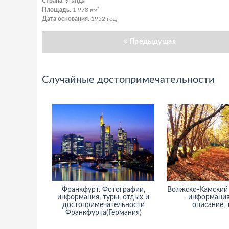
Страна
: Уганда
Площадь
: 1 978 км²
Дата основания
: 1952 год
Предыдущая
Случайные достопримечательности
Франкфурт. Фотографии,
Волжско-Камский
информация, туры, отдых и
- информация
достопримечательности
описание, 
Франкфурта(Германия)