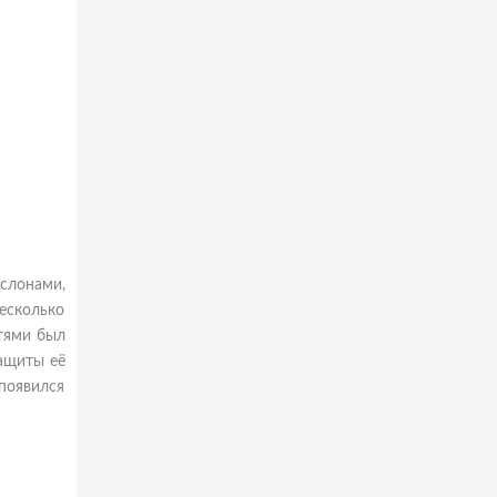
 слонами,
есколько
стями был
защиты её
 появился