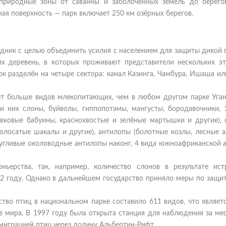
 природные зоны от саванны и заболоченных земель до берего
ая поверхность — парк включает 250 км озёрных берегов.
едник с целью объединить усилия с населением для защиты дикой 
х деревень, в которых проживают представители нескольких эт
рк разделён на четыре сектора: канал Казинга, Чамбура, Ишаша 
ет больше видов млекопитающих, чем в любом другом парке Уга
ди них слоны, буйволы, гиппопотамы, мангусты, бородавочники, 
вковые бабуины, краснохвостые и зелёные мартышки и другие), 
полосатые шакалы и другие), антилопы (болотные козлы, лесные а
угливые околоводные антилопы наконг, 4 вида южноафриканской 
ьерства, так, например, количество слонов в результате ист
92 году. Однако в дальнейшем государство приняло меры по защит
тво птиц в национальном парке составило 611 видов, что являет
в мира. В 1997 году была открыта станция для наблюдения за ме
играцией птиц через долину Альбертин-Рифт.