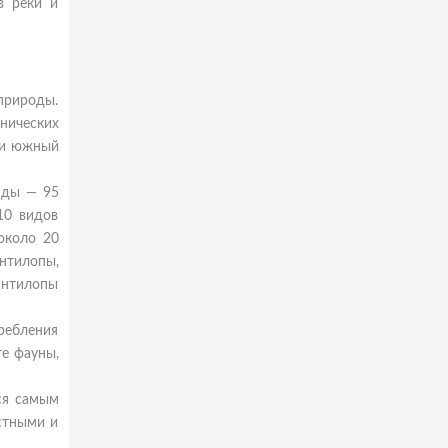
в реки и
природы.
нических
или южный
нды — 95
10 видов
около 20
нтилопы,
антилопы
ребления
е фауны,
ся самым
стными и