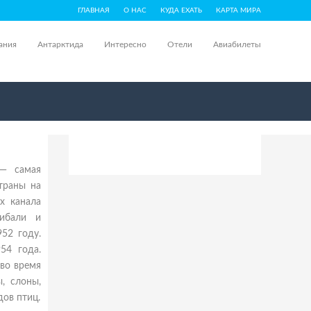
ГЛАВНАЯ
О НАС
КУДА ЕХАТЬ
КАРТА МИРА
ания
Антарктида
Интересно
Отели
Авиабилеты
 — самая
траны на
х канала
Кибали и
52 году.
54 года.
 во время
, слоны,
дов птиц.