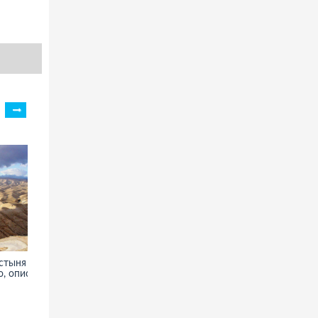
стыня -
Хургада. Фотографии,
, описание
информация, туры, отдых и
достопримечательности
Хургады(Египет)