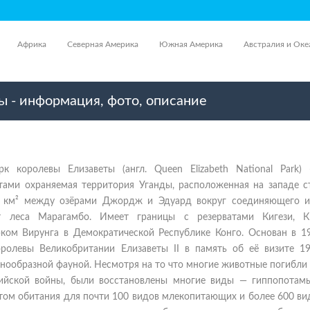
Африка
Северная Америка
Южная Америка
Австралия и Оке
 - информация, фото, описание
к королевы Елизаветы (англ. Queen Elizabeth National Park)
тами охраняемая территория Уганды, расположенная на западе с
8 км² между озёрами Джордж и Эдуард вокруг соединяющего и
ет леса Марагамбо. Имеет границы с резерватами Кигези, 
ком Вирунга в Демократической Республике Конго. Основан в 19
оролевы Великобритании Елизаветы II в память об её визите 19
знообразной фауной. Несмотря на то что многие животные погибли
нийской войны, были восстановлены многие виды — гиппопотамы
стом обитания для почти 100 видов млекопитающих и более 600 ви