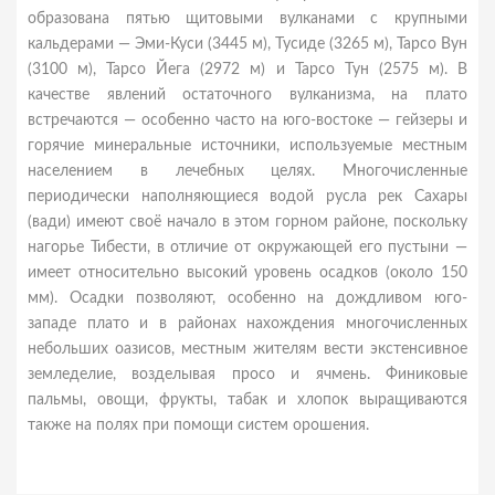
образована пятью щитовыми вулканами c крупными
кальдерами — Эми-Куси (3445 м), Тусиде (3265 м), Тарсо Вун
(3100 м), Тарсо Йега (2972 м) и Тарсо Тун (2575 м). В
качестве явлений остаточного вулканизма, на плато
встречаются — особенно часто на юго-востоке — гейзеры и
горячие минеральные источники, используемые местным
населением в лечебных целях. Многочисленные
периодически наполняющиеся водой русла рек Сахары
(вади) имеют своё начало в этом горном районе, поскольку
нагорье Тибести, в отличие от окружающей его пустыни —
имеет относительно высокий уровень осадков (около 150
мм). Осадки позволяют, особенно на дождливом юго-
западе плато и в районах нахождения многочисленных
небольших оазисов, местным жителям вести экстенсивное
земледелие, возделывая просо и ячмень. Финиковые
пальмы, овощи, фрукты, табак и хлопок выращиваются
также на полях при помощи систем орошения.