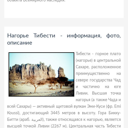
объекта Всемирного наследия.
Нагорье Тибести - информация, фото,
описание
Тибести - горное плато
(нагорье) в центральной
Сахаре, расположенное
преимущественно на
севере государства Чад
и частично на юге
Ливии. Высшая точка
нагорья (а также Чада и
всей Сахары) — активный щитовой вулкан Эми-Куси (фр. Emi
Koussi), достигающий 3445 метров в высоту. Гора Бикку-
Битти (араб. العربية‎), также относящаяся к нагорью, является
высшей точкой Ливии (2267 м). Центральная часть Тибести