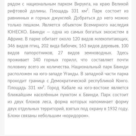
рядом с национальным парком Вирунга, на краю Великой
рифтовой долины. Площадь 331 км². Парк состоит из
равнинных и горных джунглей. Добраться до него можно
только пешком. Является объектом Всемирного наследия
ЮНЕСКО. Бвинди — одна из самых богатых экосистем в
Африке. В парке обитает около 120 видов млекопитающих,
346 видов птиц, 202 вида бабочек, 163 видов деревьев, 100
видов папоротников, 27 видов земноводных. Здесь
проживает 340 горных горилл, что составляет почти
половину всего их количества. Национальный парк Бвинди
расположен на юго-западе Уганды. В западной части парка
проходит граница с Демократической республикой Конго.
Площадь 331 км². Город Кабале на юго-востоке является
ближайшим населённым пунктом к Бвинди. Парк состоит
из двух блоков леса, форма которых напоминает форму
двух отдельных территорий, взятых под охрану в 1932 году.
Блоки связаны небольшим «коридором».