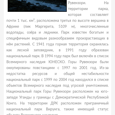
Рувензори. На
территории парка,
которая составляет
почти 1 тыс. км², расположена третья по высоте вершина в
Африке (пик Маргерита, 5109 м), многочисленные
водопады, озёра и ледники. Парк известен богатым и
специфичным видовым разнообразием произрастающих в
нём растений. С 1941 года горная территория охранялась
как лесной заповедник, в 1991 году образован
национальный парк. В 1994 году парк был включён в список
Всемирного наследия ЮНЕСКО. Горы Рувензори были
оккупированы повстанцами с 1997 по 2001 год. Из-за
недостатка ресурсов и общей нестабильности
национальный парк с 1999 по 2004 год находился в списке
объектов Всемирного наследия под угрозой уничтожения.
Национальный парк Горы Рувензори расположен на юго-
западе Уганды у границы с Демократической Республикой
Конго. На территории ДРК расположен приграничный
национальный парк Вирунга, также имеющий статус