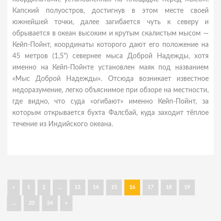
Капский полуостров, достигнув в этом месте своей
южнейшей точки, далее загибается чуть к северу и
обрывается в океан высоким и крутым скалистым мысом —
Кейп-Пойнт, координаты которого дают его положение на
45 метров (1,5") севернее мыса Доброй Надежды, хотя
именно на Кейп-Пойнте установлен маяк под названием
«Мыс Доброй Надежды». Отсюда возникает известное
недоразумение, легко объяснимое при обзоре на местности,
где видно, что суда «огибают» именно Кейп-Пойнт, за
которым открывается бухта Фалсбай, куда заходит тёплое
течение из Индийского океана.
«
1
2
...
13
14
15
16
17
18
19
...
23
24
»