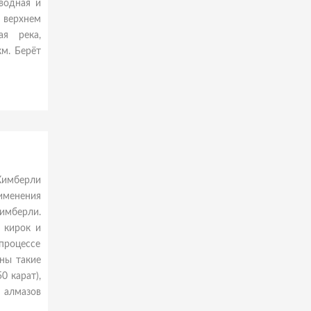
водная и
 верхнем
ая река,
км. Берёт
Кимберли
именения
имберли.
 кирок и
процессе
ены такие
0 карат),
 алмазов