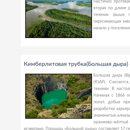
(частично протека
вторая по длине 
течении (выше г
пересекающая эква
начало у поселени
Кимберлитовая трубка(Большая дыра) 
Большая дыра (Bi
(ЮАР). Считаетс
техники. В насто
Начиная с 1866 п
лопат, добыв пр
разработки карьер
знаменитые алмазы,
оранжево-жёлтый 
исчерпано. Площадь «Большой дыры» составляет 17 гек