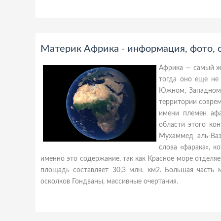
Материк Африка - информация, фото, 
Африка — самый жа
тогда оно еще не
Южном, Западном 
территории соврем
имени племен афа
области этого ко
Мухаммед аль-Ваз
слова «фарака», к
именно это содержание, так как Красное море отделяе
площадь составляет 30,3 млн. км2. Большая часть 
осколков Гондваны, массивные очертания.