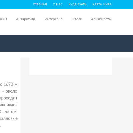
ГЛАВНАЯ
О НАС
КУДА ЕХАТЬ
КАРТА МИРА
ания
Антарктида
Интересно
Отели
Авиабилеты
о 1670 м
и – около
проходит
равнивает
С летом,
ралловые
.