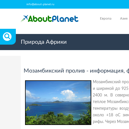
info@about-planet.ru
Европа
Азия
Природа Африки
Мозамбикский пролив - информация, ф
Мозамбикский про
и шириной до 925 
2400 м. В северн
теплое Мозамбикск
температуры возд
около +18 оС зим
рифы. Через Мозам