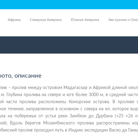
Африка
Северная Америка
Южная Америка
Австралия и Оке
ото, описание
лив – пролив между островом Мадагаскар и Африкой длиной окол
м. Глубина пролива на севере и юге более 3000 м, в средней част
ой части пролива расположены Коморские острова. В проливе 
ое течение, направленное в основном с севера на юг, которое вы
уха на побережье от устья реки Замбези до Дурбана (+25 +26 о
ой). Вдоль берегов Мозамбикского пролива распространены ко
бикский пролив проходил путь в Индию экспедиции Васко да Гамы