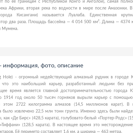
ет по её границам с Республикой Конго и Анголой), самая полно
река Африки, вторая река по водности в мире после Амазонки. В
орода Кисангани) называется Луалаба. Единственная крупн
тор два раза. Площадь бассейна — 4 014 500 км². Длина — 4374 
я Мумена.
- информация, фото, описание
g Hole) - огромный недействующий алмазный рудник в городе 
я, что это наибольший карьер, разработанный людьми без пр
ящее время является главной достопримечательностью города К
о 1914 год около 50 тысяч горняков вырыли карьер с помощью
и этом 2722 килограмма алмазов (14,5 миллионов карат). В 
а было извлечено 22,5 млн тонн грунта. Именно здесь были найд
 как «Де Бирс» (428,5 карата), голубовато-белый «Портер-Родс» (15
«Тиффани» (128,5 карата). В настоящее время это месторождение
таров. Её периметр составляет 1,6 км, а ширина — 463 метра.