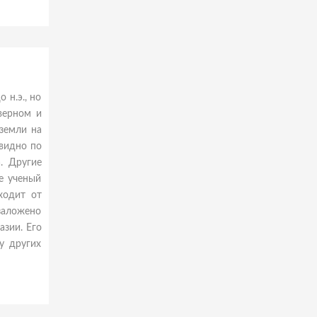
 н.э., но
верном и
земли на
евидно по
. Другие
е ученый
ходит от
 заложено
азии. Его
у других