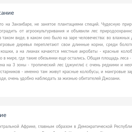
сание
то на Занзибаре, не занятое плантациями специй. Чудесную прир
градить от агроокультуривания и объявили лес природоохранно
в таком виде, в каком оно было на заре человечества: во влажных
нгровые деревья переплетают свои длинные корни, среди болот
 кошки, а на лианах качаются местные акробаты - красные колоб
 в мире, где такие обезьянки еще остались. Общая площадь леса - 
на на 3 зоны - тропический лес (джунгли) с очень редкими и не
устарников - именно там живут красные колобусы, и мангровые за
де, очень удобно наблюдать за жизнью обитателей Джозани.
ние
ентральной Африке, главным образом в Демократической Республи