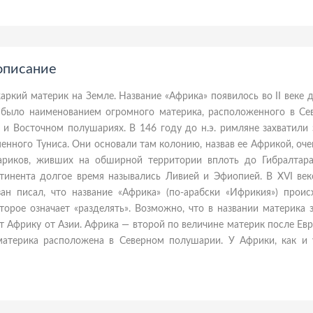
описание
ркий материк на Земле. Название «Африка» появилось во II веке до
 было наименованием огромного материка, расположенного в Се
и Восточном полушариях. В 146 году до н.э. римляне захватили 
енного Туниса. Они основали там колонию, назвав ее Африкой, оч
риков, живших на обширной территории вплоть до Гибралтара
нтинента долгое время назывались Ливией и Эфиопией. В XVI век
ан писал, что название «Африка» (по-арабски «Ифрикия») проис
оторое означает «разделять». Возможно, что в названии материка
т Африку от Азии. Африка — второй по величине материк после Евр
материка расположена в Северном полушарии. У Африки, как и 