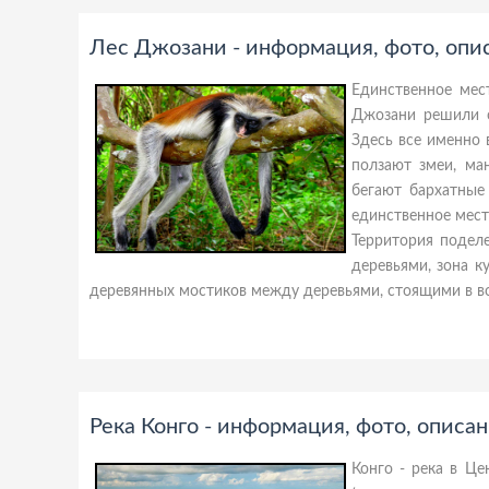
Лес Джозани - информация, фото, опи
Единственное мес
Джозани решили о
Здесь все именно 
ползают змеи, ма
бегают бархатные
единственное место
Территория поделе
деревьями, зона к
деревянных мостиков между деревьями, стоящими в во
Река Конго - информация, фото, описа
Конго - река в Ц