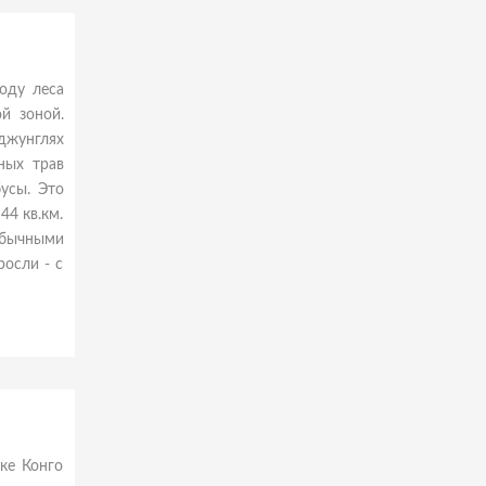
оду леса
й зоной.
 джунглях
ных трав
усы. Это
44 кв.км.
обычными
росли - с
ке Конго