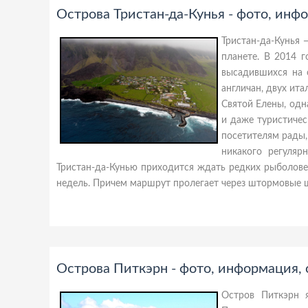
Острова Тристан-да-Кунья - фото, инф
Тристан-да-Кунья 
планете. В 2014 г
высадившихся на 
англичан, двух ита
Святой Елены, одна
и даже туристичес
посетителям рады,
никакого регуля
Тристан-да-Кунью приходится ждать редких рыболове
недель. Причем маршрут пролегает через штормовые ш
Острова Питкэрн - фото, информация,
Остров Питкэрн 