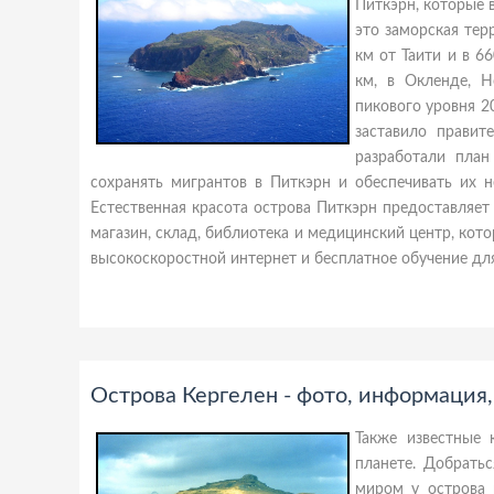
Питкэрн, которые 
это заморская тер
км от Таити и в 6
км, в Окленде, Н
пикового уровня 2
заставило правит
разработали план
сохранять мигрантов в Питкэрн и обеспечивать их н
Естественная красота острова Питкэрн предоставляет
магазин, склад, библиотека и медицинский центр, кот
высокоскоростной интернет и бесплатное обучение дл
Острова Кергелен - фото, информация
Также известные 
планете. Добрать
миром у острова 