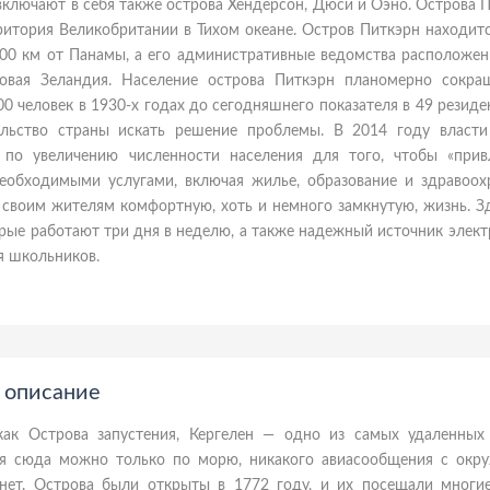
включают в себя также острова Хендерсон, Дюси и Оэно. Острова 
ритория Великобритании в Тихом океане. Остров Питкэрн находит
600 км от Панамы, а его административные ведомства расположен
овая Зеландия. Население острова Питкэрн планомерно сокра
00 человек в 1930-х годах до сегодняшнего показателя в 49 резиде
ельство страны искать решение проблемы. В 2014 году власти
 по увеличению численности населения для того, чтобы «прив
еобходимыми услугами, включая жилье, образование и здравоохр
 своим жителям комфортную, хоть и немного замкнутую, жизнь. З
орые работают три дня в неделю, а также надежный источник элект
я школьников.
, описание
как Острова запустения, Кергелен — одно из самых удаленных
ся сюда можно только по морю, никакого авиасообщения с ок
нет. Острова были открыты в 1772 году, и их посещали многие