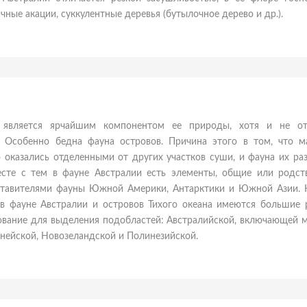
чные акации, суккулентные деревья (бутылочное дерево и др.).
 является ярчайшим компонентом ее природы, хотя и не от
. Особенно бедна фауна островов. Причина этого в том, что м
 оказались отделенными от других участков суши, и фауна их ра
есте с тем в фауне Австралии есть элементы, общие или родст
тавителями фауны Южной Америки, Антарктики и Южной Азии. 
 в фауне Австралии и островов Тихого океана имеются большие р
ование для выделения подобластей: Австралийской, включающей м
нейской, Новозеландской и Полинезийской.