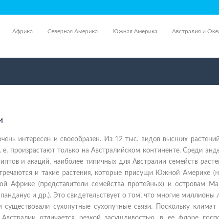
Африка
Северная Америка
Южная Америка
Австралия и Оке
и
чень интересен и своеобразен. Из 12 тыс. видов высших растени
т. е. произрастают только на Австралийском континенте. Среди эн
иптов и акаций, наиболее типичных для Австралии семейств расте
стречаются и такие растения, которые присущи Южной Америке (н
й Африке (представители семейства протейных) и островам Ма
 панданус и др.). Это свидетельствует о том, что многие миллионы 
 существовали сухопутные сухопутные связи. Поскольку климат
 Австралии отличается резкой засушливостью, в ее флоре госп