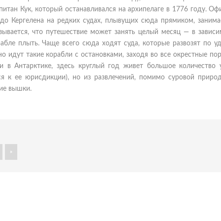
питан Кук, который останавливался на архипелаге в 1776 году. О
 до Кергелена на редких судах, плывущих сюда прямиком, занима
зывается, что путешествие может занять целый месяц — в зависи
рабле плыть. Чаще всего сюда ходят суда, которые развозят по 
но идут такие корабли с остановками, заходя во все окрестные пор
и в Антарктике, здесь круглый год живет большое количество 
я к ее юрисдикции), но из развлечений, помимо суровой природ
ие вышки.
»