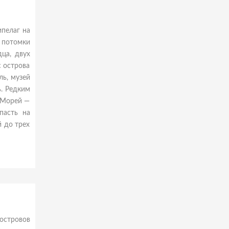
ипелаг на
 потомки
ца, двух
с острова
ль, музей
. Редким
 Морей —
пасть на
 до трех
островов