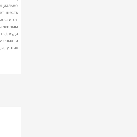
фициально
ет шесть
мости от
удаленным
ты), куда
ученых и
ы, у них