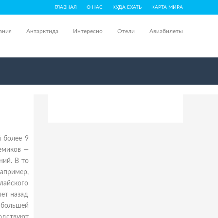
ГЛАВНАЯ
О НАС
КУДА ЕХАТЬ
КАРТА МИРА
ания
Антарктида
Интересно
Отели
Авиабилеты
й более 9
демиков —
ний. В то
апример,
лайского
лет назад
 большей
одствуют