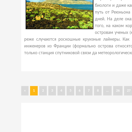
биологи и даже ка
путь от Реюньона
дней. На деле ока
того, на каком ко
островам ученых (
реже случаются роскошные круизные лайнеры. Как 
инженеров из Франции (формально острова относятс
только станция спутниковой связи да метеорологическ
«
1
2
3
4
5
6
7
8
...
26
27