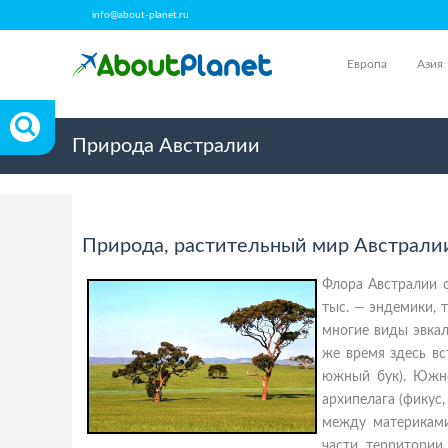
info@about-planet.ru
Европа
Азия
Природа Австралии
Природа, растительный мир Австрали
Флора Австралии о
тыс. — эндемики, 
многие виды эвкал
же время здесь в
южный бук). Южно
архипелага (фикус,
между материками
части территории