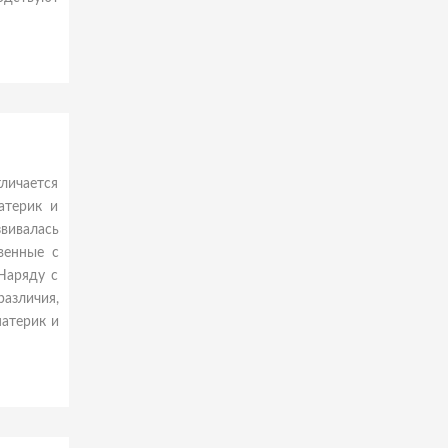
личается
атерик и
звивалась
венные с
Наряду с
азличия,
атерик и