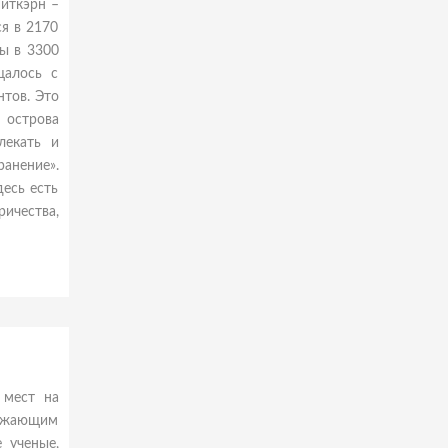
Питкэрн –
ся в 2170
ы в 3300
щалось с
нтов. Это
 острова
лекать и
анение».
десь есть
ричества,
 мест на
ружающим
 ученые,