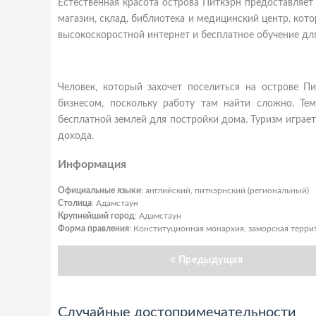
Естественная красота острова Питкэрн предоставляет
магазин, склад, библиотека и медицинский центр, кот
высокоскоростной интернет и бесплатное обучение дл
Человек, который захочет поселиться на острове П
бизнесом, поскольку работу там найти сложно. Тем
бесплатной землей для постройки дома. Туризм играет
дохода.
Информация
Официальные языки
: английский, питкэрнский (региональный)
Столица
: Адамстаун
Крупнейший город
: Адамстаун
Форма правления
: Конституционная монархия, заморская терр
Предыдущая
Случайные достопримечательности