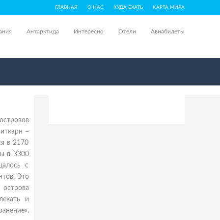
ГЛАВНАЯ
О НАС
КУДА ЕХАТЬ
КАРТА МИРА
ания
Антарктида
Интересно
Отели
Авиабилеты
островов
Питкэрн –
ся в 2170
ы в 3300
щалось с
нтов. Это
 острова
лекать и
анение».