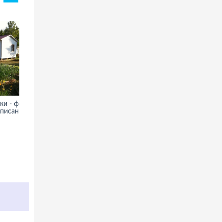
и - фото,
Замок Орлик в Чехии - фото,
описание
информация, описание