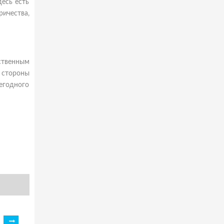
десь есть
ричества,
ственным
 стороны
жегодного