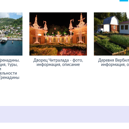
Гренадины.
Дворец Читралада - фото,
Деревня Вербилк
ия, туры,
информация, описание
информация, 
и
ельности
 Гренадины