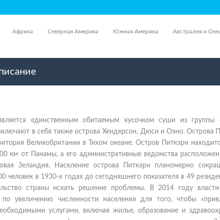
Африка
Северная Америка
Южная Америка
Австралия и Оке
описание
является единственным обитаемым кусочком суши из группы 
включают в себя также острова Хендерсон, Дюси и Оэно. Острова 
ритория Великобритании в Тихом океане. Остров Питкэрн находит
600 км от Панамы, а его административные ведомства расположен
овая Зеландия. Население острова Питкэрн планомерно сокра
00 человек в 1930-х годах до сегодняшнего показателя в 49 резиде
ельство страны искать решение проблемы. В 2014 году власти
 по увеличению численности населения для того, чтобы «прив
еобходимыми услугами, включая жилье, образование и здравоохр