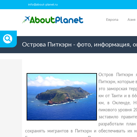
info@about-planet.ru
Европа
Азия
Острова Питкэрн - фото, информация, 
Остров Питкэрн 
Питкэрн, которые 
это заморская тер
км от Таити и в 6
км, в Окленде, Н
пикового уровня 2
заставило правит
разработали план
сохранять мигрантов в Питкэрн и обеспечивать их н