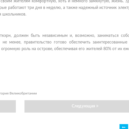
 своим жителям комфортную, хоть и немного замкнутую, жизнь. З
орые работают три дня в неделю, а также надежный источник элект
я школьников.
иткэрн, должен быть независимым и, возможно, заниматься соб
 не менее, правительство готово обеспечить заинтересованные
 огромную роль на острове, обеспечивая его жителей 80% от их е
итория Великобритании
Следующая