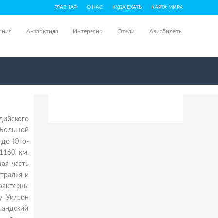
ГЛАВНАЯ
О НАС
КУДА ЕХАТЬ
КАРТА МИРА
ания
Антарктида
Интересно
Отели
Авиабилеты
дийского
 Большой
и до Юго-
1160 км.
шая часть
стралия и
рактерны
у Уилсон
ландский