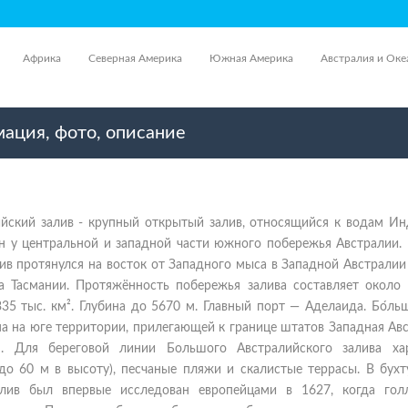
Африка
Северная Америка
Южная Америка
Австралия и Оке
ация, фото, описание
йский залив - крупный открытый залив, относящийся к водам Ин
ен у центральной и западной части южного побережья Австралии.
ив протянулся на восток от Западного мыса в Западной Австрали
а Тасмании. Протяжённость побережья залива составляет около 
5 тыс. км². Глубина до 5670 м. Главный порт — Аделаида. Бо́ль
а на юге территории, прилегающей к границе штатов Западная Ав
. Для береговой линии Большого Австралийского залива ха
до 60 м в высоту), песчаные пляжи и скалистые террасы. В бухт
лив был впервые исследован европейцами в 1627, когда гол