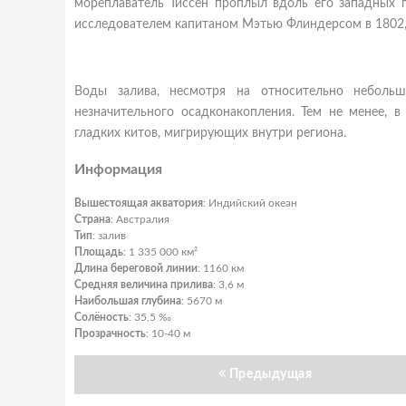
мореплаватель Тиссен проплыл вдоль его западных 
исследователем капитаном Мэтью Флиндерсом в 1802, 
Воды залива, несмотря на относительно неболь
незначительного осадконакопления. Тем не менее, в
гладких китов, мигрирующих внутри региона.
Информация
Вышестоящая акватория
: Индийский океан
Страна
: Австралия
Тип
: залив
Площадь
: 1 335 000 км²
Длина береговой линии
: 1160 км
Средняя величина прилива
: 3,6 м
Наибольшая глубина
: 5670 м
Солёность
: 35,5 ‰
Прозрачность
: 10-40 м
Предыдущая