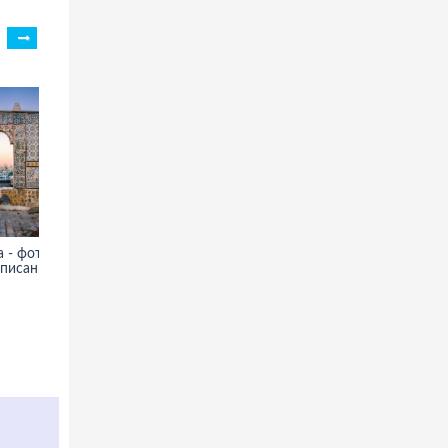
 - фото,
Успенский собор
описание
Московского Кремля - фото,
информация, описание