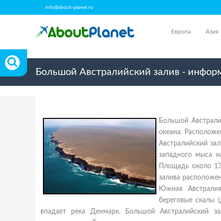
info@about-planet.ru
Европа
Азия
Большой Австралийский залив - информ
Большой Австрали
океана. Располож
Австралийский зал
западного мыса н
Площадь около 133
залива расположен
Южная Австралия
береговые скалы (
впадает река Денмарк. Большой Австралийский за