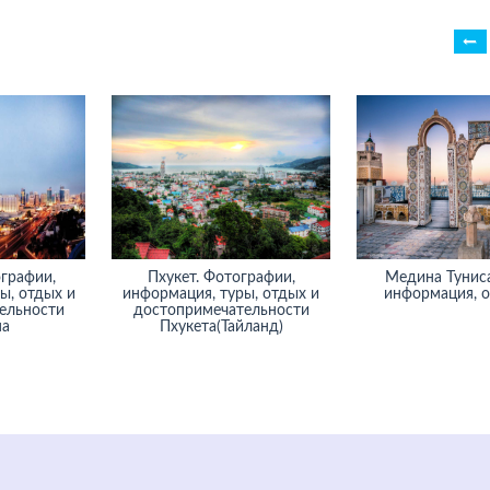
графии,
Пхукет. Фотографии,
Медина Туниса
ы, отдых и
информация, туры, отдых и
информация, 
ельности
достопримечательности
на
Пхукета(Тайланд)