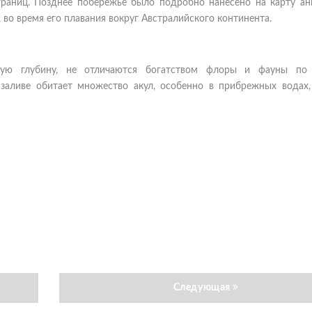
границ. Позднее побережье было подробно нанесено на карту ан
во время его плавания вокруг Австралийского континента.
шую глубину, не отличаются богатством флоры и фауны по
 заливе обитает множество акул, особенно в прибрежных водах,
Следующая