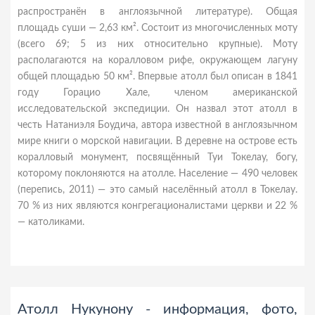
распространён в англоязычной литературе). Общая
площадь суши — 2,63 км². Состоит из многочисленных моту
(всего 69; 5 из них относительно крупные). Моту
располагаются на коралловом рифе, окружающем лагуну
общей площадью 50 км². Впервые атолл был описан в 1841
году Горацио Хале, членом американской
исследовательской экспедиции. Он назвал этот атолл в
честь Натаниэля Боудича, автора известной в англоязычном
мире книги о морской навигации. В деревне на острове есть
коралловый монумент, посвящённый Туи Токелау, богу,
которому поклоняются на атолле. Население — 490 человек
(перепись, 2011) — это самый населённый атолл в Токелау.
70 % из них являются конгрегационалистами церкви и 22 %
— католиками.
Атолл Нукунону - информация, фото,