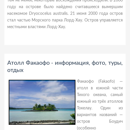
тем не менее, некоторые восхождения происходили. В 2000
году на острове было найдено считавшееся вымершим
насекомое Dryococelus australis. 21 июня 2000 года остров
стал частью Морского парка Лорд-Хау. Остров управляется
местными властями Лорд-Хау.
Атолл Факаофо - информация, фото, туры,
отдых
Факаофо (Fakaofo) —
атолл в южной части
Тихого океана, самый
южный из трёх атоллов
Токелау. Один из
вариантов названий —
остров Боудич
(особенно