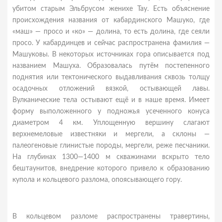
убитом старым Эльбрусом женихе Тау. Есть объяснение
происхождения названия от кабардинского Машуко, где
«маш» — просо и «ко» — долина, то есть долина, где сеяли
просо. У кабардинцев и сейчас распространена фамилия —
Машуковы. В некоторых источниках гора описывается под
названием Машуха. Образовалась путём постепенного
поднятия или тектонического выдавливания сквозь толщу
осадочных отложений вязкой, остывающей лавы.
Вулканические тела остывают ещё и в наше время. Имеет
форму выположенного у подножья усеченного конуса
диаметром 4 км. Уплощенную вершину слагают
верхнемеловые известняки и мергели, а склоны —
палеогеновые глинистые породы, мергели, реже песчаники.
На глубинах 1300—1400 м скважинами вскрыто тело
бештаунитов, внедрение которого привело к образованию
купола и кольцевого разлома, опоясывающего гору.
В кольцевом разломе распространены травертины,