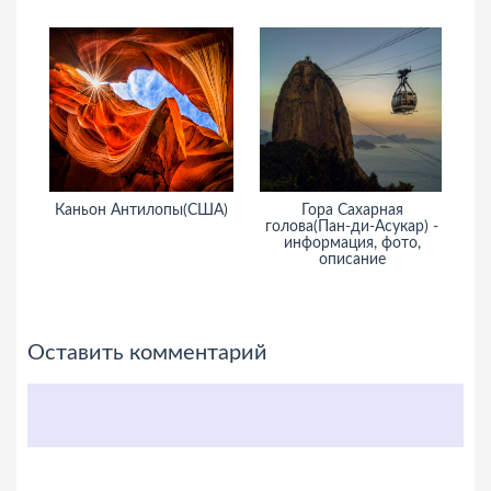
Каньон Антилопы(США)
Гора Сахарная
М
голова(Пан-ди-Асукар) -
информация, фото,
и
описание
Оставить комментарий