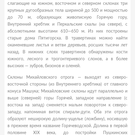
слагающие на южном, восточном и северном склонах три
крупных дугообразных тела шириной до 500 и мощностью
до 70 м, образующих живописную Горячую гору,
Внутренний хребтик и Перкальские скалы (на севере), с
абсолютными высотами 610—650 м. Из них построены
старые дома Пятигорска. В травертинах можно найти
окаменевшие листья и ветви деревьев, росших тысячи лет
назад. В нижних слоях травертинов обнаружены кости
южного, лесного и трогонтериевого слонов, а в более
высоких — зубров, бизонов и оленей.
Склоны Михайловского отрога — выходят из северо-
восточной стороны (из Внутреннего хребтика) от главного
конуса Машука; Михайловские склоны идут параллельно и
выше (северней) горы Горячей, западное направление (с
востока на запад) сменяется малым поворотом к северо-
западу, напоминая виток спирали-дуги. Оба эти отрога
образуют неширокую долину-ущелье (ложбину), носившую
в прежнее время название Горячеводской. Долина в первой
половине XIX века, до постройки Пушкинских