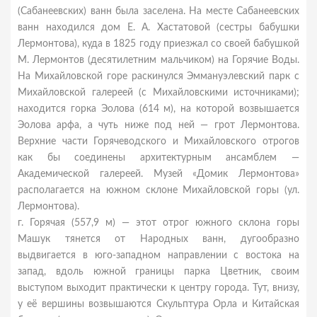
(Сабанеевских) ванн была заселена. На месте Сабанеевских
ванн находился дом Е. А. Хастатовой (сестры бабушки
Лермонтова), куда в 1825 году приезжал со своей бабушкой
М. Лермонтов (десятилетним мальчиком) на Горячие Воды.
На Михайловской горе раскинулся Эммануэлевский парк с
Михайловской галереей (c Михайловскими источниками);
находится горка Эолова (614 м), на которой возвышается
Эолова арфа, а чуть ниже под ней — грот Лермонтова.
Верхние части Горячеводского и Михайловского отрогов
как бы соединены архитектурным ансамблем —
Академической галереей. Музей «Домик Лермонтова»
располагается на южном склоне Михайловской горы (ул.
Лермонтова).
г. Горячая (557,9 м) — этот отрог южного склона горы
Машук тянется от Народных ванн, дугообразно
выдвигается в юго-западном направлении с востока на
запад, вдоль южной границы парка Цветник, своим
выступом выходит практически к центру города. Тут, внизу,
у её вершины возвышаются Скульптура Орла и Китайская