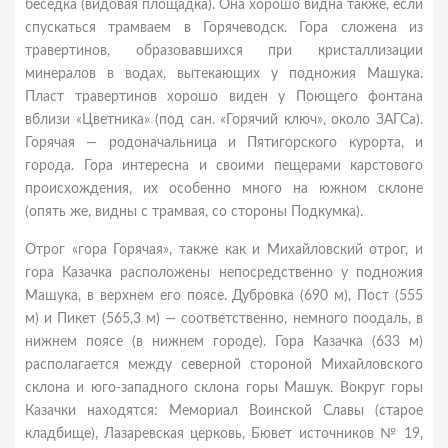
беседка (видовая площадка). Она хорошо видна также, если
спускаться трамваем в Горячеводск. Гора сложена из
травертинов, образовавшихся при кристаллизации
минералов в водах, вытекающих у подножия Машука.
Пласт травертинов хорошо виден у Поющего фонтана
вблизи «Цветника» (под сан. «Горячий ключ», около ЗАГСа).
Горячая — родоначальница и Пятигорского курорта, и
города. Гора интересна и своими пещерами карстового
происхождения, их особенно много на южном склоне
(опять же, видны с трамвая, со стороны Подкумка).
Отрог «гора Горячая», также как и Михайловский отрог, и
гора Казачка расположены непосредственно у подножия
Машука, в верхнем его поясе. Дубровка (690 м), Пост (555
м) и Пикет (565,3 м) — соответственно, немного поодаль, в
нижнем поясе (в нижнем городе). Гора Казачка (633 м)
располагается между северной стороной Михайловского
склона и юго-западного склона горы Машук. Вокруг горы
Казачки находятся: Мемориал Воинской Славы (старое
кладбище), Лазаревская церковь, Бювет источников № 19,