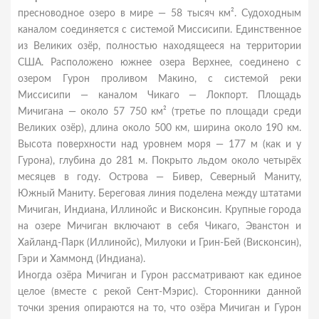
пресноводное озеро в мире — 58 тысяч км². Судоходным
каналом соединяется с системой Миссисипи. Единственное
из Великих озёр, полностью находящееся на территории
США. Расположено южнее озера Верхнее, соединено с
озером Гурон проливом Макино, с системой реки
Миссисипи — каналом Чикаго — Локпорт. Площадь
Мичигана — около 57 750 км² (третье по площади среди
Великих озёр), длина около 500 км, ширина около 190 км.
Высота поверхности над уровнем моря — 177 м (как и у
Гурона), глубина до 281 м. Покрыто льдом около четырёх
месяцев в году. Острова — Бивер, Северный Маниту,
Южный Маниту. Береговая линия поделена между штатами
Мичиган, Индиана, Иллинойс и Висконсин. Крупные города
на озере Мичиган включают в себя Чикаго, Эванстон и
Хайланд-Парк (Иллинойс), Милуоки и Грин-Бей (Висконсин),
Гэри и Хаммонд (Индиана).
Иногда озёра Мичиган и Гурон рассматривают как единое
целое (вместе с рекой Сент-Мэрис). Сторонники данной
точки зрения опираются на то, что озёра Мичиган и Гурон