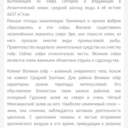
вытекающей из озера Онтарио и впадающей в
Атлантический океан; средний расход воды в её истоке
6637 м³/сек.
Раньше отходы канализации, бумажных и прочих фабрик
сбрасывались в эти озёра. Вначале существенно
загрязнённым оказалось озеро Эри, оно поросло илом, из
него пропали многие виды промысловой рыбы.
Правительство выделило значительные средства на очистку
озёр. Сейчас озёра относительно чисты. Великие озёра
являются очень важными объектами отдыха и судоходства.
Климат Великих озёр — влажный, умеренного типа, похож
на климат Средней Балтики. Для района Великих озёр
характерны резкие перепады метеоусловий. Это
обусловлено близостью таких разных районов, как
холодный Гудзонов залив на севере и очень тёплый
Мексиканский залив на юге. Наиболее изменчивый сезон —
зима, она снежная, наблюдается активная деятельность
циклонов. С циклонами связаны и частые вторжения
арктического воздуха в это время, приводящие к резкому