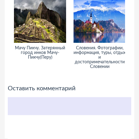
Мачу Пикчу. Затерянный
Словения. Фотографии,
Д
город инков Мачу-
информация, туры, отдых
Пикчу(Перу)
и
достопримечательности
Словении
Оставить комментарий