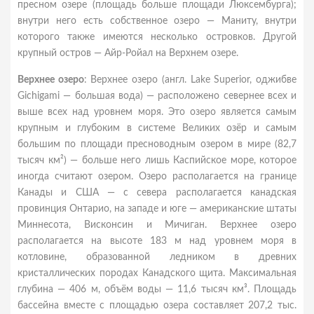
пресном озере (площадь больше площади Люксембурга);
внутри него есть собственное озеро — Маниту, внутри
которого также имеются несколько островков. Другой
крупный остров — Айр-Ройал на Верхнем озере.
Верхнее озеро
: Верхнее озеро (англ. Lake Superior, оджибве
Gichigami — большая вода) — расположено севернее всех и
выше всех над уровнем моря. Это озеро является самым
крупным и глубоким в системе Великих озёр и самым
большим по площади пресноводным озером в мире (82,7
тысяч км²) — больше него лишь Каспийское море, которое
иногда считают озером. Озеро располагается на границе
Канады и США — с севера располагается канадская
провинция Онтарио, на западе и юге — американские штаты
Миннесота, Висконсин и Мичиган. Верхнее озеро
располагается на высоте 183 м над уровнем моря в
котловине, образованной ледником в древних
кристаллических породах Канадского щита. Максимальная
глубина — 406 м, объём воды — 11,6 тысяч км³. Площадь
бассейна вместе с площадью озера составляет 207,2 тыс.