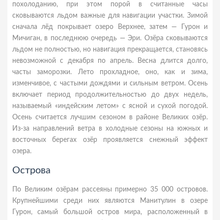
похолоданию, при этом порой в считанные часы
сковываются льдом важные для навигации участки. Зимой
сначала лёд покрывает озеро Верхнее, затем — Гурон и
Мичиган, в последнюю очередь — Эри. Озёра сковываются
льдом не полностью, но навигация прекращается, становясь
невозможной с декабря по апрель. Весна длится долго,
часты заморозки. Лето прохладное, оно, как и зима,
изменчивое, с частыми дождями и сильным ветром. Осень
включает период продолжительностью до двух недель,
называемый «индейским летом» с ясной и сухой погодой.
Осень считается лучшим сезоном в районе Великих озёр.
Из-за направлений ветра в холодные сезоны на южных и
восточных берегах озёр проявляется снежный эффект
озера.
Острова
По Великим озёрам рассеяны примерно 35 000 островов.
Крупнейшими среди них являются Манитулин в озере
Гурон, самый большой остров мира, расположенный в