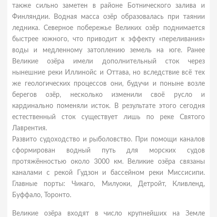
также сильно заметен в районе Ботнического залива и
Финляндии. Водная масса озёр образовалась при таянии
ледника. Северное побережье Великих озёр поднимается
быстрее южного, что приводит к эффекту «переливания»
воды и медленному затоплению земель на юге. Ранее
Великие озёра имели дополнительный сток через
нынешние реки Иллинойс и Оттава, но вследствие всё тех
же геологических процессов они, будучи и поныне возле
берегов озёр, несколько изменили своё русло и
кардинально поменяли исток. В результате этого сегодня
естественный сток существует лишь по реке Святого
Лаврентия.
Развито судоходство и рыболовство. При помощи каналов
сформирован водный путь для морских судов
протяжённостью около 3000 км. Великие озёра связаны
каналами с рекой Гудзон и бассейном реки Миссисипи.
Главные порты: Чикаго, Милуоки, Детройт, Кливленд,
Буффало, Торонто.
Великие озёра входят в число крупнейших на Земле