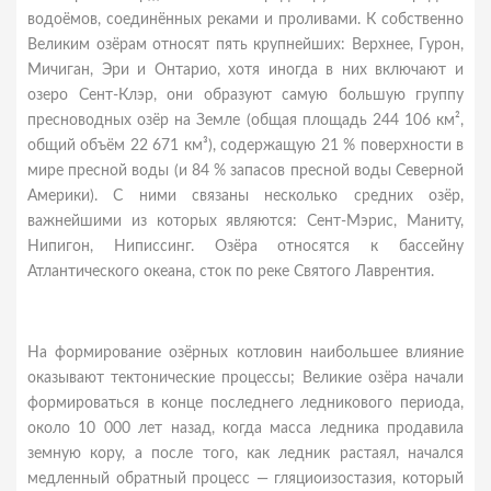
водоёмов, соединённых реками и проливами. К собственно
Великим озёрам относят пять крупнейших: Верхнее, Гурон,
Мичиган, Эри и Онтарио, хотя иногда в них включают и
озеро Сент-Клэр, они образуют самую большую группу
пресноводных озёр на Земле (общая площадь 244 106 км²,
общий объём 22 671 км³), содержащую 21 % поверхности в
мире пресной воды (и 84 % запасов пресной воды Северной
Америки). С ними связаны несколько средних озёр,
важнейшими из которых являются: Сент-Мэрис, Маниту,
Нипигон, Ниписсинг. Озёра относятся к бассейну
Атлантического океана, сток по реке Святого Лаврентия.
На формирование озёрных котловин наибольшее влияние
оказывают тектонические процессы; Великие озёра начали
формироваться в конце последнего ледникового периода,
около 10 000 лет назад, когда масса ледника продавила
земную кору, а после того, как ледник растаял, начался
медленный обратный процесс — гляциоизостазия, который