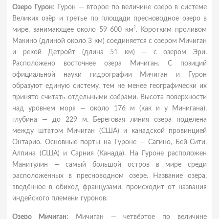
Озеро Гурон
: Гурон — второе по величине озеро в системе
Великих озёр и третье по площади пресноводное озеро в
мире, занимающее около 59 600 км². Коротким проливом
Макино (длиной около 3 км) соединяется с озером Мичиган
и рекой Детройт (длина 51 км) — с озером Эри.
Расположено восточнее озера Мичиган. С позиций
официальной науки гидрографии Мичиган и Гурон
образуют единую систему, тем не менее географически их
принято считать отдельными озёрами. Высота поверхности
над уровнем моря — около 176 м (как и у Мичигана),
глубина — до 229 м. Береговая линия озера поделена
между штатом Мичиган (США) и канадской провинцией
Онтарио. Основные порты на Гуроне — Сагино, Бей-Сити,
Алпина (США) и Сарния (Канада). На Гуроне расположен
Манитулин — самый большой остров в мире среди
расположенных в пресноводном озере. Название озера,
введённое в обиход французами, происходит от названия
индейского племени гуронов.
Озеро Мичиган
: Мичиган — четвёртое по величине