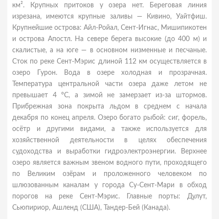
км². Крупных притоков у озера нет. Береговая линия
изрезана, имеются крупные заливы — Кивино, Уайтфиш.
Крупнейшие острова: Айл-Ройал, Сент-Игнас, Мишипикотен
и острова Апостл. На севере берега высокие (до 400 м) и
скалистые, а на юге — в основном низменные и песчаные.
Сток по реке Сент-Мэрис длиной 112 км осуществляется в
озеро Гурон. Вода в озере холодная и прозрачная.
Температура центральной части озера даже летом не
превышает 4 °C, а зимой не замерзает из-за штормов.
Прибрежная зона покрыта льдом в среднем с начала
декабря по конец апреля. Озеро богато рыбой: сиг, форель,
осётр и другими видами, а также используется для
хозяйственной деятельности в целях обеспечения
судоходства и выработки гидроэлектроэнергии. Верхнее
озеро является важным звеном водного пути, проходящего
по Великим озёрам и проложенного человеком по
шлюзованным каналам у города Су-Сент-Мари в обход
порогов на реке Сент-Мэрис. Главные порты: Дулут,
Сьюпириор, Ашленд (США), Тандер-Бей (Канада).