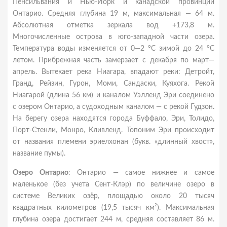
Пенсильвания и Нью-Йорк и канадской провинции
Онтарио. Средняя глубина 19 м, максимальная — 64 м.
Абсолютная отметка зеркала вод +173,8 м.
Многочисленные острова в юго-западной части озера.
Температура воды изменяется от 0—2 °C зимой до 24 °C
летом. Прибрежная часть замерзает с декабря по март—
апрель. Вытекает река Ниагара, впадают реки: Детройт,
Гранд, Рейзин, Гурон, Моми, Сандаски, Куяхога. Рекой
Ниагарой (длина 56 км) и каналом Уэлленд Эри соединено
с озером Онтарио, а судоходным каналом — с рекой Гудзон.
На берегу озера находятся города Буффало, Эри, Толидо,
Порт-Стенли, Монро, Кливленд. Топоним Эри происходит
от названия племени эриелхонан (букв. «длинный хвост»,
название пумы).
Озеро Онтарио
: Онтарио — самое нижнее и самое
маленькое (без учета Сент-Клэр) по величине озеро в
системе Великих озёр, площадью около 20 тысяч
квадратных километров (19,5 тысяч км²). Максимальная
глубина озера достигает 244 м, средняя составляет 86 м.