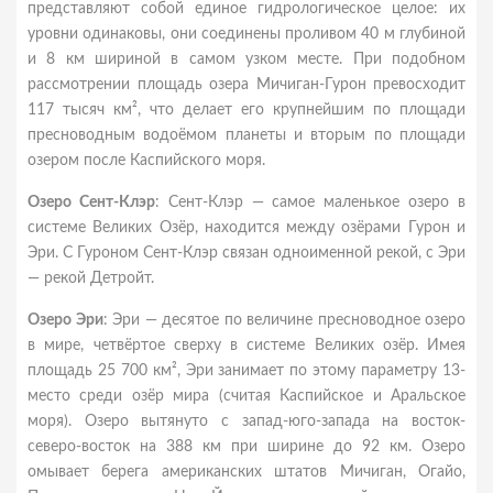
представляют собой единое гидрологическое целое: их
уровни одинаковы, они соединены проливом 40 м глубиной
и 8 км шириной в самом узком месте. При подобном
рассмотрении площадь озера Мичиган-Гурон превосходит
117 тысяч км², что делает его крупнейшим по площади
пресноводным водоёмом планеты и вторым по площади
озером после Каспийского моря.
Озеро Сент-Клэр
: Сент-Клэр — самое маленькое озеро в
системе Великих Озёр, находится между озёрами Гурон и
Эри. С Гуроном Сент-Клэр связан одноименной рекой, с Эри
— рекой Детройт.
Озеро Эри
: Эри — десятое по величине пресноводное озеро
в мире, четвёртое сверху в системе Великих озёр. Имея
площадь 25 700 км², Эри занимает по этому параметру 13-
место среди озёр мира (считая Каспийское и Аральское
моря). Озеро вытянуто с запад-юго-запада на восток-
северо-восток на 388 км при ширине до 92 км. Озеро
омывает берега американских штатов Мичиган, Огайо,