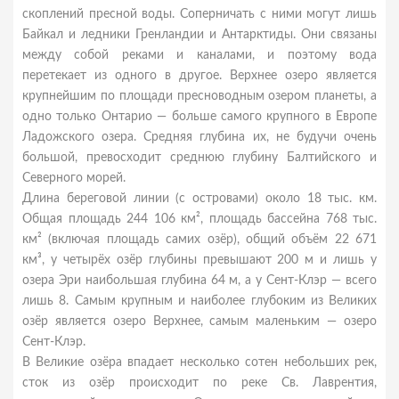
скоплений пресной воды. Соперничать с ними могут лишь
Байкал и ледники Гренландии и Антарктиды. Они связаны
между собой реками и каналами, и поэтому вода
перетекает из одного в другое. Верхнее озеро является
крупнейшим по площади пресноводным озером планеты, а
одно только Онтарио — больше самого крупного в Европе
Ладожского озера. Средняя глубина их, не будучи очень
большой, превосходит среднюю глубину Балтийского и
Северного морей.
Длина береговой линии (с островами) около 18 тыс. км.
Общая площадь 244 106 км², площадь бассейна 768 тыс.
км² (включая площадь самих озёр), общий объём 22 671
км³, у четырёх озёр глубины превышают 200 м и лишь у
озера Эри наибольшая глубина 64 м, а у Сент-Клэр — всего
лишь 8. Самым крупным и наиболее глубоким из Великих
озёр является озеро Верхнее, самым маленьким — озеро
Сент-Клэр.
В Великие озёра впадает несколько сотен небольших рек,
сток из озёр происходит по реке Св. Лаврентия,