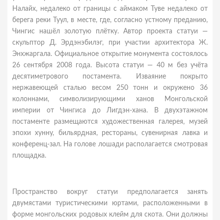
Налайх, недалеко от границы с аймаком Туве недалеко от
берега реки Туул, в месте, где, согласно устному преданию,
Чингис нашёл золотую плётку. Автор проекта статуи —
скульптор Д. Эрдэнэбилэг, при участии архитектора Ж.
Энхжаргала. Официальное открытие монумента состоялось
26 сентября 2008 года. Высота статуи — 40 м без учёта
десятиметрового постамента. Изваяние покрыто
нержавеющей сталью весом 250 тонн и окружено 36
колоннами, символизирующими ханов Монгольской
империи от Чингиса до Лигдэн-хана. В двухэтажном
постаменте размещаются художественная галерея, музей
эпохи хунну, бильярдная, рестораны, сувенирная лавка и
конференц-зал. На голове лошади располагается смотровая
площадка.
Пространство вокруг статуи предполагается занять
двумястами туристическими юртами, расположенными в
форме монгольских родовых клейм для скота. Они должны