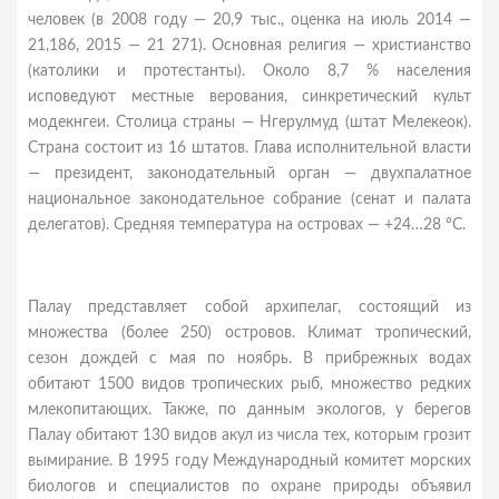
человек (в 2008 году — 20,9 тыс., оценка на июль 2014 —
21,186, 2015 — 21 271). Основная религия — христианство
(католики и протестанты). Около 8,7 % населения
исповедуют местные верования, синкретический культ
модекнгеи. Столица страны — Нгерулмуд (штат Мелекеок).
Страна состоит из 16 штатов. Глава исполнительной власти
— президент, законодательный орган — двухпалатное
национальное законодательное собрание (сенат и палата
делегатов). Средняя температура на островах — +24…28 °C.
Палау представляет собой архипелаг, состоящий из
множества (более 250) островов. Климат тропический,
сезон дождей с мая по ноябрь. В прибрежных водах
обитают 1500 видов тропических рыб, множество редких
млекопитающих. Также, по данным экологов, у берегов
Палау обитают 130 видов акул из числа тех, которым грозит
вымирание. В 1995 году Международный комитет морских
биологов и специалистов по охране природы объявил