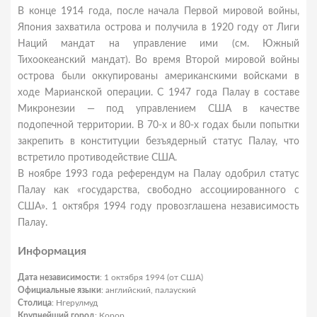
В конце 1914 года, после начала Первой мировой войны,
Япония захватила острова и получила в 1920 году от Лиги
Наций мандат на управление ими (см. Южный
Тихоокеанский мандат). Во время Второй мировой войны
острова были оккупированы американскими войсками в
ходе Марианской операции. С 1947 года Палау в составе
Микронезии — под управлением США в качестве
подопечной территории. В 70-х и 80-х годах были попытки
закрепить в конституции безъядерный статус Палау, что
встретило противодействие США.
В ноябре 1993 года референдум на Палау одобрил статус
Палау как «государства, свободно ассоциированного с
США». 1 октября 1994 году провозглашена независимость
Палау.
Информация
Дата независимости
: 1 октября 1994 (от США)
Официальные языки
: английский, палауский
Столица
: Нгерулмуд
Крупнейший город
: Корор