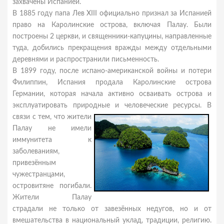
захвачены Испанией.
В 1885 году папа Лев XIII официально признал за Испанией
право на Каролинские острова, включая Палау. Были
построены 2 церкви, и священники-капуцины, направленные
туда, добились прекращения вражды между отдельными
деревнями и распространили письменность.
В 1899 году, после испано-американской войны и потери
Филиппин, Испания продала Каролинские острова
Германии, которая начала активно осваивать острова и
эксплуатировать природные и человеческие ресурсы. В
связи с тем, что
жители
Палау не имели
иммунитета к
заболеваниям,
привезённым
чужестранцами,
островитяне погибали.
Жители Палау
страдали не только от завезённых недугов, но и от
вмешательства в национальный уклад, традиции, религию.