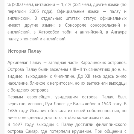
% (2000 чел.), китайский — 1,7 % (331 чел.), другие языки (по
переписи 2005 года). Официальные языки — палау и
английский. В отдельных штатах статус официальных
имеют другие языки: в Сонсороле сонсорольский и
английский, в Хатохобеи тоби и английский, в Ангауре
палау, японский и английский
История Палау
Архипелаг Палау — западная часть Каролинских островов.
Острова Палау были заселены в III—II тысячелетиях до н. э.,
видимо, выходцами с Филиппин. До XII века здесь жило
население, близкое к негритосам, но их вытеснили выходцы
с Зондских островов.
Первым европейцем, увидевшим острова Палау, был,
вероятно, испанец Руи Лопес де Вильялобос в 1543 году. В
1686 году Испания объявила их своей собственностью, но
ничего не сделала для того, чтобы колонизовать их.
В 1697 году выходцы с Палау достигли филиппинского
острова Самар, где потерпели крушение. При общении с