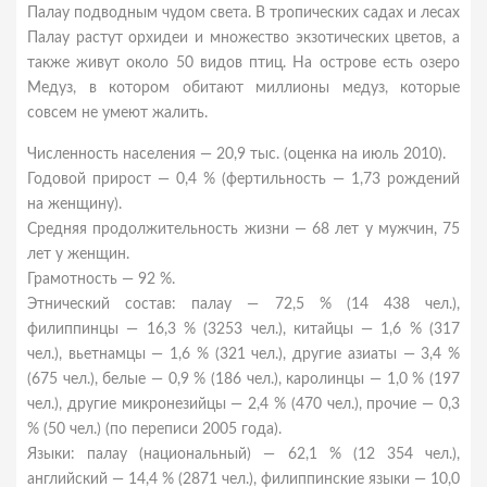
Палау подводным чудом света. В тропических садах и лесах
Палау растут орхидеи и множество экзотических цветов, а
также живут около 50 видов птиц. На острове есть озеро
Медуз, в котором обитают миллионы медуз, которые
совсем не умеют жалить.
Численность населения — 20,9 тыс. (оценка на июль 2010).
Годовой прирост — 0,4 % (фертильность — 1,73 рождений
на женщину).
Средняя продолжительность жизни — 68 лет у мужчин, 75
лет у женщин.
Грамотность — 92 %.
Этнический состав: палау — 72,5 % (14 438 чел.),
филиппинцы — 16,3 % (3253 чел.), китайцы — 1,6 % (317
чел.), вьетнамцы — 1,6 % (321 чел.), другие азиаты — 3,4 %
(675 чел.), белые — 0,9 % (186 чел.), каролинцы — 1,0 % (197
чел.), другие микронезийцы — 2,4 % (470 чел.), прочие — 0,3
% (50 чел.) (по переписи 2005 года).
Языки: палау (национальный) — 62,1 % (12 354 чел.),
английский — 14,4 % (2871 чел.), филиппинские языки — 10,0