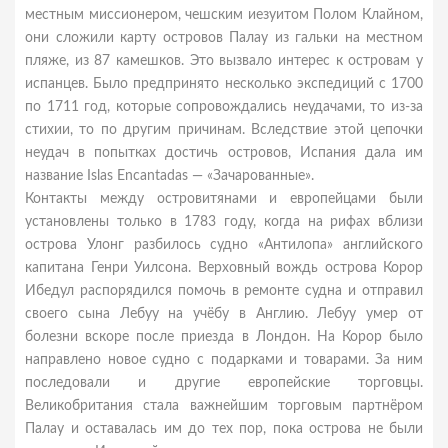
местным миссионером, чешским иезуитом Полом Клайном,
они сложили карту островов Палау из гальки на местном
пляже, из 87 камешков. Это вызвало интерес к островам у
испанцев. Было предпринято несколько экспедиций с 1700
по 1711 год, которые сопровождались неудачами, то из-за
стихии, то по другим причинам. Вследствие этой цепочки
неудач в попытках достичь островов, Испания дала им
название Islas Encantadas — «Зачарованные».
Контакты между островитянами и европейцами были
установлены только в 1783 году, когда на рифах вблизи
острова Улонг разбилось судно «Антилопа» английского
капитана Генри Уилсона. Верховный вождь острова Корор
Ибедул распорядился помочь в ремонте судна и отправил
своего сына Лебуу на учёбу в Англию. Лебуу умер от
болезни вскоре после приезда в Лондон. На Корор было
направлено новое судно с подарками и товарами. За ним
последовали и другие европейские торговцы.
Великобритания стала важнейшим торговым партнёром
Палау и оставалась им до тех пор, пока острова не были