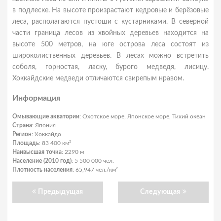
в подлеске. На высоте произрастают кедровые и берёзовые
леса, располагаются пустоши с кустарниками. В северной
части граница лесов из хвойных деревьев находится на
высоте 500 метров, на юге острова леса состоят из
широколиственных деревьев. В лесах можно встретить
соболя, горностая, ласку, бурого медведя, лисицу.
Хоккайдские медведи отличаются свирепым нравом.
Информация
Омывающие акватории
: Охотское море, Японское море, Тихий океан
Страна
: Япония
Регион
: Хоккайдо
Площадь
: 83 400 км²
Наивысшая точка
: 2290 м
Население (2010 год)
: 5 500 000 чел.
Плотность населения
: 65,947 чел./км²
Предыдущая
Следующая