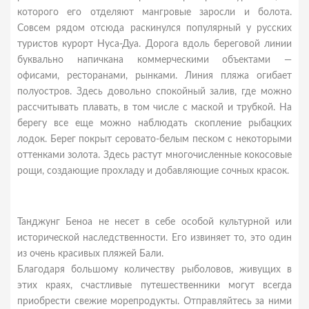
которого его отделяют мангровые заросли и болота.
Совсем рядом отсюда раскинулся популярный у русских
туристов курорт Нуса-Дуа. Дорога вдоль береговой линии
буквально напичкана коммерческими объектами —
офисами, ресторанами, рынками. Линия пляжа огибает
полуостров. Здесь довольно спокойный залив, где можно
рассчитывать плавать, в том числе с маской и трубкой. На
берегу все еще можно наблюдать скопление рыбацких
лодок. Берег покрыт серовато-белым песком с некоторыми
оттенками золота. Здесь растут многочисленные кокосовые
рощи, создающие прохладу и добавляющие сочных красок.
Танджунг Беноа не несет в себе особой культурной или
исторической наследственности. Его извиняет то, это один
из очень красивых пляжей Бали.
Благодаря большому количеству рыболовов, живущих в
этих краях, счастливые путешественники могут всегда
приобрести свежие морепродукты. Отправляйтесь за ними