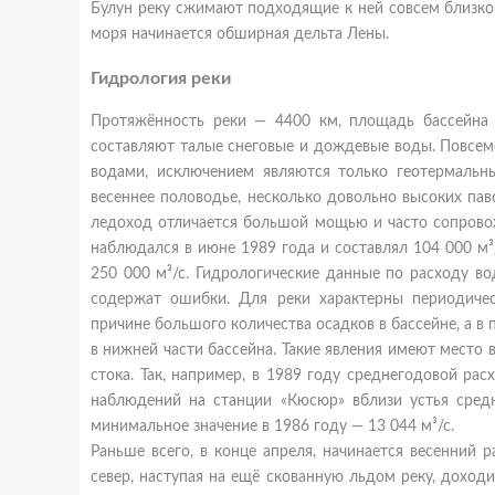
Булун реку сжимают подходящие к ней совсем близко 
моря начинается обширная дельта Лены.
Гидрология реки
Протяжённость реки — 4400 км, площадь бассейна —
составляют талые снеговые и дождевые воды. Повсем
водами, исключением являются только геотермаль
весеннее половодье, несколько довольно высоких пав
ледоход отличается большой мощью и часто сопрово
наблюдался в июне 1989 года и составлял 104 000 м
250 000 м³/с. Гидрологические данные по расходу во
содержат ошибки. Для реки характерны периодичес
причине большого количества осадков в бассейне, а в
в нижней части бассейна. Такие явления имеют место 
стока. Так, например, в 1989 году среднегодовой расх
наблюдений на станции «Кюсюр» вблизи устья средн
минимальное значение в 1986 году — 13 044 м³/с.
Раньше всего, в конце апреля, начинается весенний 
север, наступая на ещё скованную льдом реку, доходи