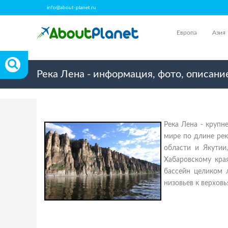
info@about-planet.ru
Европа
Азия
Река Лена - информация, фото, описани
Река Лена - крупн
мире по длине рек
области и Якутии
Хабаровскому края
бассейн целиком 
низовьев к верховь