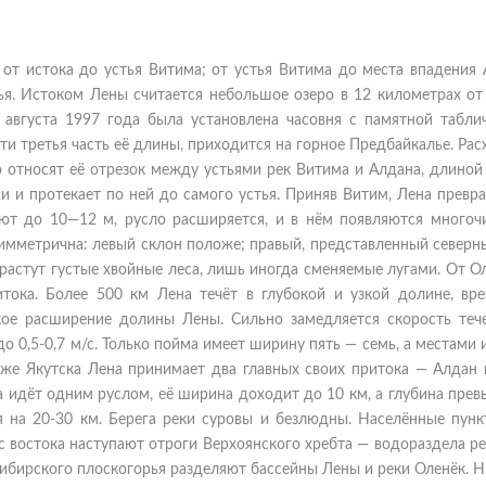
: от истока до устья Витима; от устья Витима до места впадения
ья. Истоком Лены считается небольшое озеро в 12 километрах от 
августа 1997 года была установлена часовня с памятной таблич
ти третья часть её длины, приходится на горное Предбайкалье. Ра
ю относят её отрезок между устьями рек Витима и Алдана, длиной
и и протекает по ней до самого устья. Приняв Витим, Лена превр
ют до 10—12 м, русло расширяется, и в нём появляются многоч
симметрична: левый склон положе; правый, представленный северн
 растут густые хвойные леса, лишь иногда сменяемые лугами. От 
тока. Более 500 км Лена течёт в глубокой и узкой долине, вре
кое расширение долины Лены. Сильно замедляется скорость тече
о 0,5-0,7 м/с. Только пойма имеет ширину пять — семь, а местами и
же Якутска Лена принимает два главных своих притока — Алдан 
на идёт одним руслом, её ширина доходит до 10 км, а глубина пре
ся на 20-30 км. Берега реки суровы и безлюдны. Населённые пунк
 с востока наступают отроги Верхоянского хребта — водораздела р
ибирского плоскогорья разделяют бассейны Лены и реки Оленёк. 