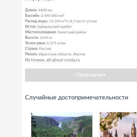
Длина
: 4400 км
Бассейн
: 2 490 000 км²
Расход воды
: 16 350 м³/с (4,7 км от устья)
Исток
: Байкальский хребет
Местоположение
: Качугский район
Высота
: 1650 м
Уклон реки
: 0,375 м/км
Страна
: Россия
Регион
: Иркутская область, Якутия
Источник. all-about-russia.ru
Предыдущая
Случайные достопримечательности