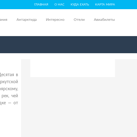
ГЛАВНАЯ
О НАС
КУДА ЕХАТЬ
КАРТА МИРА
ания
Антарктида
Интересно
Отели
Авиабилеты
Десятая в
Иркутской
ярскому,
рек, чей
дке — от