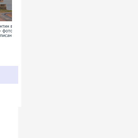
нтин в
Миссия иезуитов Хесус-де-
 фото,
Таварангуэ - фото,
описание
информация, история