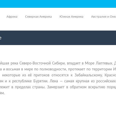
Африка
Северная Америка
Южная Америка
Австралия и Оке
е
ейшая река Северо-Восточной Сибири, впадает в Море Лаптевых. 
а и восьмая в мире по полноводности, протекает по территории 
, некоторые из её притоков относятся к Забайкальскому, Красно
м и к республике Бурятии. Лена — самая крупная из российских 
лежит в пределах страны. Замерзает в обратном вскрытию поря
ям.