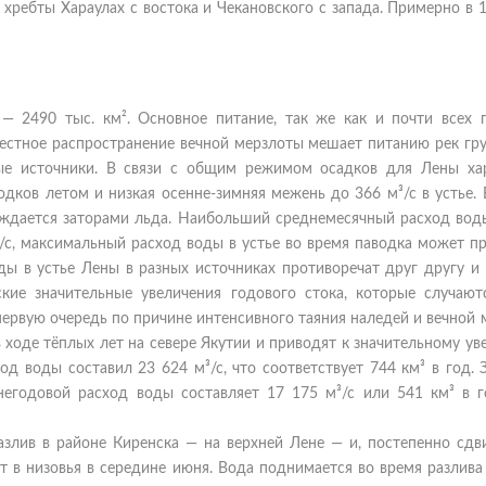
хребты Хараулах с востока и Чекановского с запада. Примерно в 
 2490 тыс. км². Основное питание, так же как и почти всех п
естное распространение вечной мерзлоты мешает питанию рек гр
ные источники. В связи с общим режимом осадков для Лены ха
одков летом и низкая осенне-зимняя межень до 366 м³/с в устье.
ждается заторами льда. Наибольший среднемесячный расход воды
³/с, максимальный расход воды в устье во время паводка может п
ды в устье Лены в разных источниках противоречат друг другу и
кие значительные увеличения годового стока, которые случают
 первую очередь по причине интенсивного таяния наледей и вечной
в ходе тёплых лет на севере Якутии и приводят к значительному у
од воды составил 23 624 м³/с, что соответствует 744 км³ в год. 
егодовой расход воды составляет 17 175 м³/с или 541 км³ в г
разлив в районе Киренска — на верхней Лене — и, постепенно сдв
т в низовья в середине июня. Вода поднимается во время разлива