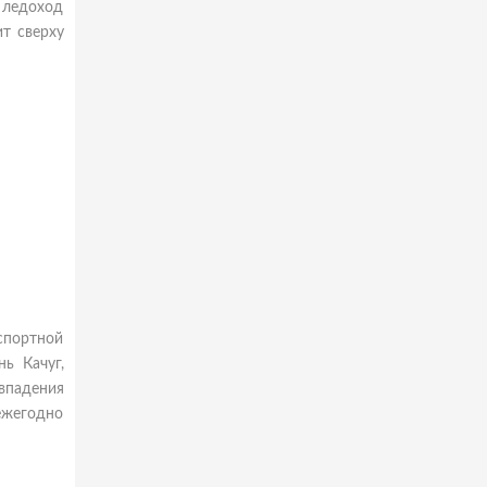
 ледоход
ит сверху
спортной
ь Качуг,
впадения
ежегодно