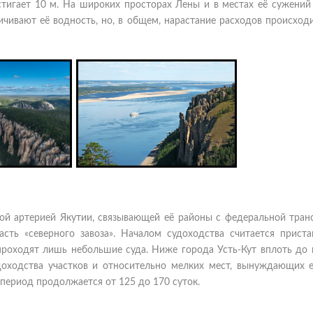
тигает 10 м. На широких просторах Лены и в местах её сужений
ичивают её водность, но, в общем, нарастание расходов происход
ой артерией Якутии, связывающей её районы с федеральной тран
сть «северного завоза». Началом судоходства считается пристан
проходят лишь небольшие суда. Ниже города Усть-Кут вплоть до 
оходства участков и относительно мелких мест, вынуждающих 
период продолжается от 125 до 170 суток.