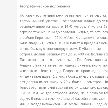
Географическое положение
По характеру течения реки различают три её участка
третий нижний участок — от впадения Алдана до уст
расположенное на высоте 1470 метров. У истока 19 
верхнее течение Лены до впадения Витима, то есть поч
в районе Киренска — 1100 м³/сек. К среднему течени
Близ впадения Витима Лена вступает в пределы Якути
очень большую многоводную реку. Глубины возраста
острова, долина расширяется до 20—30 км. Долина а
Патомского нагорья, круче и выше. По обоим склонам
Алдана Лена не имеет ни одного значительного при
известняки. Ниже города Покровска происходит рез
нигде не превышает 1,3 м/с, а большей частью падает д
вся долина имеет ширину 20 и более километров. Ни
Теперь это гигантский водный поток; даже там, где о
—20 м. Там же, где островов много, Лена разливает
редки. В нижнем течении Лены её бассейн очень узок:
Яны, с запада незначительные возвышенности Среднес