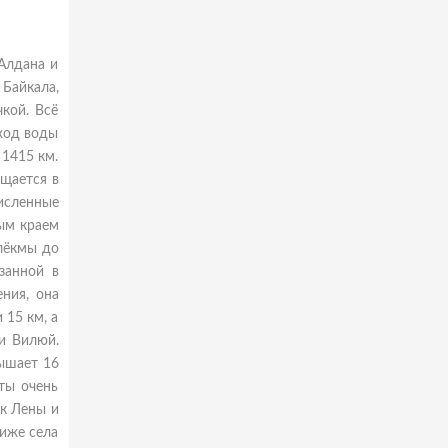
 Алдана и
Байкала,
кой. Всё
сход воды
 1415 км.
ащается в
исленные
ым краем
Олёкмы до
занной в
ния, она
 15 км, а
и Вилюй.
вышает 16
ты очень
ек Лены и
Ниже села