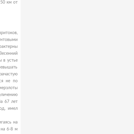
150 км от
ритоков,
унтовыми
рактерны
 Весенний
 в устье
ревышать
 зачастую
ся не по
 мерзлоты
величению
За 67 лет
од, имел
игаясь на
 на 6-8 м