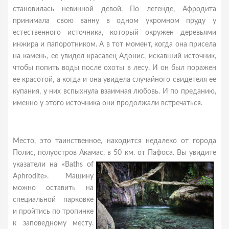
становилась невинной девой. По легенде, Афродита
принимала свою ванну в одном укромном пруду у
естественного источника, который окружен деревьями
инжира и папоротником. А в тот момент, когда она присела
на камень, ее увидел красавец Адонис, искавший источник,
чтобы попить воды после охоты в лесу. И он был поражен
ее красотой, а когда и она увидела случайного свидетеля ее
купания, у них вспыхнула взаимная любовь. И по преданию,
именно у этого источника они продолжали встречаться.
Место, это таинственное, находится недалеко от города
Полис, полуостров Акамас, в 50 км. от Пафоса. Вы увидите
указатели на
«Baths of
Aphrodite». Машину
можно оставить на
специальной парковке
и пройтись по тропинке
к заповедному месту.