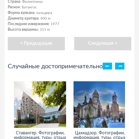
Страна
: Филиппины
Регион
: Батангас
Форма вулкана
: кальдера
Диаметр кратера
: 400 м
Последнее извержение
: 1977
Высота вершины
: 311 м
Предыдущая
Следующая
Случайные достопримечательности
Ставангер. Фотографии,
Цахкадзор. Фотографии,
информация, туры, отдых
информация, туры, отдых