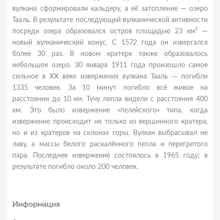
вулкана сформировали кальдеру, а её затопление — озеро
Тааль. В результате последующей вулканической активности
посреди озера образовался остров площадью 23 км² —
новый вулканический конус. С 1572 года он извергался
более 30 раз. В новом кратере также образовалось
небольшое озеро. 30 января 1911 года произошло самое
сильное в XX веке извержения вулкана Тааль — погибли
1335 человек. За 10 минут погибло всё живое на
расстоянии до 10 км. Тучу пепла видели с расстояния 400
км. Это было извержение «пелейского» типа, когда
извержение происходит не только из вершинного кратера,
но и из кратеров на склонах горы. Вулкан выбрасывал не
лаву, а массы белого раскалённого пепла и перегретого
пара. Последнее извержение состоялось в 1965 году; в
результате погибло около 200 человек.
Информация