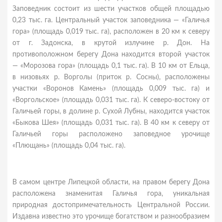
Заповедник состоит из шести участков общей площадью
0,23 тыс. га. Центральный участок заповедника — «Галичья
гора» (площадь 0,019 тыс. га), расположен в 20 км к северу
от г. Задонска, в крутой излучине р. Дон. На
противоположном берегу Дона находится второй участок
— «Морозова гора» (площадь 0,1 тыс. га). В 10 км от Ельца,
в низовьях р. Ворголы (приток р. Сосны), расположены
участки «Воронов Камень» (площадь 0,009 тыс. га) и
«Воргольское» (площадь 0,031 тыс. га). К северо-востоку от
Галичьей горы, в долине р. Сухой Лубны, находится участок
«Быкова Шея» (площадь 0,031 тыс. га). В 40 км к северу от
Галичьей горы расположено заповедное урочище
«Плющань» (площадь 0,04 тыс. га).
В самом центре Липецкой области, на правом берегу Дона
расположена знаменитая Галичья гора, уникальная
природная достопримечательность Центральной России.
Издавна известно это урочище богатством и разнообразием