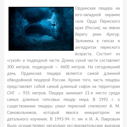
Ординская пещера на
юго-западной окраине
села Орда Пермского
края (Россия), на левом
берегу реки Кунгур.
Заложена в гипсах и
ангидритах пермского
возраста. Состоит из
«сухой» и подводной части. Длина сухой части составляет
300 метров, подводной — 4600 метров. На сегодняшний
день Ординская пещера является самой длинной
обводнённой пещерой России. Кроме того, часть пещеры
представляет собой самый длинный сифон на территории
СНГ — 935 метров. Пещера занимает 21-е место среди
самых длинных гипсовых пещер мира. В 1992 г. о
существовании пещеры узнал пермский спелеолог А. М.
Самовольников, который явился инициатором ее
детального изучения. В 1993-94 гг. им и И. А. Лавровым
было осуществлено несколько исследовательских выездов