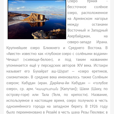
Озеро Урмия -
бессточное солёное
озеро, расположенное
на Армянском нагорье
между останами
Восточный и Западный
Азербайджан, на
северо-западе Ирана.
Крупнейшее озеро Ближнего и Среднего Востока. В
«Авесте» известно как «глубокое озеро с солёными водами»
Чечашт («сияюще-белое»), и под таким названием
упоминается ещё у персидских авторов XIV века. Истахри
называет его Бухайрат аш-Шурат — «озеро еретиков,
схизматиков». В средние века именовалось также Солёным
озером; Кабудан (иран. Дарйача-йи Кабудан — «голубое
озеро», ср. арм. Կապուտան [Капутан]); Шахи (Шаху, по
острову-горе) или Тала (Теля, по крепости). Название,
используемое в настоящее время, озеро получило в честь
одноимённого города на западном берегу. В 1926 году
было переименовано в Резайе́ в честь шаха Резы Пехлеви; в