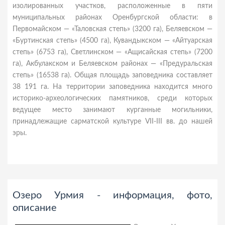
изолированных участков, расположенные в пяти
муниципальных районах Оренбургской области: в
Первомайском — «Таловская степь» (3200 га), Беляевском —
«Буртинская степь» (4500 га), Кувандыкском — «Айтуарская
степь» (6753 га), Светлинском — «Ащисайская степь» (7200
га), Акбулакском и Беляевском районах — «Предуральская
степь» (16538 га). Общая площадь заповедника составляет
38 191 га. На территории заповедника находится много
историко-археологических памятников, среди которых
ведущее место занимают курганные могильники,
принадлежащие сарматской культуре VII-III вв. до нашей
эры.
Озеро Урмия - информация, фото,
описание