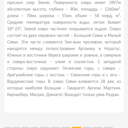
пресных озер Земли. Поверхность озера имеет 1897м
абсолютную высоту, глубина – 80м, площадь – 1260км²,
длина – 70км, ширина – 55км, объем – 58 млрд. м³.
Средняя температура поверхности воды, летом бывает
18°-23°. Зимой озеро частично покрывается льдом. Озеро
состоит из двух неравных частей – Большой Севан и Малый
Севан. Эти части сливаются 5км-вым проливом, который
находится между полуостровами Артаниш и Норатус.
Южные и восточные берега широкие и ровные, а северные
и северо-восточные – узкие и скалистые. С западной
стороны озеро окружают Гегамские горы, с севера –
Арегунийские горы, с востока – Севанские горы и с юга –
Варденисские горы. В озеро Севан вливаются 28 рек, из
которых наиболее большие – Гаварагет, Аргичи, Мартуни,
Карчахбюр, Масрик, Дзкнагет. Выходит только река Раздан.