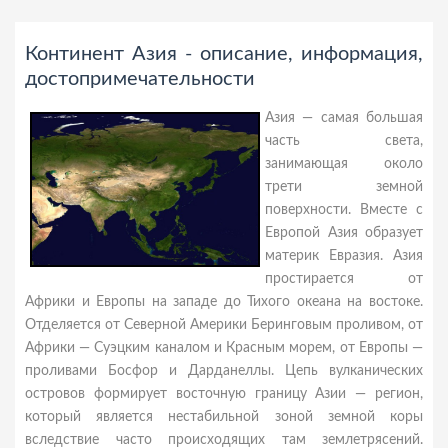
Континент Азия - описание, информация,
достопримечательности
Азия — самая большая
часть света,
занимающая около
трети земной
поверхности. Вместе с
Европой Азия образует
материк Евразия. Азия
простирается от
Африки и Европы на западе до Тихого океана на востоке.
Отделяется от Северной Америки Беринговым проливом, от
Африки — Суэцким каналом и Красным морем, от Европы —
проливами Босфор и Дарданеллы. Цепь вулканических
островов формирует восточную границу Азии — регион,
который является нестабильной зоной земной коры
вследствие часто происходящих там землетрясений.