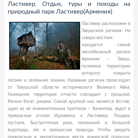
Ластивер. Отдых, туры и походы на
природный парк Ластивер(Армения)
Ластивер расположен в
Тавушском регионе. На
северо-востоке
находится самый
лесообильный регион
Армении – Тавуш,
половина территории
которого покрыта
лесами и зелеными зонами. Название региона происходит
от Тавушской области исторического Великого Айка.
Нынешняя территория отчасти совпадает с прошлой.
Регион богат реками. Самой крупной них является Агстев;
один из ее знаменательных притоков – Хачахпюр, ведет в
прекрасные уголки Иджевана, к Ластиверу. Пещера,
пустыня, быстротечная река, маленький и большой
водопады, лес и прекрасная природа. Чтобы увидеть
прекрасные и неповторимые места армянской природы,