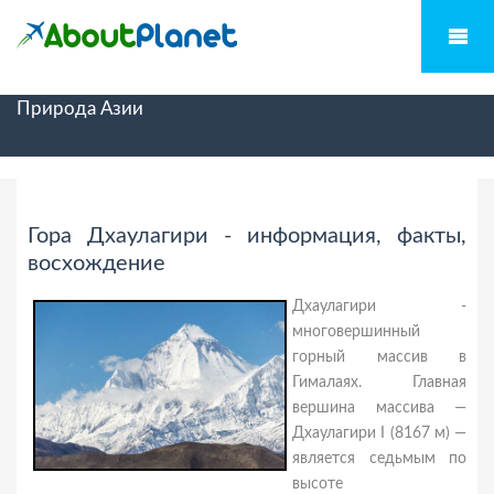
Природа Азии
Гора Дхаулагири - информация, факты,
восхождение
Дхаулагири -
многовершинный
горный массив в
Гималаях. Главная
вершина массива —
Дхаулагири I (8167 м) —
является седьмым по
высоте