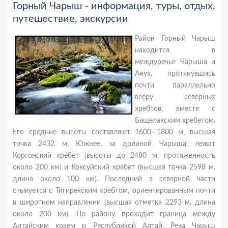
Горный Чарыш - информация, туры, отдых,
путешествие, экскурсии
Район Горный Чарыш
находится в
междуречье Чарыша и
Ануя, протянувшись
почти параллельно
вееру северных
хребтов, вместе с
Бащелакским хребетом.
Его средние высоты составляют 1600—1800 м, высшая
точка 2432 м. Южнее, за долиной Чарыша, лежат
Коргонский хребет (высоты до 2480 м, протяженность
около 200 км) и Коксуйский хребет (высшая точка 2598 м,
длина около 100 км). Последний в северной части
стыкуется с Тигирекским хребтом, ориентированным почти
в широтном направлении (высшая отметка 2293 м, длина
около 200 км). По району проходит граница между
Алтайским краем и Республикой Алтай. Река Чарыш