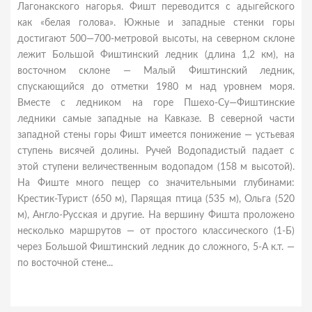
Лагонакского нагорья. Фишт переводится с адыгейского
как «белая голова». Южные и западные стенки горы
достигают 500—700-метровой высоты, на северном склоне
лежит Большой Фиштинский ледник (длина 1,2 км), на
восточном склоне — Малый Фиштинский ледник,
спускающийся до отметки 1980 м над уровнем моря.
Вместе с ледником на горе Пшехо-Су—Фиштинские
ледники самые западные на Кавказе. В северной части
западной стены горы Фишт имеется понижение — устьевая
ступень висячей долины. Ручей Водопадистый падает с
этой ступени величественным водопадом (158 м высотой).
На Фиште много пещер со значительными глубинами:
Крестик-Турист (650 м), Парящая птица (535 м), Ольга (520
м), Англо-Русская и другие. На вершину Фишта проложено
несколько маршрутов — от простого классического (1-Б)
через Большой Фиштинский ледник до сложного, 5-А к.т. —
по восточной стене...