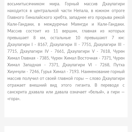
восьмитысячником мира. Горный массив Дхаулагири
находится в центральной части Непала, в южном отроге
Главного Гималайского хребта, западнее его прорыва рекой
Кали-Гандаки, в междуречье Маянгди и Кали-Гандаки.
Массив состоит из 11 вершин, главная из которых
превышает 8 км, остальные 10 превышают 7 км:
Дхаулагири I - 8167, Дхаулагири II - 7751, Дхаулагири III -
7715, Дхаулагири IV - 7661, Дхаулагири V - 7618, Чурен
Химал Главная - 7385, Чурен Химал Восточная - 7371, Чурен
Химал Западная - 7371, Дхаулагири VI - 7268, Путха
Хиунчули - 7246, Гурья Химал - 7193. Наименование горный
массив получил от своей главной горы — слово Дхаулагири
отражает внешний вид этого гиганта. В переводе с
санскрита дхавала или давала означает «белый», а гири —
«гора».