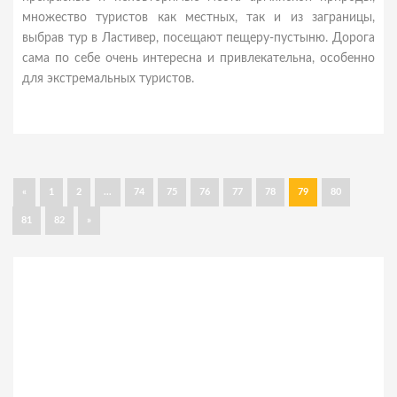
множество туристов как местных, так и из заграницы,
выбрав тур в Ластивер, посещают пещеру-пустыню. Дорога
сама по себе очень интересна и привлекательна, особенно
для экстремальных туристов.
«
1
2
...
74
75
76
77
78
79
80
81
82
»