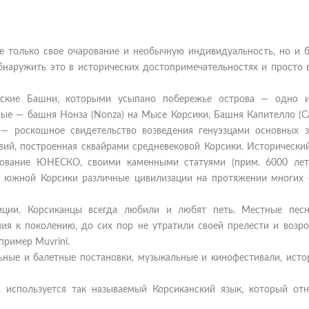
 только свое очарование и необычную индивидуальность, но и б
бнаружить это в исторических достопримечательностях и просто 
эзские Башни, которыми усыпано побережье острова — одно 
е — башня Нонза (Nonza) на Мысе Корсики, Башня Капителло (Cap
 — роскошное свидетельство возведения генуэзцами основных 
вий, построенная сквайрами средневековой Корсики. Исторический
дование ЮНЕСКО, своими каменными статуями (прим. 6000 лет 
ти южной Корсики различные цивилизации на протяжении многих 
ции. Корсиканцы всегда любили и любят петь. Местные песн
ия к поколению, до сих пор не утратили своей прелести и возр
ример Muvrini.
ьные и балетные постановки, музыкальные и кинофестивали, истор
 используется так называемый Корсиканский язык, который отн