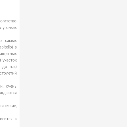
огатство
в уголках
из самых
itello) в
защитных
 участок
до н.э.)
столетий
и, очень
ождаются
ические,
осится к