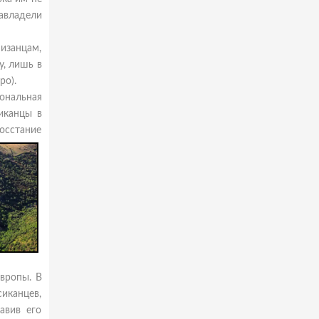
завладели
изанцам,
у, лишь в
ро).
иональная
иканцы в
осстание
вропы. В
сиканцев,
авив его