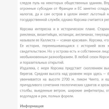
следов пуль на некоторых общественных зданиях. Вп
огромные субсидии от Франции и ЕС заметно сглади
налогов, да и сам остров в целом имеет льготный н
государственной службе, однако Корсика считается р
Корсика интересна и в историческом плане. Стари
римлянах, византийцах, испанцах, англичанах, генуэзц
называли ее Каллиста — «самая красивая». Корсика, «г
Ее история, перемешивающаяся с историей всех к
свидетельством. Но у острова есть и собственное лиц
необыкновенным разнообразием. В любой сезон Корси
и поразительных открытий.
Издалека, с моря Корсика предстает скоплением вы
берегов. Средняя высота над уровнем моря здесь — 
увенчивается на высоте 2700 м. пиком Чинто, и е
причудливого сочетания геологических сдвигов и эроз
столбы, выеденные ветром, широкие амфитеатры, о
водопадов и рек, полных форели.
Информация