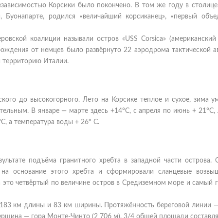
независимостью Корсики было покончено. В том же году в столице
, Буонапарте, родился «величайший корсиканец», «первый объе
ровской коалиции называли остров «USS Corsica» (американский
обождения от немцев было развёрнуто 22 аэродрома тактической а
и территорию Италии.
кого до высокогорного. Лето на Корсике теплое и сухое, зима у
ельным. В январе — марте здесь +14°C, c апреля по июнь + 21°C,
, а температура воды + 26° C.
ультате подъёма гранитного хребта в западной части острова. 
на основание этого хребта и сформировали сланцевые возвы
 это четвёртый по величине остров в Средиземном море и самый 
 183 км длины и 83 км ширины. Протяжённость береговой линии —
ершина — гора Монте-Чинто (2 706 м). 3/4 общей площади составл