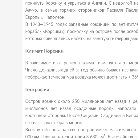
покинуть Корсику и укрыться в Англии. С недолгой 
Аяччо, в семье горячих сторонников Паскаля Паоли
Европы», Наполеон.
В 1943—1945 годах западные союзники по антигитле
корабль «Корсика»), поскольку на острове после осв
которых совершались налёты на занятую гитлеровцам
Климат Корсики
В зависимости от региона климат изменяется от морс
Число дождливых дней за год обычно бывает незначит
побережье температура воздуха может достигать + 36°С
География
Остров возник около 250 миллионов лет назад в рез
миллионов лет назад осадочные породы наползли 
восточной стороны. После Сицилии, Сардинии и Кипра
его называют «гора в море».
Вытянутый с юга на север остров имеет максимально
000 км. Площадь территории 8 680 км². Высочайшая в