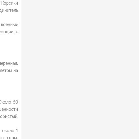
 Корсики
динитель
 военный
виации, с
меренная.
 летом на
Около 50
шенности
гористый,
 около 1
яют горы,