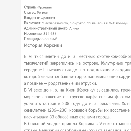
Страна
: Франция
Статус
: Регион
Входит в
: Франция
Включает
: 2 департамента, 5 округов, 52 кантона и 360 коммун
Административный центр
: Аяччо
Население
: 314 486
Площадь
: 8 680 км²
История Корсики
В VI тысячелетии до н. э. местных охотников-собир
тысячелетий закрепились на острове. Культурные т
середине II тысячелетия до н. э. под влиянием сардин
которой являются башни-торре, напоминающие сардинс
а позднее — родственные им этруски.
В VI веке до н. э. на Кирн (Корсику) высадились гре
морское сражение с этрусско-карфагенским флотом
уступить остров в 238 году до н. э. римлянам. Хот
семилетней (236—230) кровавой борьбы их восстание
насчитывала 33 обнесённых стенами города.
В большой упадок пришла Корсика в V веке от много
страну. Велизарий освободил её (533) от вандалов, и 