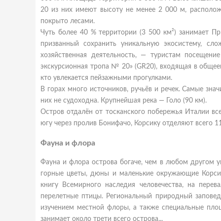
20 из них имеют высоту не менее 2 000 м, располо
покрыто лесами.
Чуть более 40 % территории (3 500 км²) занимает При
призванный сохранить уникальную экосистему, сло
хозяйственная деятельность, — туристам посещени
экскурсионная тропа № 20» (GR20), входящая в обще
кто увлекается пейзажными прогулками.
В горах много источников, ручьёв и речек. Самые знач
них не судоходна. Крупнейшая река — Голо (90 км).
Остров отдалён от тосканского побережья Италии все
югу через пролив Бонифачо, Корсику отделяют всего 11
Фауна и флора
Фауна и флора острова богаче, чем в любом другом 
горные цветы, дюны и маленькие окружающие Корсик
книгу Всемирного наследия человечества, на перев
перелетные птицы. Региональный природный заповед
изучением местной флоры, а также специальные пло
занимает около трети всего острова...