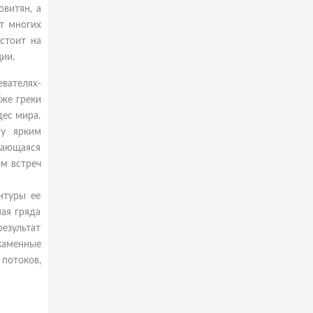
витян, а
т многих
стоит на
ии.
вателях-
Уже греки
дес мира.
му ярким
ичающаяся
м встреч
нтуры ее
ая гряда
езультат
 каменные
потоков,