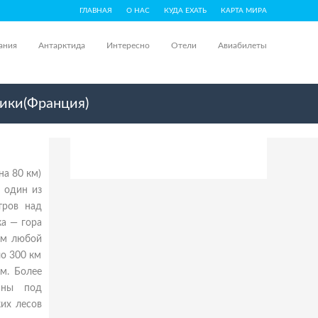
ГЛАВНАЯ
О НАС
КУДА ЕХАТЬ
КАРТА МИРА
ания
Антарктида
Интересно
Отели
Авиабилеты
сики(Франция)
на 80 км)
 один из
тров над
ка — гора
ем любой
ло 300 км
м. Более
аны под
их лесов