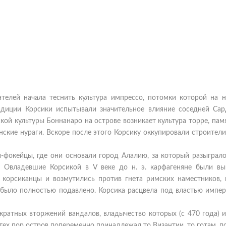
ателей начала теснить культура импрессо, потомки которой на н
радиции Корсики испытывали значительное влияние соседней Сар
ской культуры Боннанаро на острове возникает культура торре, па
кие нураги. Вскоре после этого Корсику оккупировали строители
ки-фокейцы, где они основали город Алалию, за который разыграл
. Овладевшие Корсикой в V веке до н. э. карфагеняне были в
я корсиканцы и возмутились против гнета римских наместников, 
 было полностью подавлено. Корсика расцвела под властью импер
кратных вторжений вандалов, владычество которых (с 470 года) 
с тех пор остров попеременно принадлежал то Византии, то готам, п