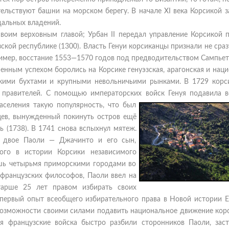
тельствуют башни на морском берегу. В начале XI века Корсикой 
дальных владений.
воим верховным главой; Урбан II передал управление Корсикой п
кой республике (1300). Власть Генуи корсиканцы признали не сраз
пример, восстание 1553—1570 годов под предводительством Сампьет
ременным успехом боролись на Корсике генуэзская, арагонская и нац
скими бухтами и крупными невольничьими рынками. В 1729 корс
х правителей. С помощью императорских войск Генуя подавила в
селения такую популярность, что был
цев, вынужденный покинуть остров ещё
 (1738). В 1741 снова вспыхнул мятеж.
 двое Паоли — Джачинто и его сын,
вого в истории Корсики независимого
лишь четырьмя приморскими городами во
французских философов, Паоли ввел на
тарше 25 лет правом избирать своих
первый опыт всеобщего избирательного права в Новой истории Е
 возможности своими силами подавить национальное движение кор
я французские войска быстро разбили сторонников Паоли, заст