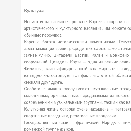
Культура
Несмотря на сложное прошлое, Корсика сохранила не
артистического и культурного наследия. Вы можете о
обычных переулков.
Корсика богата историческими памятниками. Гену
захватывающих зрелищ. Среди них самые замечательны
заливе Аяччо. Цитадели Бастии, Калви и Бонифачо
сооружений. Цитадель Корте — одна из редких релик
Филитоза, классифицированный как мировое насле
наглядно иллюстрирует тот факт, что в этой облас
сменяли друг друга.
Особого внимания заслуживают музыкальные тради
мелодичные, оригинальные, передаваемые из поколен
современными музыкальными группами, такими как нап
Культурная жизнь острова очень насыщена — театрал
спортивные праздники, религиозные процессии.
Государственный язык — французкий. Наряду с ним,
романской группе языков.