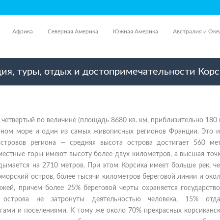
Африка
Северная Америка
Южная Америка
Австралия и Оке
ия, туры, отдых и достопримечательности Кор
— четвертый по величине (площадь 8680 кв. км, приблизительно 180 
мном море и один из самых живописных регионов Франции. Это и
стровов региона — средняя высота острова достигает 560 ме
местные горы имеют высоту более двух километров, а высшая точ
дымается на 2710 метров. При этом Корсика имеет больше рек, ч
морский остров, более тысячи километров береговой линии и око
яжей, причем более 25% береговой черты охраняется государство
 острова не затронуты деятельностью человека, 15% отд
огами и поселениями. К тому же около 70% прекрасных корсиканск