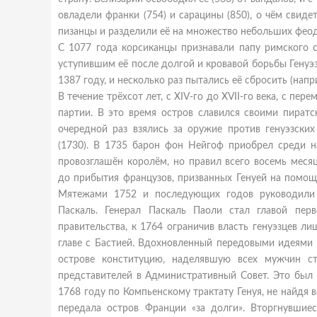
овладели франки (754) и сарацины (850), о чём свиде
пизанцы и разделили её на множество небольших фео
С 1077 года корсиканцы признавали папу римского с
уступившим её после долгой и кровавой борьбы Генуэзс
1387 году, и несколько раз пытались её сбросить (на
В течение трёхсот лет, с XIV-го до XVII-го века, с пе
партии. В это время остров славился своими пират
очередной раз взялись за оружие против генуэзски
(1730). В 1735 барон
фон Нейгоф приобрел среди на
провозглашён королём, но правил всего восемь меся
до прибытия французов, призванных Генуей на помощь
Мятежами 1752 и последующих годов руководили
Паскаль. Генерал Паскаль Паоли стал главой пер
правительства, к 1764 ограничив власть генуэзцев 
главе с Бастией. Вдохновленный передовыми идеями 
острове конституцию, наделявшую всех мужчин с
представителей в Административный Совет. Это был 
1768 году по Компьенскому трактату Генуя, не найдя
передала остров Франции «за долги». Вторгнувшиес