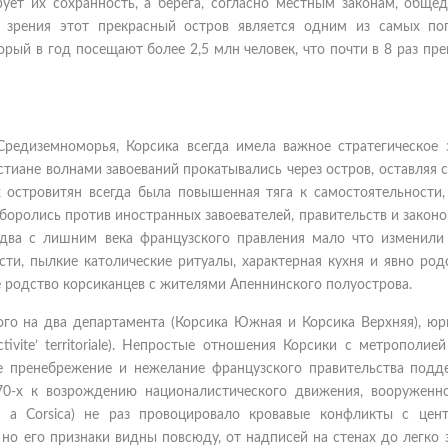
рует их сохранность, а берега, согласно местным законам, обще
и зрения этот прекрасный остров является одним из самых по
рый в год посещают более 2,5 млн человек, что почти в 8 раз пр
едиземноморья, Корсика всегда имела важное стратегическое з
стиане волнами завоеваний прокатывались через остров, оставляя 
х островитян всегда была повышенная тяга к самостоятельности,
оролись против иностранных завоевателей, правительств и законо
 два с лишним века французского правления мало что изменили
сти, пылкие католические ритуалы, характерная кухня и явно ро
е родство корсиканцев с жителями Апеннинского полуострова.
ого на два департамента (Корсика Южная и Корсика Верхняя), юр
tivite’ territoriale). Непростые отношения Корсики с метрополие
е пренебрежение и нежелание французского правительства подд
970-х к возрождению националистического движения, вооруженн
 di a Corsica) не раз провоцировало кровавые конфликты с цен
 но его признаки видны повсюду, от надписей на стенах до легко