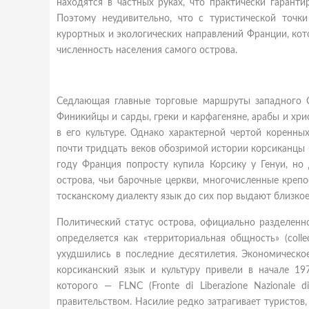
находятся в частных руках, что практически гаранти
Поэтому неудивительно, что с туристической точк
курортных и экологических направлений Франции, кото
численность населения самого острова.
Седлающая главные торговые маршруты западного Ср
Финикийцы и сарды, греки и карфагеняне, арабы и хри
в его культуре. Однако характерной чертой коренны
почти тридцать веков обозримой истории корсиканцы б
году Франция попросту купила Корсику у Генуи, но
острова, чьи барочные церкви, многочисленные крепо
тосканскому диалекту язык до сих пор выдают близко
Политический статус острова, официально разделенн
определяется как «территориальная общность» (collec
ухудшились в последние десятилетия. Экономическо
корсиканский язык и культуру привели в начале 1
которого — FLNC (Fronte di Liberazione Nazionale
правительством. Насилие редко затрагивает туристов,