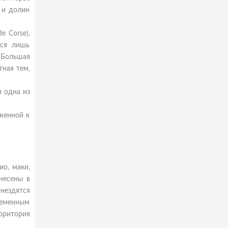
 и долин
e Corse),
тся лишь
«Большая
ная тем,
и одна из
оженной к
о, маки,
несены в
нездятся
ременным
рритория