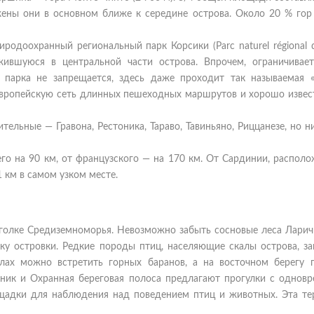
жены они в основном ближе к середине острова. Около 20 % гор
родоохранный региональный парк Корсики (Parc naturel régional d
жившуюся в центральной части острова. Впрочем, ограничивае
е парка не запрещается, здесь даже проходит так называемая 
европейскую сеть длинных пешеходных маршрутов и хорошо извест
ительные — Гравона, Рестоника, Тараво, Тавиньяно, Риццанезе, но н
го на 90 км, от французского — на 170 км. От Сардинии, распол
 км в самом узком месте.
уголке Средиземноморья. Невозможно забыть сосновые леса Ларичи
у островки. Редкие породы птиц, населяющие скалы острова, за
алах можно встретить горных баранов, а на восточном берегу г
ник и Охранная береговая полоса предлагают прогулки с однов
щадки для наблюдения над поведением птиц и животных. Эта те