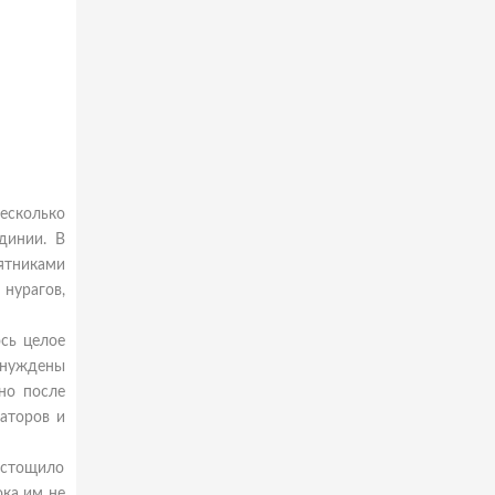
есколько
динии. В
мятниками
 нурагов,
ось целое
ынуждены
но после
аторов и
истощило
ока им не