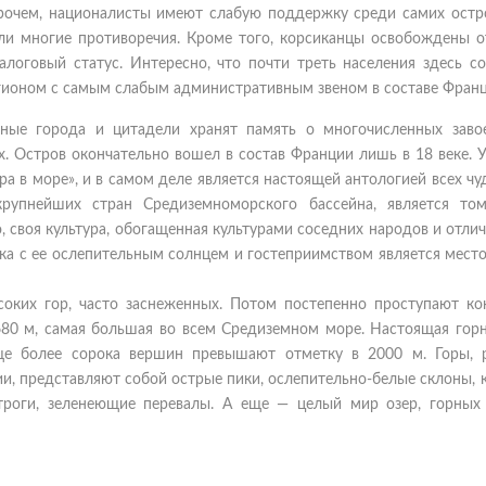
рочем, националисты имеют слабую поддержку среди самих остро
ли многие противоречия. Кроме того, корсиканцы освобождены о
алоговый статус. Интересно, что почти треть населения здесь со
егионом с самым слабым административным звеном в составе Франц
нные города и цитадели хранят память о многочисленных завое
ах. Остров окончательно вошел в состав Франции лишь в 18 веке. 
ора в море», и в самом деле является настоящей антологией всех чу
рупнейших стран Средиземноморского бассейна, является то
о, своя культура, обогащенная культурами соседних народов и отл
ка с ее ослепительным солнцем и гостеприимством является место
соких гор, часто заснеженных. Потом постепенно проступают ко
680 м, самая большая во всем Средиземном море. Настоящая горн
ще более сорока вершин превышают отметку в 2000 м. Горы, р
ии, представляют собой острые пики, ослепительно-белые склоны,
троги, зеленеющие перевалы. А еще — целый мир озер, горных 