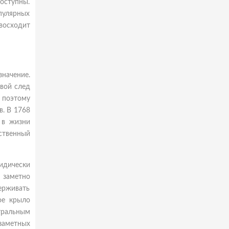
доступны.
пулярных
евосходит
начение.
свой след
 поэтому
в. В 1768
 в жизни
дственный
идически
й заметно
ерживать
ое крыло
тральным
 заметных