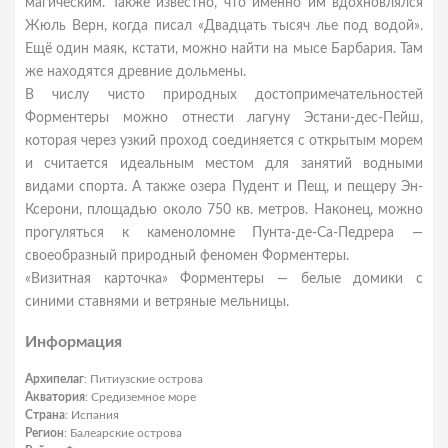
магическим. Также известно, что именно им вдохновлялся
Жюль Верн, когда писал «Двадцать тысяч лье под водой».
Ещё один маяк, кстати, можно найти на мысе Барбария. Там
же находятся древние дольмены.
В числу чисто природных достопримечательностей
Форментеры можно отнести лагуну Эстани-дес-Пейш,
которая через узкий проход соединяется с открытым морем
и считается идеальным местом для занятий водными
видами спорта. А также озера Пудент и Пещ, и пещеру Эн-
Ксерони, площадью около 750 кв. метров. Наконец, можно
прогуляться к каменоломне Пунта-де-Са-Педрера —
своеобразный природный феномен Форментеры.
«Визитная карточка» Форментеры — белые домики с
синими ставнями и ветряные мельницы.
Информация
Архипелаг
: Питиузские острова
Акватория
: Средиземное море
Страна
: Испания
Регион
: Балеарские острова