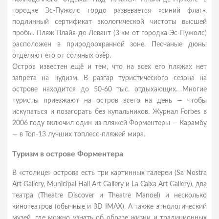
городке Эс-Пужолс гордо развевается «синий флаг»,
подлинный сертификат экологической чистоты высшей
пробы. Пляж Плайя-де-Левант (3 км от городка Эс-Пужолс)
расположен в природоохранной зоне. Песчаные дюны
отделяют его от соляных озёр.
Остров известен ещё и тем, что на всех его пляжах нет
запрета на нудизм. В разгар туристического сезона на
острове находится до 50-60 тыс. отдыхающих. Многие
туристы приезжают на остров всего на день — чтобы
искупаться и позагорать без купальников. Журнал Forbes в
2006 году включил один из пляжей Форментеры — Карамбу
— в Топ-13 лучших топлесс-пляжей мира.
Туризм в острове Форментера
В «столице» острова есть три картинных галереи (Sa Nostra
Art Gallery, Municipal Hall Art Gallery и La Caixa Art Gallery), два
театра (Theatre Discover и Theatre Manoel) и несколько
кинотеатров (обычные и 3D IMAX). А также этнологический
музей, где можно узнать об образе жизни и традиционных