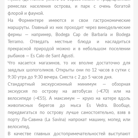
ремеслах населения острова, и парк с очень богатой
флорой и фауной.
На Форментере имеются и свои гастрономические
маршруты. Главный из них проходит через винодельческие
фермы — например, Bodega Cap de Barbaria и Bodega
Terramo. Отведать местные блюда и насладиться
прекрасной природой можно и в небольшом поселении
рыбаков — Es Calo de Sant Agusti.
Что касается магазинов, то их вполне достаточно для
заядлых шопоголиков. Открыты они по 12 часов в сутки с
9:30 утра до 9:30 вечера. Сиеста с 2 до 5 часов дня.
Стандартный экскурсионный минимум — обзорная
экскурсия по острову на автобусах (~€70) или на
велосипеде (~€55). А максимум — круиз на катере вдоль
живописных берегов до мыса Es Vedra. Вообще,
передвигаться по острову лучше самостоятельно, взяв в
порту Ла-Савина (La Savina) напрокат машину, мопед или
велосипед.
В качестве главных достопримечательностей выступают