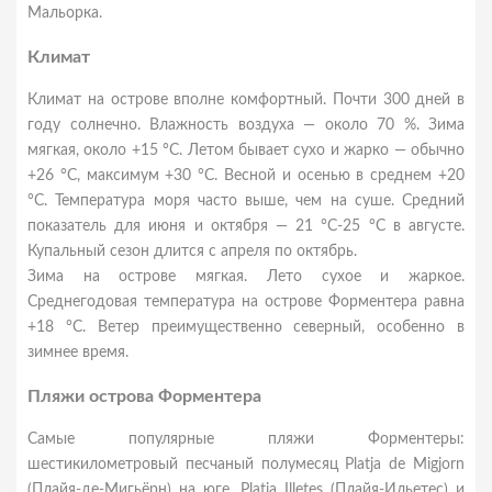
Мальорка.
Климат
Климат на острове вполне комфортный. Почти 300 дней в
году солнечно. Влажность воздуха — около 70 %. Зима
мягкая, около +15 °C. Летом бывает сухо и жарко — обычно
+26 °C, максимум +30 °C. Весной и осенью в среднем +20
°C. Температура моря часто выше, чем на суше. Средний
показатель для июня и октября — 21 °C-25 °C в августе.
Купальный сезон длится с апреля по октябрь.
Зима на острове мягкая. Лето сухое и жаркое.
Среднегодовая температура на острове Форментера равна
+18 °C. Ветер преимущественно северный, особенно в
зимнее время.
Пляжи острова Форментера
Самые популярные пляжи Форментеры:
шестикилометровый песчаный полумесяц Platja de Migjorn
(Плайя-де-Мигьёрн) на юге, Platja Illetes (Плайя-Ильетес) и