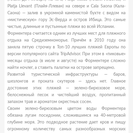
Platja Llevant (Плайя-Ллеван) на севере и Cala Saona (Кала-
Саона) — залив в укромной каменистой бухте с видом на
«мистическую» гору Эс-Верда и остров Ибица. Это самые
чистые, длинные и пустынные пляжи во всей Испании.
Форментера считается одним из лучших мест для пляжного
отдыха на Средиземноморье. Причём в 2010 году она
заняла пятую строчку в Топ-10 лучших пляжей Европы по
версии популярного сайта TripAdvisor. При этом в «пиковые»
месяцы отдыха (в июле и августе) на Форментере сложно
найти ночлег, а ставить палатки на острове запрещено.
Развитой туристической инфраструктуры — баров,
шезлонгов и проката скутеров — здесь нет. Главное
достояние этих пляжей — зелено-бирюзовое море,
белоснежный песок и чистейший воздух, пропитанный
запахом трав и ароматом окрестных сосен.
Своим зелено-бирюзовым цветом воды Форментера
обязана лугам посидонии, сложившимся на 40-метровой
глубине моря. Это подводное растение дает кров и пищу
огромному количеству самых разнообразных морских