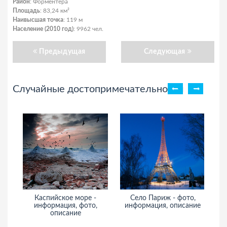
Район
: Форментера
Площадь
: 83,24 км²
Наивысшая точка
: 119 м
Население (2010 год)
: 9962 чел.
Предыдущая
Следующая
Случайные достопримечательности
Каспийское море -
Село Париж - фото,
информация, фото,
информация, описание
описание
и