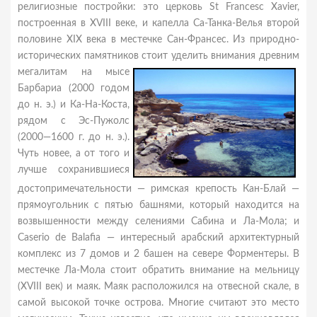
религиозные постройки: это церковь St Francesc Xavier,
построенная в XVIII веке, и капелла Са-Танка-Велья второй
половине XIX века в местечке Сан-Франсес. Из природно-
исторических памятников стоит
уделить внимания древним
мегалитам на мысе
Барбариа (2000 годом
до н. э.) и Ка-На-Коста,
рядом с Эс-Пужолс
(2000—1600 г. до н. э.).
Чуть новее, а от того и
лучше сохранившиеся
достопримечательности — римская крепость Кан-Блай —
прямоугольник с пятью башнями, который находится на
возвышенности между селениями Сабина и Ла-Мола; и
Caserio de Balafia — интересный арабский архитектурный
комплекс из 7 домов и 2 башен на севере Форментеры. В
местечке Ла-Мола стоит обратить внимание на мельницу
(XVIII век) и маяк. Маяк расположился на отвесной скале, в
самой высокой точке острова. Многие считают это место