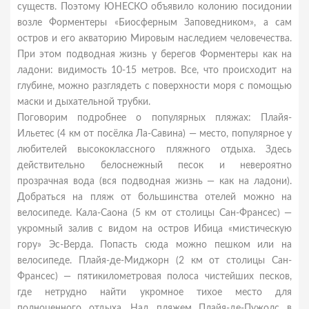
существ. Поэтому ЮНЕСКО объявило колонию посидонии
возле Форментеры «Биосферным Заповедником», а сам
остров и его акваторию Мировым наследием человечества.
При этом подводная жизнь у берегов Форментеры как на
ладони: видимость 10-15 метров. Все, что происходит на
глубине, можно разглядеть с поверхности моря с помощью
маски и дыхательной трубки.
Поговорим подробнее о популярных пляжах: Плайя-
Ильетес (4 км от посёлка Ла-Савина) — место, популярное у
любителей высококлассного пляжного отдыха. Здесь
действительно белоснежный песок и невероятно
прозрачная вода (вся подводная жизнь — как на ладони).
Добраться на пляж от большинства отелей можно на
велосипеде. Кала-Саона (5 км от столицы Сан-Франсес) —
укромный залив с видом на остров Ибица «мистическую
гору» Эс-Верда. Попасть сюда можно пешком или на
велосипеде. Плайя-де-Миджорн (2 км от столицы Сан-
Франсес) — пятикилометровая полоса чистейших песков,
где нетрудно найти укромное тихое место для
полноценного отдыха. Над пляжем Плайя-де-Пужолс в