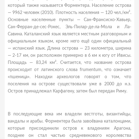
который также называется Форментера. Население острова
— 9962 человек (2010). Плотность населения — 120 чел./км².
Основные населенные пункты — Сан-Франсиско-Хавьер,
Сан-Ферран-де-сес-Рокес, Эль-Пилар-де-ла-Мола и Ла-
Савина. Каталанский язык является местным разговорным и
официальным языком, кроме него ещё один официальный
— испанский язык. Длина острова — 23 километра, ширина
— 2-17 км, он расположен примерно в 6 км к югу от Ивисы.
Площадь — 83,24 км². Считается, что название острова
происходит от латинского слова frumentum, что означает
«пшеница». Находки археологов говорят о том, что
поселения на острове существовали уже в 2000 до н.э.
Остров принадлежал Карфагену, затем был передан Риму.
В последующие века им владели вестготы, византийцы,
вандалы и арабы. Форментера была завоёвана каталонцами,
которые присоединили остров к владениям Арагона,
позднее он стал частью средневекового королевства