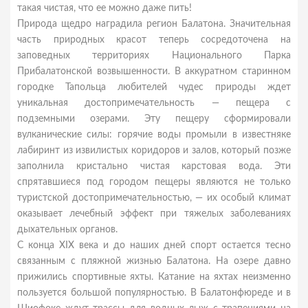
такая чистая, что ее можно даже пить!
Природа щедро наградила регион Балатона. Значительная
часть природных красот теперь сосредоточена на
заповедных территориях Национального Парка
Прибалатонской возвышенности. В аккуратном старинном
городке Тапольца любителей чудес природы ждет
уникальная достопримечательность — пещера с
подземными озерами. Эту пещеру сформировали
вулканические силы: горячие воды промыли в известняке
лабиринт из извилистых коридоров и залов, который позже
заполнила кристально чистая карстовая вода. Эти
спрятавшиеся под городом пещеры являются не только
туристской достопримечательностью, — их особый климат
оказывает лечебный эффект при тяжелых заболеваниях
дыхательных органов.
С конца XIX века и до наших дней спорт остается тесно
связанным с пляжной жизнью Балатона. На озере давно
прижились спортивные яхты. Катание на яхтах неизменно
пользуется большой популярностью. В Балатонфюреде и в