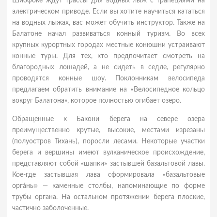
Шиофоке ждут трассы для водных лыж с трапециями на
электрическом приводе. Если вы хотите научиться кататься
на водных лыжах, вас может обучить инструктор. Также на
Балатоне начал развиваться конный туризм. Во всех
крупных курортных городах местные конюшни устраивают
конные туры. Для тех, кто предпочитает смотреть на
благородных лошадей, а не сидеть в седле, регулярно
проводятся конные шоу. Поклонникам велосипеда
предлагаем обратить внимание на «Велосипедное кольцо
вокруг Балатона», которое полностью огибает озеро.
Обращенные к Бакони берега на севере озера
преимущественно крутые, высокие, местами изрезаны
(полуостров Тихань), поросли лесами. Некоторые участки
берега и вершины имеют вулканическое происхождение,
представляют собой «шапки» застывшей базальтовой лавы.
Кое-где застывшая лава сформировала «базальтовые
оргáны» — каменные столбы, напоминающие по форме
трубы органа. На остальном протяжении берега плоские,
частично заболоченные.