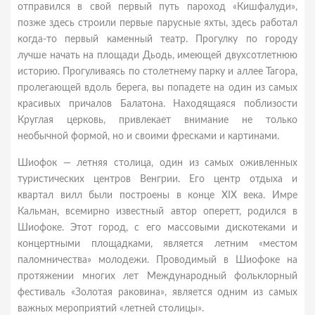
отправился в свой первый путь пароход «Кишфалуди»,
позже здесь строили первые парусные яхты, здесь работал
когда-то первый каменный театр. Прогулку по городу
лучше начать на площади Дьодь, имеющей двухсотлетнюю
историю. Прогуливаясь по столетнему парку и аллее Тагора,
пролегающей вдоль берега, вы попадете на один из самых
красивых причалов Балатона. Находящаяся поблизости
Круглая церковь, привлекает внимание не только
необычной формой, но и своими фресками и картинами.
Шиофок — летняя столица, один из самых оживленных
туристических центров Венгрии. Его центр отдыха и
квартал вилл были построены в конце XIX века. Имре
Кальман, всемирно известный автор оперетт, родился в
Шиофоке. Этот город, с его массовыми дискотеками и
концертными площадками, является летним «местом
паломничества» молодежи. Проводимый в Шиофоке на
протяжении многих лет Международный фольклорный
фестиваль «Золотая раковина», является одним из самых
важных мероприятий «летней столицы».