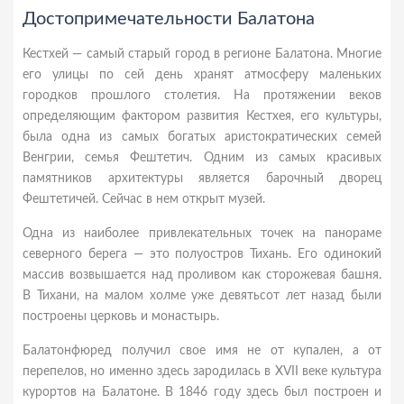
Достопримечательности Балатона
Кестхей — самый старый город в регионе Балатона. Многие
его улицы по сей день хранят атмосферу маленьких
городков прошлого столетия. На протяжении веков
определяющим фактором развития Кестхея, его культуры,
была одна из самых богатых аристократических семей
Венгрии, семья Фештетич. Одним из самых красивых
памятников архитектуры является барочный дворец
Фештетичей. Сейчас в нем открыт музей.
Одна из наиболее привлекательных точек на панораме
северного берега — это полуостров Тихань. Его одинокий
массив возвышается над проливом как сторожевая башня.
В Тихани, на малом холме уже девятьсот лет назад были
построены церковь и монастырь.
Балатонфюред получил свое имя не от купален, а от
перепелов, но именно здесь зародилась в XVII веке культура
курортов на Балатоне. В 1846 году здесь был построен и